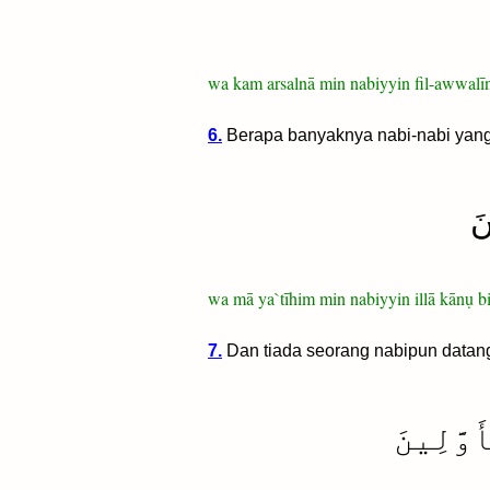
wa kam arsalnā min nabiyyin fil-awwalī
6.
Berapa banyaknya nabi-nabi yang 
نَ
wa mā ya`tīhim min nabiyyin illā kānụ bi
7.
Dan tiada seorang nabipun datan
َوَّلِينَ