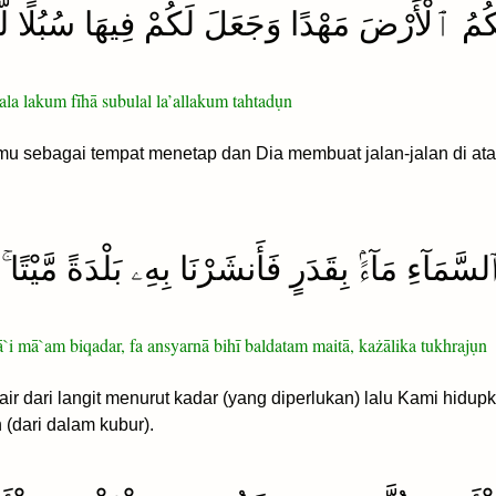
ُ ٱلْأَرْضَ مَهْدًا وَجَعَلَ لَكُمْ فِيهَا سُبُلًا لَّعَ
ala lakum fīhā subulal la’allakum tahtadụn
u sebagai tempat menetap dan Dia membuat jalan-jalan di at
سَّمَآءِ مَآءًۢ بِقَدَرٍ فَأَنشَرْنَا بِهِۦ بَلْدَةً مَّيْتًا
i mā`am biqadar, fa ansyarnā bihī baldatam maitā, każālika tukhrajụn
 dari langit menurut kadar (yang diperlukan) lalu Kami hidupka
 (dari dalam kubur).