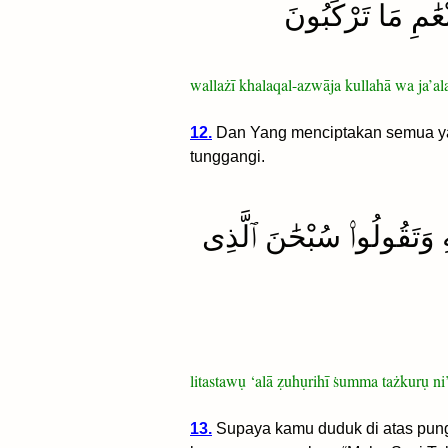
عَٰمِ مَا تَرْكَبُونَ
wallażī khalaqal-azwāja kullahā wa ja’a
12.
Dan Yang menciptakan semua ya
tunggangi.
هِ وَتَقُولُوا۟ سُبْحَٰنَ ٱلَّذِى
litastawụ ‘alā ẓuhụrihī ṡumma tażkurụ n
13.
Supaya kamu duduk di atas pung