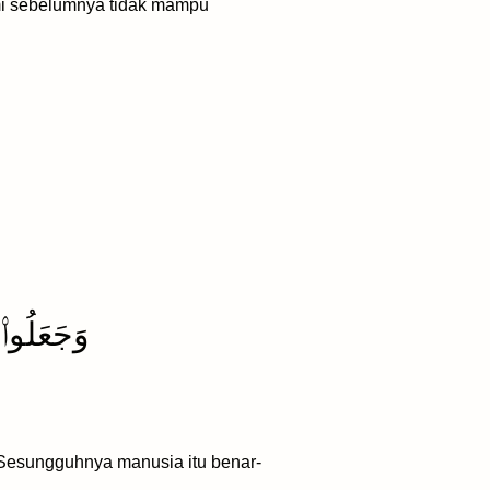
mi sebelumnya tidak mampu
وَجَعَلُوا۟
Sesungguhnya manusia itu benar-