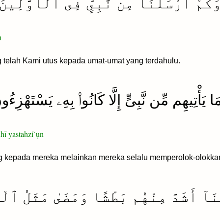
َكَمْ أَرْسَلْنَا مِن نَّبِىٍّ فِى ٱلْأَوَّلِينَ
n
telah Kami utus kepada umat-umat yang terdahulu.
َا يَأْتِيهِم مِّن نَّبِىٍّ إِلَّا كَانُوا۟ بِهِۦ يَسْتَهْزِءُو
hī yastahzi`ụn
g kepada mereka melainkan mereka selalu memperolok-olokka
نَآ أَشَدَّ مِنْهُم بَطْشًا وَمَضَىٰ مَثَلُ ٱلْأ