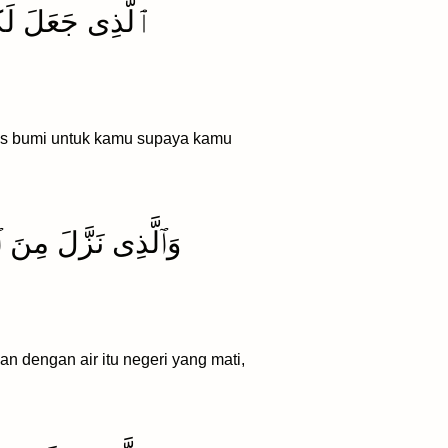
ٱلَّذِى جَعَلَ لَكُم
as bumi untuk kamu supaya kamu
وَٱلَّذِى نَزَّلَ مِنَ ٱل
n dengan air itu negeri yang mati,