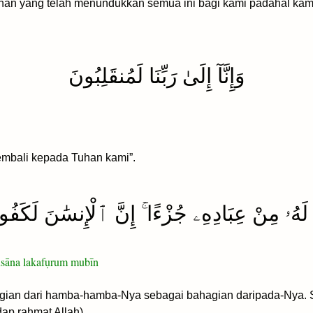
an yang telah menundukkan semua ini bagi kami padahal ka
وَإِنَّآ إِلَىٰ رَبِّنَا لَمُنقَلِبُونَ
mbali kepada Tuhan kami”.
 لَهُۥ مِنْ عِبَادِهِۦ جُزْءًا ۚ إِنَّ ٱلْإِنسَٰنَ لَكَفُور
-insāna lakafụrum mubīn
ian dari hamba-hamba-Nya sebagai bahagian daripada-Nya. 
ap rahmat Allah).