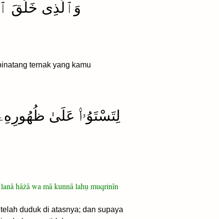
وَٱلَّذِى خَلَقَ ٱلْأَ
inatang ternak yang kamu
لِتَسْتَوُۥا۟ عَلَىٰ ظُهُورِهِۦ ثُ
ra lanā hāżā wa mā kunnā lahụ muqrinīn
elah duduk di atasnya; dan supaya