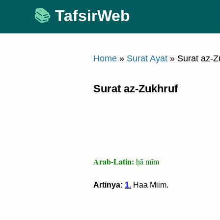
Skip
TafsirWeb
to
content
Home
»
Surat Ayat
»
Surat az-Z
Surat az-Zukhruf
Arab-Latin:
ḥā mīm
Artinya:
1.
Haa Miim.