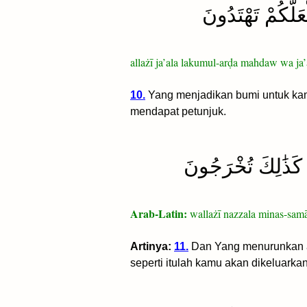
لَّكُمْ تَهْتَدُونَ
allażī ja’ala lakumul-arḍa mahdaw wa ja’
10.
Yang menjadikan bumi untuk kam
mendapat petunjuk.
 ۚ كَذَٰلِكَ تُخْرَجُونَ
Arab-Latin:
wallażī nazzala minas-samā`
Artinya:
11.
Dan Yang menurunkan air
seperti itulah kamu akan dikeluarkan