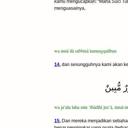
kamu mengucapkan: “Maha Suci Tuh
menguasainya,
wa innā ilā rabbinā lamungqalibụn
14.
dan sesungguhnya kami akan ke
ٌ مُّبِينٌ
wa ja’alụ lahụ min ‘ibādihī juz`ā, innal
15.
Dan mereka menjadikan sebahag
benar pengingkar yang nyata (terhad