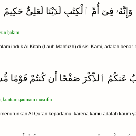
وَإِنَّهُۥ فِىٓ أُمِّ ٱلْكِتَٰبِ لَدَيْنَا لَعَلِىٌّ حَكِيمٌ
yyun ḥakīm
am induk Al Kitab (Lauh Mahfuzh) di sisi Kami, adalah benar-b
بُ عَنكُمُ ٱلذِّكْرَ صَفْحًا أَن كُنتُمْ قَوْمًا مُّ
ang kuntum qaumam musrifīn
 menurunkan Al Quran kepadamu, karena kamu adalah kaum y