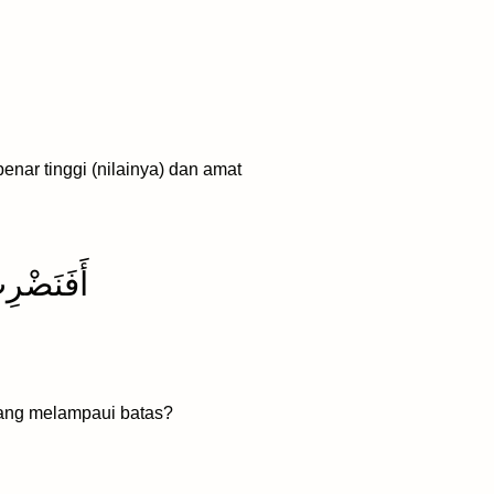
enar tinggi (nilainya) dan amat
أَفَنَضْرِ
ang melampaui batas?