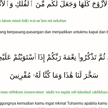
زْوَٰجَ كُلَّهَا وَجَعَلَ لَكُم مِّنَ ٱلْفُلْكِ وَٱلْأَنْ
la lakum minal-fulki wal-an’āmi mā tarkabụn
ng berpasang-pasangan dan menjadikan untukmu kapal dan b
مَّ تَذْكُرُوا۟ نِعْمَةَ رَبِّكُمْ إِذَا ٱسْتَوَيْتُمْ عَلَيْ
سَخَّرَ لَنَا هَٰذَا وَمَا كُنَّا لَهُۥ مُقْرِنِينَ
i’mata rabbikum iżastawaitum ‘alaihi wa taqụlụ sub-ḥānallażī sakhkha
gungnya kemudian kamu ingat nikmat Tuhanmu apabila kamu t