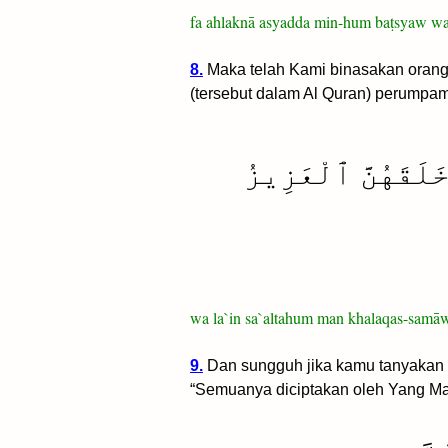
fa ahlaknā asyadda min-hum baṭsyaw w
8.
Maka telah Kami binasakan orang-
(tersebut dalam Al Quran) perumpa
خَلَقَهُنَّ ٱلْعَزِيزُ
wa la`in sa`altahum man khalaqas-samāw
9.
Dan sungguh jika kamu tanyakan 
“Semuanya diciptakan oleh Yang Ma