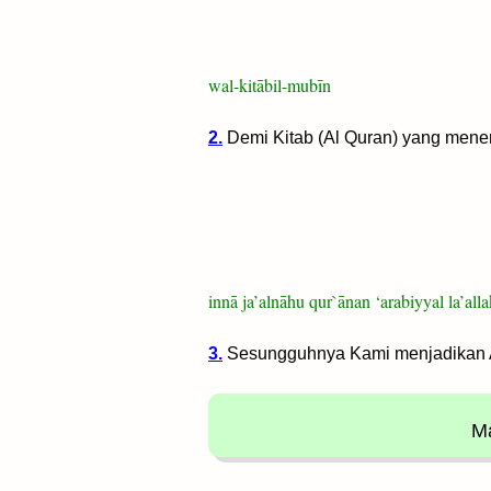
wal-kitābil-mubīn
2.
Demi Kitab (Al Quran) yang mene
innā ja’alnāhu qur`ānan ‘arabiyyal la’all
3.
Sesungguhnya Kami menjadikan 
Ma