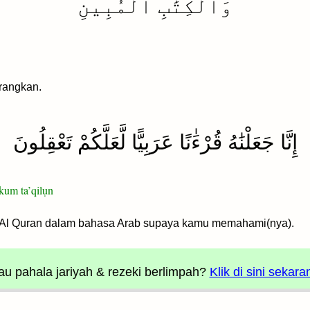
وَٱلْكِتَٰبِ ٱلْمُبِينِ
rangkan.
إِنَّا جَعَلْنَٰهُ قُرْءَٰنًا عَرَبِيًّا لَّعَلَّكُمْ تَعْقِلُونَ
akum ta’qilụn
Al Quran dalam bahasa Arab supaya kamu memahami(nya).
u pahala jariyah
& rezeki berlimpah?
Klik di sini sekara