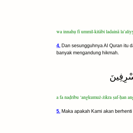
wa innahụ fī ummil-kitābi ladainā la’ali
4.
Dan sesungguhnya Al Quran itu dal
banyak mengandung hikmah.
سْرِفِينَ
a fa naḍribu ‘angkumuż-żikra ṣaf-ḥan 
5.
Maka apakah Kami akan berhenti