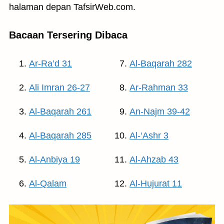
halaman depan TafsirWeb.com.
Bacaan Tersering Dibaca
Ar-Ra’d 31
Al-Baqarah 282
Ali Imran 26-27
Ar-Rahman 33
Al-Baqarah 261
An-Najm 39-42
Al-Baqarah 285
Al-‘Ashr 3
Al-Anbiya 19
Al-Ahzab 43
Al-Qalam
Al-Hujurat 11