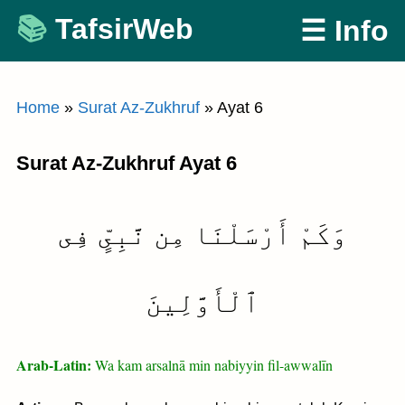
Skip
TafsirWeb
☰ Info
to
content
Home
»
Surat Az-Zukhruf
»
Ayat 6
Surat Az-Zukhruf Ayat 6
وَكَمْ أَرْسَلْنَا مِن نَّبِىٍّ فِى
ٱلْأَوَّلِينَ
Arab-Latin:
Wa kam arsalnā min nabiyyin fil-awwalīn