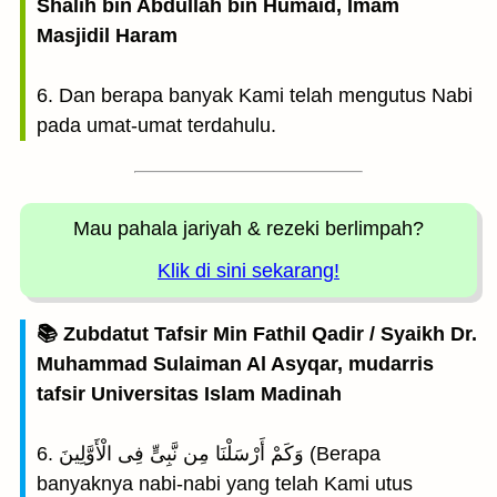
Shalih bin Abdullah bin Humaid, Imam
Masjidil Haram
6. Dan berapa banyak Kami telah mengutus Nabi
pada umat-umat terdahulu.
Mau pahala jariyah
& rezeki berlimpah?
Klik di sini sekarang!
📚 Zubdatut Tafsir Min Fathil Qadir / Syaikh Dr.
Muhammad Sulaiman Al Asyqar, mudarris
tafsir Universitas Islam Madinah
6. وَكَمْ أَرْسَلْنَا مِن نَّبِىٍّ فِى الْأَوَّلِينَ (Berapa
banyaknya nabi-nabi yang telah Kami utus