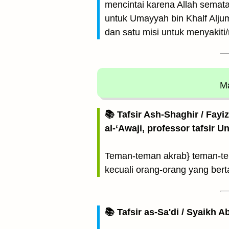
mencintai karena Allah semata,
untuk Umayyah bin Khalf Alju
dan satu misi untuk menyakit
Ma
📚 Tafsir Ash-Shaghir / Fayi
al-‘Awaji, professor tafsir 
Teman-teman akrab} teman-tema
kecuali orang-orang yang ber
📚 Tafsir as-Sa'di / Syaikh 