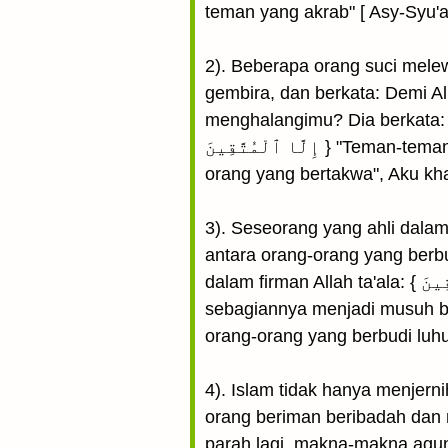
teman yang akrab" [ Asy-Syu'ar
2). Beberapa orang suci mel
gembira, dan berkata: Demi A
menghalangimu? Dia berkata: Firman Allah ta'ala ya
إِلَّا ٱلْمُتَّقِينَ } "Teman-teman akrab pada hari itu sebagiannya menjadi musuh bagi sebagian yang lain kecuali orang-
orang yang bertakwa", Aku kha
3). Seseorang yang ahli dalam
antara orang-orang yang berbu
dalam firman Allah ta'ala: { ٱلْأَخِلَّآءُ يَوْمَئِذٍۭ بَعْضُهُمْ لِبَعْضٍ عَدُوٌّ إِلَّا ٱلْمُتَّقِينَ } "Teman-teman akrab pada hari itu
sebagiannya menjadi musuh ba
orang-orang yang berbudi luh
4). Islam tidak hanya menjer
orang beriman beribadah dan 
parah lagi, makna-makna agun