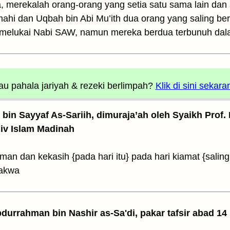
 merekalah orang-orang yang setia satu sama lain dan sa
mahi dan Uqbah bin Abi Mu’ith dua orang yang saling be
i/melukai Nabi SAW, namun mereka berdua terbunuh da
u pahala jariyah
& rezeki berlimpah?
Klik di sini sekara
z bin Sayyaf As-Sariih, dimuraja’ah oleh Syaikh Prof.
Univ Islam Madinah
n dan kekasih {pada hari itu} pada hari kiamat {salin
takwa
Abdurrahman bin Nashir as-Sa'di, pakar tafsir abad 14