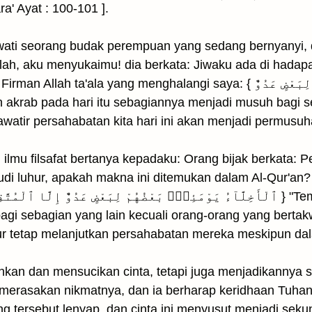
a' Ayat : 100-101 ].
ewati seorang budak perempuan yang sedang bernyanyi,
llah, aku menyukaimu! dia berkata: Jiwaku ada di hadap
ng menghalangi saya: { ٱلْأَخِلَّآءُ يَوْمَئِذٍۭ بَعْضُهُمْ لِبَعْضٍ عَدُوٌّ
watir persahabatan kita hari ini akan menjadi permusuha
 ilmu filsafat bertanya kepadaku: Orang bijak berkata: 
di luhur, apakah makna ini ditemukan dalam Al-Qur'an?
gi sebagian yang lain kecuali orang-orang yang berta
ur tetap melanjutkan persahabatan mereka meskipun da
nihkan dan mensucikan cinta, tetapi juga menjadikannya
merasakan nikmatnya, dan ia berharap keridhaan Tuhan
g tersebut lenyap, dan cinta ini menyusut menjadi se