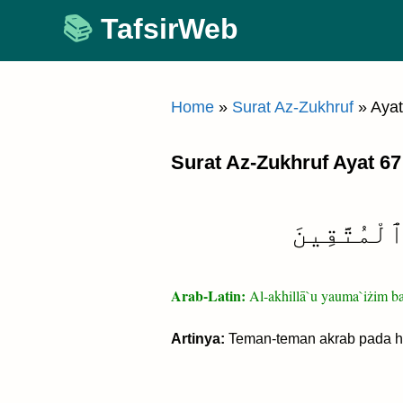
Skip
TafsirWeb
to
content
Home
»
Surat Az-Zukhruf
»
Ayat
Surat Az-Zukhruf Ayat 67
ٱلْمُتَّقِينَ
Arab-Latin:
Al-akhillā`u yauma`iżim ba
Artinya:
Teman-teman akrab pada har