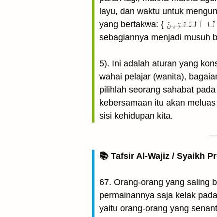
layu, dan waktu untuk mengun
yang bertakwa: { ٱلْأَخِلَّآءُ يَوْمَئِذٍۭ بَعْضُهُمْ لِبَعْضٍ عَدُوٌّ إِلَّا ٱلْمُتَّقِينَ } "Teman-teman akrab pada hari itu
sebagiannya menjadi musuh ba
5). Ini adalah aturan yang kon
wahai pelajar (wanita), baga
pilihlah seorang sahabat pada
kebersamaan itu akan meluas 
sisi kehidupan kita.
📚 Tafsir Al-Wajiz / Syaikh P
67. Orang-orang yang saling b
permainannya saja kelak pada
yaitu orang-orang yang senant