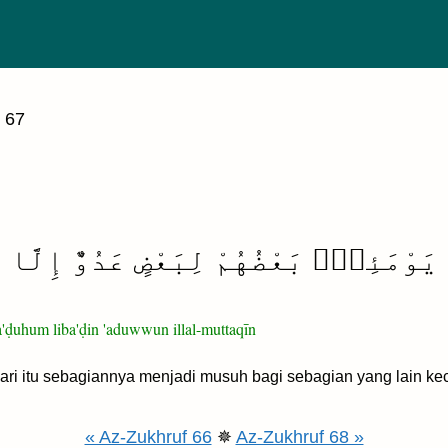
 67
 يَوْمَئِذٍۭ بَعْضُهُمْ لِبَعْضٍ عَدُوٌّ إِلَّا 
'ḍuhum liba'ḍin 'aduwwun illal-muttaqīn
i itu sebagiannya menjadi musuh bagi sebagian yang lain kec
« Az-Zukhruf 66
✵
Az-Zukhruf 68 »