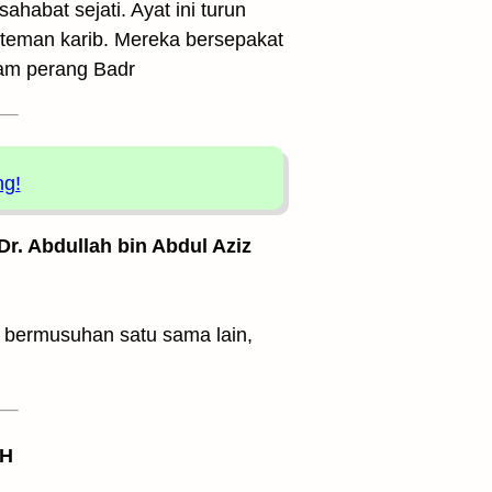
habat sejati. Ayat ini turun
rteman karib. Mereka bersepakat
lam perang Badr
ng!
 Dr. Abdullah bin Abdul Aziz
g bermusuhan satu sama lain,
 H