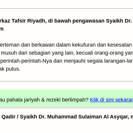
arkaz Tafsir Riyadh, di bawah pengawasan Syaikh Dr. 
am
berteman dan berkawan dalam kekufuran dan kesesatan 
 musuh dari sebagian yang lain, kecuali orang-orang ya
erintah-perintah-Nya dan menjauhi segala larangan-la
ak putus.
u pahala jariyah
& rezeki berlimpah?
Klik di sini sekara
l Qadir / Syaikh Dr. Muhammad Sulaiman Al Asyqar, m