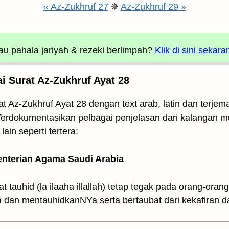
« Az-Zukhruf 27
✵
Az-Zukhruf 29 »
u pahala jariyah
& rezeki berlimpah?
Klik di sini sekara
i Surat Az-Zukhruf Ayat 28
t Az-Zukhruf Ayat 28 dengan text arab, latin dan terjem
i. Terdokumentasikan pelbagai penjelasan dari kalangan
lain seperti tertera:
enterian Agama Saudi Arabia
t tauhid (la ilaaha illallah) tetap tegak pada orang-or
 dan mentauhidkanNYa serta bertaubat dari kekafiran 