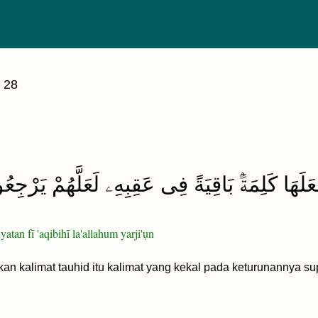
 28
َلَهَا كَلِمَةًۢ بَاقِيَةً فِى عَقِبِهِۦ لَعَلَّهُمْ يَرْجِع
atan fī 'aqibihī la'allahum yarji'ụn
ikan kalimat tauhid itu kalimat yang kekal pada keturunannya 