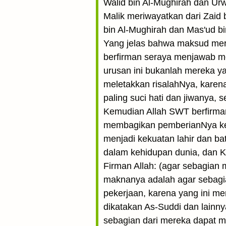
Walid bin Al-Mughirah dan Urw
Malik meriwayatkan dari Zaid
bin Al-Mughirah dan Mas'ud bi
Yang jelas bahwa maksud merek
berfirman seraya menjawab me
urusan ini bukanlah mereka y
meletakkan risalahNya, karen
paling suci hati dan jiwanya, 
Kemudian Allah SWT berfirma
membagikan pemberianNya kep
menjadi kekuatan lahir dan b
dalam kehidupan dunia, dan K
Firman Allah: (agar sebagian
maknanya adalah agar sebagia
pekerjaan, karena yang ini me
dikatakan As-Suddi dan lain
sebagian dari mereka dapat m