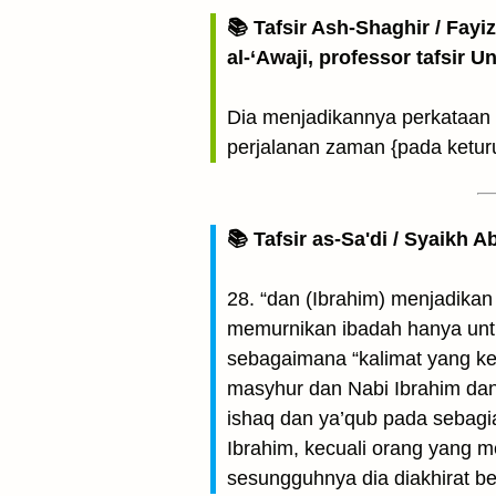
📚 Tafsir Ash-Shaghir / Fayi
al-‘Awaji, professor tafsir 
Dia menjadikannya perkataan 
perjalanan zaman {pada ketur
📚 Tafsir as-Sa'di / Syaikh 
28. “dan (Ibrahim) menjadikan 
memurnikan ibadah hanya untu
sebagaimana “kalimat yang ke
masyhur dan Nabi Ibrahim dan
ishaq dan ya’qub pada sebagi
Ibrahim, kecuali orang yang m
sesungguhnya dia diakhirat be