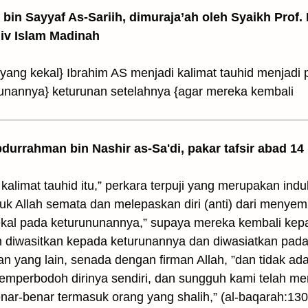
z bin Sayyaf As-Sariih, dimuraja’ah oleh Syaikh Prof.
Univ Islam Madinah
yang kekal} Ibrahim AS menjadi kalimat tauhid menjadi
unannya} keturunan setelahnya {agar mereka kembali
Abdurrahman bin Nashir as-Sa'di, pakar tafsir abad 14
kalimat tauhid itu,” perkara terpuji yang merupakan indu
k Allah semata dan melepaskan diri (anti) dari menye
kal pada keturununannya,” supaya mereka kembali kepad
 diwasitkan kepada keturunannya dan diwasiatkan pada
an yang lain, senada dengan firman Allah, ”dan tidak a
emperbodoh dirinya sendiri, dan sungguh kami telah me
nar-benar termasuk orang yang shalih,” (al-baqarah:130