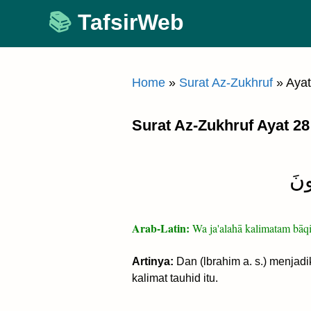
Skip
TafsirWeb
to
content
Home
»
Surat Az-Zukhruf
»
Ayat
Surat Az-Zukhruf Ayat 28
ُونَ
Arab-Latin:
Wa ja'alahā kalimatam bāqiy
Artinya:
Dan (lbrahim a. s.) menjad
kalimat tauhid itu.