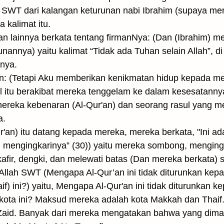
ah SWT dari kalangan keturunan nabi Ibrahim (supaya me
a kalimat itu.
n lainnya berkata tentang firmanNya: (Dan (Ibrahim) men
unannya) yaitu kalimat “Tidak ada Tuhan selain Allah”, d
nya.
: (Tetapi Aku memberikan kenikmatan hidup kepada mer
l itu berakibat mereka tenggelam ke dalam kesesatann
ereka kebenaran (Al-Qur'an) dan seorang rasul yang me
a.
r'an) itu datang kepada mereka, mereka berkata, "Ini ad
 mengingkarinya” (30)) yaitu mereka sombong, menging
fir, dengki, dan melewati batas (Dan mereka berkata) 
Allah SWT (Mengapa Al-Qur’an ini tidak diturunkan kepa
f) ini?) yaitu, Mengapa Al-Qur'an ini tidak diturunkan k
kota ini? Maksud mereka adalah kota Makkah dan Thaif.
Zaid. Banyak dari mereka mengatakan bahwa yang dimaks