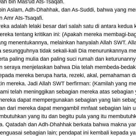
ah bin Mas'ud Ats-Tsaqafi.
 bin Aslam, Adh-Dhahhak, dan As-Suddi, bahwa yang me
n Amr Ats-Tsaqafi.
a adalah lelaki besar dari salah satu di antara kedua 
reka tentang kritikan ini: (Apakah mereka membagi-ba
ang menentukannya, melainkan hanyalah Allah SWT. All
a sesungguhnya tidak sekali-kali Dia menurunkannya m
serta paling mulia dan paling suci rumah dan keturunanny
n seraya menjelaskan bahwa Dia telah membeda-bedak
ada mereka berupa harta, rezeki, akal, pemahaman da
atin mereka. Jadi Allah SWT berfirman: (Kamilah yang
ami telah meninggikan sebagian mereka atas sebagian y
 mereka dapat mempergunakan sebagian yang lain sebag
n dari mereka dapat mengambil mnfaat sebagian lain u
mbutuhkan yang itu dan begitu pula yang itu membutuhka
nya. Qatadah dan Adh-Dhahhak berkata bahwa makna ya
enguasai sebagian lain; pendapat ini kembali kepada y