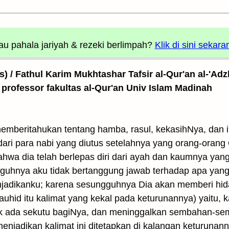
u pahala jariyah
& rezeki berlimpah?
Klik di sini sekara
as) / Fathul Karim Mukhtashar Tafsir al-Qur'an al-'Adz
 professor fakultas al-Qur'an Univ Islam Madinah
emberitahukan tentang hamba, rasul, kekasihNya, dan 
dari para nabi yang diutus setelahnya yang orang-orang
bahwa dia telah berlepas diri dari ayah dan kaumnya y
guhnya aku tidak bertanggung jawab terhadap apa yang
adikanku; karena sesungguhnya Dia akan memberi hid
tauhid itu kalimat yang kekal pada keturunannya) yaitu,
k ada sekutu bagiNya, dan meninggalkan sembahan-semb
menjadikan kalimat ini ditetapkan di kalangan keturunan