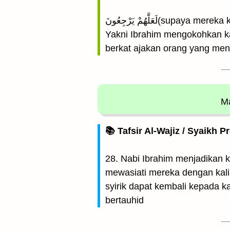
لَعَلَّهُمْ يَرْجِعُونَ(s
Yakni Ibrahim mengokohkan ka
berkat ajakan orang yang men
Ma
📚 Tafsir Al-Wajiz / Syaikh P
28. Nabi Ibrahim menjadikan ka
mewasiati mereka dengan kali
syirik dapat kembali kepada k
bertauhid