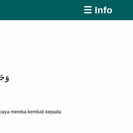
☰ Info
وَجَع
supaya mereka kembali kepada