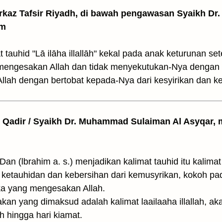
arkaz Tafsir Riyadh, di bawah pengawasan Syaikh Dr. 
am
 tauhid "Lā ilāha illallāh" kekal pada anak keturunan se
mengesakan Allah dan tidak menyekutukan-Nya dengan
llah dengan bertobat kepada-Nya dari kesyirikan dan k
l Qadir / Syaikh Dr. Muhammad Sulaiman Al Asyqar, m
. وَجَعَلَهَا كَلِمَةًۢ بَاقِيَةً فِى عَقِبِهِۦ (Dan (lbrahim a. s.) menjadikan kalima
 ketauhidan dan kebersihan dari kemusyrikan, kokoh p
ka yang mengesakan Allah.
n yang dimaksud adalah kalimat laailaaha illallah, aka
 hingga hari kiamat.