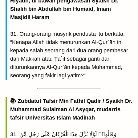
Riyadh, di bawah pengawasan Syaikh Dr.
Shalih bin Abdullah bin Humaid, Imam
Masjidil Haram
31. Orang-orang musyrik pendusta itu berkata,
“Kenapa Allah tidak menurunkan Al-Qur`ān ini
kepada salah seorang dari dua orang pembesar
dari Makkah atau Ṭa`if sebagai ganti dari
diturunkannya Al-Qur`ān kepada Muhammad,
seorang yang fakir lagi yatim?”
📚 Zubdatut Tafsir Min Fathil Qadir / Syaikh Dr.
Muhammad Sulaiman Al Asyqar, mudarris
tafsir Universitas Islam Madinah
31. وَقَالُوا۟ لَوْلَا نُزِّلَ هٰذَا الْقُرْءَانُ عَلَىٰ رَجُلٍ مِّنَ