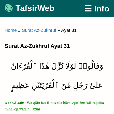
Skip
TafsirWeb
☰ Info
to
content
Home
»
Surat Az-Zukhruf
»
Ayat 31
Surat Az-Zukhruf Ayat 31
وَقَالُوا۟ لَوْلَا نُزِّلَ هَٰذَا ٱلْقُرْءَانُ
عَلَىٰ رَجُلٍ مِّنَ ٱلْقَرْيَتَيْنِ عَظِيمٍ
Arab-Latin:
Wa qālụ lau lā nuzzila hāżal-qur`ānu 'alā rajulim
minal-qaryataini 'aẓīm