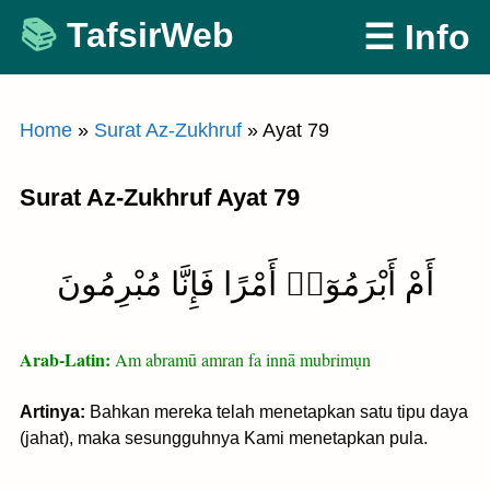
Skip
TafsirWeb
☰ Info
to
content
Home
»
Surat Az-Zukhruf
»
Ayat 79
Surat Az-Zukhruf Ayat 79
أَمْ أَبْرَمُوٓا۟ أَمْرًا فَإِنَّا مُبْرِمُونَ
Arab-Latin:
Am abramū amran fa innā mubrimụn
Artinya:
Bahkan mereka telah menetapkan satu tipu daya
(jahat), maka sesungguhnya Kami menetapkan pula.