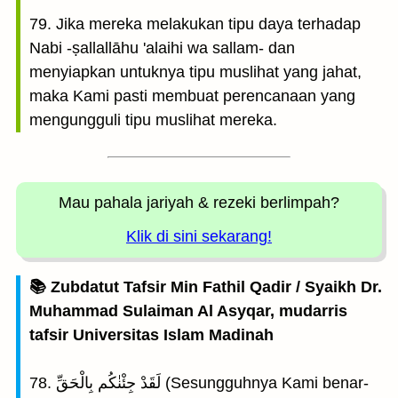
79. Jika mereka melakukan tipu daya terhadap
Nabi -ṣallallāhu 'alaihi wa sallam- dan
menyiapkan untuknya tipu muslihat yang jahat,
maka Kami pasti membuat perencanaan yang
mengungguli tipu muslihat mereka.
Mau pahala jariyah
& rezeki berlimpah?
Klik di sini sekarang!
📚 Zubdatut Tafsir Min Fathil Qadir / Syaikh Dr.
Muhammad Sulaiman Al Asyqar, mudarris
tafsir Universitas Islam Madinah
78. لَقَدْ جِئْنٰكُم بِالْحَقِّ (Sesungguhnya Kami benar-