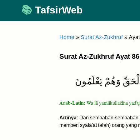
Skip
TafsirWeb
to
content
Home
»
Surat Az-Zukhruf
»
Ayat
Surat Az-Zukhruf Ayat 86
ْحَقِّ وَهُمْ يَعْلَمُونَ
Arab-Latin:
Wa lā yamlikullażīna yad'ụ
Artinya:
Dan sembahan-sembahan yan
memberi syafa'at ialah) orang yang