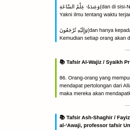
ۥ عِلْمُ السَّاعَةِ
Yakni ilmu tentang waktu terja
وَإِلَيْهِ تُرْجَعُونَ(da
Kemudian setiap orang akan d
📚 Tafsir Al-Wajiz / Syaikh P
86. Orang-orang yang mempuny
mendapat pertolongan dari A
maka mereka akan mendapatka
📚 Tafsir Ash-Shaghir / Fayi
al-‘Awaji, professor tafsir 