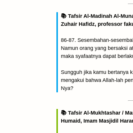
📚 Tafsir Al-Madinah Al-Mun
Zuhair Hafidz, professor fak
86-87. Sesembahan-sesembahan 
Namun orang yang bersaksi at
maka syafaatnya dapat berlaku 
Sungguh jika kamu bertanya 
mengakui bahwa Allah-lah pe
Nya?
📚 Tafsir Al-Mukhtashar / M
Humaid, Imam Masjidil Har