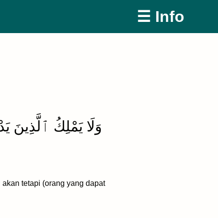
☰ Info
وَلَا يَمْلِكُ ٱلَّذِينَ ي
akan tetapi (orang yang dapat