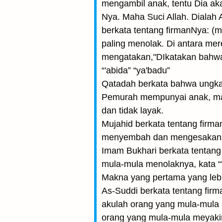
mengambil anak, tentu Dia aka
Nya. Maha Suci Allah. Dialah
berkata tentang firmanNya: (
paling menolak. Di antara mer
mengatakan,"DIkatakan bahwa
“'abida” “ya'badu”
Qatadah berkata bahwa ungkap
Pemurah mempunyai anak, maka
dan tidak layak.
Mujahid berkata tentang firm
menyembah dan mengesakanNy
Imam Bukhari berkata tentang
mula-mula menolaknya, kata “
Makna yang pertama yang lebih
As-Suddi berkata tentang fi
akulah orang yang mula-mula 
orang yang mula-mula meyakin