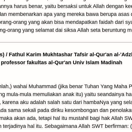
annya harus benar, yaitu bersaksi untuk Allah dengan ke
 dan membenarkan apa yang mereka bawa berupa asas 
 orang-orang yang akan bisa mendapatkan faidah dari s
ng-orang yang selamat dai siksa Allah seta beruntung
as) / Fathul Karim Mukhtashar Tafsir al-Qur'an al-'Adz
 professor fakultas al-Qur'an Univ Islam Madinah
anlah,) wahai Muhammad (jika benar Tuhan Yang Maha
 mula-mula memuliakan anak itu) yaitu seandainya hal 
 karena aku adalah salah satu dari hambaNya yang sel
 ada sama sekali pada diriku kesombongan dan penolak
maka akan ada, tetapi hal itu mustahil bagi hak Allah SW
erjadinya hal itu. Sebagaimana Allah SWT berfirman: (