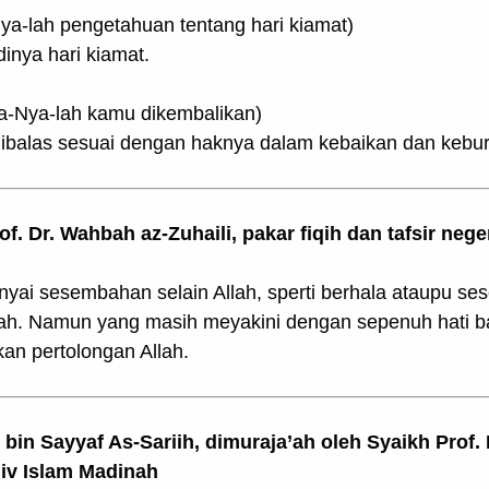
وَعِندَهُ(dan di sisi-Nya-lah pengetahuan tentang hari kiamat)
dinya hari kiamat.
n hanya kepada-Nya-lah kamu dikembalikan)
ibalas sesuai dengan haknya dalam kebaikan dan kebu
rof. Dr. Wahbah az-Zuhaili, pakar fiqih dan tafsir nege
ai sesembahan selain Allah, sperti berhala ataupu se
llah. Namun yang masih meyakini dengan sepenuh hati 
n pertolongan Allah.
z bin Sayyaf As-Sariih, dimuraja’ah oleh Syaikh Prof.
Univ Islam Madinah