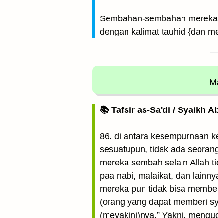
Sembahan-sembahan mereka sel
dengan kalimat tauhid {dan m
Ma
📚 Tafsir as-Sa'di / Syaikh 
86. di antara kesempurnaan k
sesuatupun, tidak ada seora
mereka sembah selain Allah ti
paa nabi, malaikat, dan lainny
mereka pun tidak bisa memberi 
(orang yang dapat memberi sy
(meyakini)nya.” Yakni, mengu