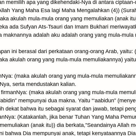
n memilih apa yang dikehendaki-Nya di antara ciptaan-c
 Allah Yang Maha Esa lagi Maha Mengalahkan (4)) (Sur
maka akulah mula-mula orang yang memuliakan (anak itu
eka ada Sufyan Ats-Tsauri dan Imam Bukhari meriwayatk
 maknannya adalah aku adalah orang yang mula-mula m
an ini berasal dari perkataan orang-orang Arab, yaitu:
 akulah orang yang mula-mula memuliakannya) yaitu hal
anNya: (maka akulah orang yang mula-mula memuliakann
a, serta mendustakan kalian.
 firmanNya: (maka akulah orang yang mula-mula memuli
'abidin” mempunyai dua makna. Yaitu “‘aabidun” (menye
 dekat bahwa itu sebagai syarat dan jawab, tetapi penge
rmanNya: (Katakanlah, jika benar Tuhan Yang Maha Pem
memuliakan (anak itu)) dia berkata,”Seandainya Allah m
i bahwa Dia mempunyai anak, tetapi kenyataannya Dia 