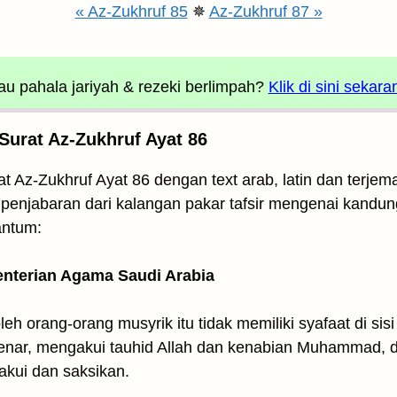
« Az-Zukhruf 85
✵
Az-Zukhruf 87 »
u pahala jariyah
& rezeki berlimpah?
Klik di sini sekara
Surat Az-Zukhruf Ayat 86
 Az-Zukhruf Ayat 86 dengan text arab, latin dan terjema
si penjabaran dari kalangan pakar tafsir mengenai kandu
antum:
enterian Agama Saudi Arabia
 orang-orang musyrik itu tidak memiliki syafaat di sisi
benar, mengakui tauhid Allah dan kenabian Muhammad,
akui dan saksikan.