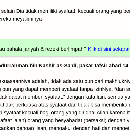
ain Dia tidak memiliki syafaat, kecuali orang yang be
ereka meyakininya
u pahala jariyah
& rezeki berlimpah?
Klik di sini sekara
Abdurrahman bin Nashir as-Sa'di, pakar tafsir abad 14
ekuasaanNya adalah, tidak ada satu pun dari makhlukN
ng pun yang dapat memberi syafaat tanpa izinNya, “da
dak dapat memberi syafaat,” dengan kata lain, semua ya
a,tidak berkuasa atas syafaat dan tidak bisa memberikan
syafaat kecuali bagi orang yang diridhai Allah karena it
afaat ialah) orang yang besyahadat (bersaksi) dengan 
capkan dengan lisan, mengakui dengan hati dan menget