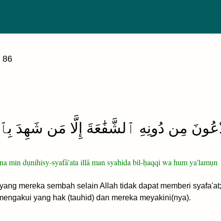
 86
َدْعُونَ مِن دُونِهِ ٱلشَّفَٰعَةَ إِلَّا مَن شَهِدَ بِٱل
na min dụnihisy-syafā'ata illā man syahida bil-ḥaqqi wa hum ya'lamụn
g mereka sembah selain Allah tidak dapat memberi syafa'at; 
 mengakui yang hak (tauhid) dan mereka meyakini(nya).