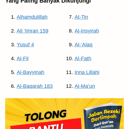
Yang Paling Banyak Dikunjungi
Alhamdulillah
At-Tin
Ali ‘Imran 159
Al-Insyirah
Yusuf 4
Al-‘Alaq
Al-Fil
Al-Fath
Al-Bayyinah
Inna Lillahi
Al-Baqarah 183
Al-Ma’un