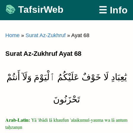
Skip
TafsirWeb
☰ Info
to
content
Home
»
Surat Az-Zukhruf
»
Ayat 68
Surat Az-Zukhruf Ayat 68
يَٰعِبَادِ لَا خَوْفٌ عَلَيْكُمُ ٱلْيَوْمَ وَلَآ أَنتُمْ
تَحْزَنُونَ
Arab-Latin:
Yā 'ibādi lā khaufun 'alaikumul-yauma wa lā antum
taḥzanụn