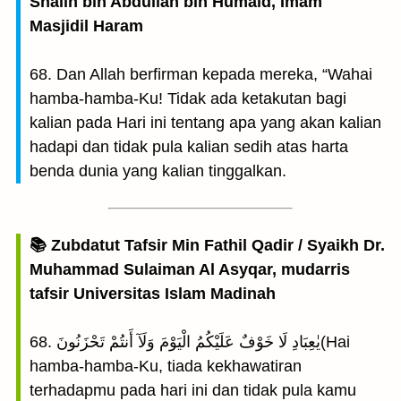
Shalih bin Abdullah bin Humaid, Imam
Masjidil Haram
68. Dan Allah berfirman kepada mereka, “Wahai
hamba-hamba-Ku! Tidak ada ketakutan bagi
kalian pada Hari ini tentang apa yang akan kalian
hadapi dan tidak pula kalian sedih atas harta
benda dunia yang kalian tinggalkan.
📚 Zubdatut Tafsir Min Fathil Qadir / Syaikh Dr.
Muhammad Sulaiman Al Asyqar, mudarris
tafsir Universitas Islam Madinah
68. يٰعِبَادِ لَا خَوْفٌ عَلَيْكُمُ الْيَوْمَ وَلَآ أَنتُمْ تَحْزَنُونَ(Hai
hamba-hamba-Ku, tiada kekhawatiran
terhadapmu pada hari ini dan tidak pula kamu