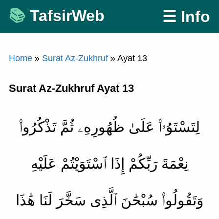
Skip
TafsirWeb
☰ Info
to
content
Home
»
Surat Az-Zukhruf
»
Ayat 13
Surat Az-Zukhruf Ayat 13
لِتَسْتَوُۥا۟ عَلَىٰ ظُهُورِهِۦ ثُمَّ تَذْكُرُوا۟
نِعْمَةَ رَبِّكُمْ إِذَا ٱسْتَوَيْتُمْ عَلَيْهِ
وَتَقُولُوا۟ سُبْحَٰنَ ٱلَّذِى سَخَّرَ لَنَا هَٰذَا