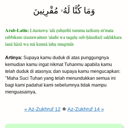
وَمَا كُنَّا لَهُۥ مُقْرِنِينَ
Arab-Latin:
Litastawụ 'alā ẓuhụrihī ṡumma tażkurụ ni'mata
rabbikum iżastawaitum 'alaihi wa taqụlụ sub-ḥānallażī sakhkhara
lanā hāżā wa mā kunnā lahụ muqrinīn
Artinya:
Supaya kamu duduk di atas punggungnya
kemudian kamu ingat nikmat Tuhanmu apabila kamu
telah duduk di atasnya; dan supaya kamu mengucapkan:
"Maha Suci Tuhan yang telah menundukkan semua ini
bagi kami padahal kami sebelumnya tidak mampu
menguasainya,
« Az-Zukhruf 12
✵
Az-Zukhruf 14 »