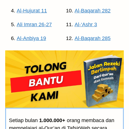
Al-Hujurat 11
Al-Baqarah 282
Ali Imran 26-27
Al-‘Ashr 3
Al-Anbiya 19
Al-Baqarah 285
Setiap bulan
1.000.000+
orang membaca dan
mempelajari al-Qur’an di TafsirWeb secara