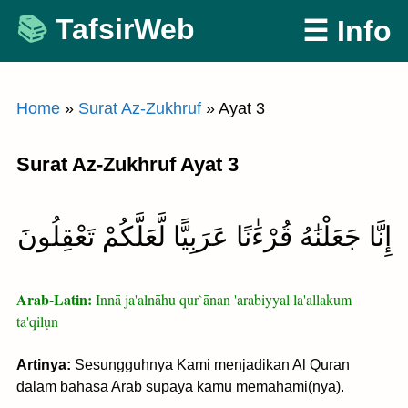
Skip
TafsirWeb
☰ Info
to
content
Home
»
Surat Az-Zukhruf
»
Ayat 3
Surat Az-Zukhruf Ayat 3
إِنَّا جَعَلْنَٰهُ قُرْءَٰنًا عَرَبِيًّا لَّعَلَّكُمْ تَعْقِلُونَ
Arab-Latin:
Innā ja'alnāhu qur`ānan 'arabiyyal la'allakum
ta'qilụn
Artinya:
Sesungguhnya Kami menjadikan Al Quran
dalam bahasa Arab supaya kamu memahami(nya).