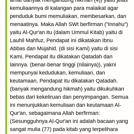
amat banyak mengandung hikmah (4)) yaitu jelas
kemuliaannya di kalangan para malaikat agar
penduduk bumi memuliakan, membesarkan, dan
menaatinya. Maka Allah SWt berfirman ("Innahu")
yaitu Al-Qur'an itu (dalam Ummul Kitab) yaitu di
Lauhil Mahfuz, Pendapat ini dikatakan Ibnu
Abbas dan Mujahid. (di sisi Kami) yaitu di sisi
Kami, Pendapat itu dikatakan Qatadah dan
lainnya. (benar-benar tinggi (nilainya)), yakni
mempunyai kedudukan, kemuliaan, dan
keutamaan, Pendapat itu dikatakan Qatadah.
(banyak mengandung hikmah) yaitu dikukuhkan
bebas dari kekeliruan dan penyimpangan. Semua
ini menunjukkan kemuliaan dan keutamaan Al-
Qur'an, sebagaimana Allah berfirman:
(Sesungguhnya Al-Qur'an ini adalah bacaan yang
sangat mulia (77) pada kitab yang terpelihara