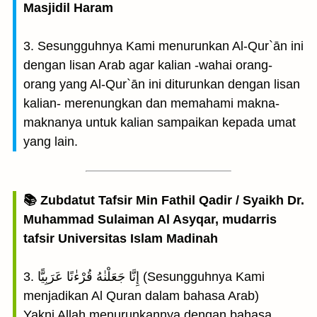
Masjidil Haram
3. Sesungguhnya Kami menurunkan Al-Qur`ān ini
dengan lisan Arab agar kalian -wahai orang-
orang yang Al-Qur`ān ini diturunkan dengan lisan
kalian- merenungkan dan memahami makna-
maknanya untuk kalian sampaikan kepada umat
yang lain.
📚 Zubdatut Tafsir Min Fathil Qadir / Syaikh Dr.
Muhammad Sulaiman Al Asyqar, mudarris
tafsir Universitas Islam Madinah
3. إِنَّا جَعَلْنٰهُ قُرْءٰنًا عَرَبِيًّا (Sesungguhnya Kami
menjadikan Al Quran dalam bahasa Arab)
Yakni Allah menurunkannya dengan bahasa