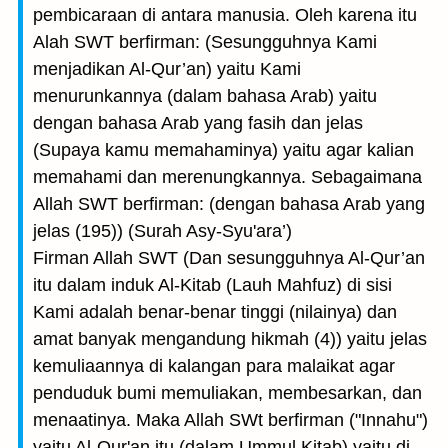
pembicaraan di antara manusia. Oleh karena itu
Alah SWT berfirman: (Sesungguhnya Kami
menjadikan Al-Qur’an) yaitu Kami
menurunkannya (dalam bahasa Arab) yaitu
dengan bahasa Arab yang fasih dan jelas
(Supaya kamu memahaminya) yaitu agar kalian
memahami dan merenungkannya. Sebagaimana
Allah SWT berfirman: (dengan bahasa Arab yang
jelas (195)) (Surah Asy-Syu'ara’)
Firman Allah SWT (Dan sesungguhnya Al-Qur’an
itu dalam induk Al-Kitab (Lauh Mahfuz) di sisi
Kami adalah benar-benar tinggi (nilainya) dan
amat banyak mengandung hikmah (4)) yaitu jelas
kemuliaannya di kalangan para malaikat agar
penduduk bumi memuliakan, membesarkan, dan
menaatinya. Maka Allah SWt berfirman ("Innahu")
yaitu Al-Qur'an itu (dalam Ummul Kitab) yaitu di