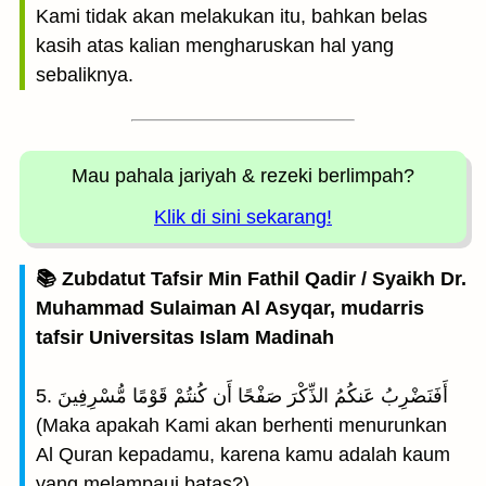
Kami tidak akan melakukan itu, bahkan belas
kasih atas kalian mengharuskan hal yang
sebaliknya.
Mau pahala jariyah
& rezeki berlimpah?
Klik di sini sekarang!
📚 Zubdatut Tafsir Min Fathil Qadir / Syaikh Dr.
Muhammad Sulaiman Al Asyqar, mudarris
tafsir Universitas Islam Madinah
5. أَفَنَضْرِبُ عَنكُمُ الذِّكْرَ صَفْحًا أَن كُنتُمْ قَوْمًا مُّسْرِفِينَ
(Maka apakah Kami akan berhenti menurunkan
Al Quran kepadamu, karena kamu adalah kaum
yang melampaui batas?)