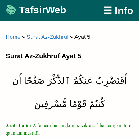
Skip
TafsirWeb
☰ Info
to
content
Home
»
Surat Az-Zukhruf
»
Ayat 5
Surat Az-Zukhruf Ayat 5
أَفَنَضْرِبُ عَنكُمُ ٱلذِّكْرَ صَفْحًا أَن
كُنتُمْ قَوْمًا مُّسْرِفِينَ
Arab-Latin:
A fa naḍribu 'angkumuż-żikra ṣaf-ḥan ang kuntum
qaumam musrifīn