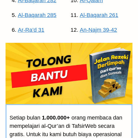
Al-Baqarah 282
Al-Qalam
Al-Baqarah 285
Al-Baqarah 261
Ar-Ra’d 31
An-Najm 39-42
Setiap bulan
1.000.000+
orang membaca dan
mempelajari al-Qur’an di TafsirWeb secara
gratis. Untuk itu kami butuh biaya operasional