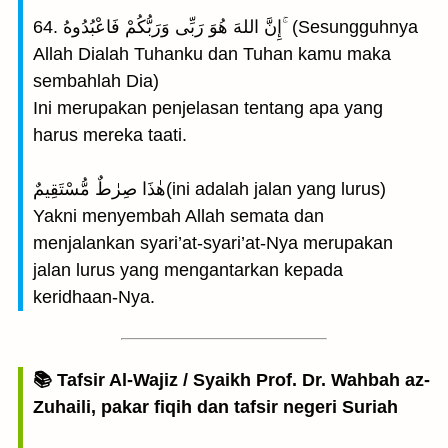
64. إِنَّ اللهَ هُوَ رَبِّى وَرَبُّكُمْ فَاعْبُدُوهُ ۚ (Sesungguhnya
Allah Dialah Tuhanku dan Tuhan kamu maka
sembahlah Dia)
Ini merupakan penjelasan tentang apa yang
harus mereka taati.
هٰذَا صِرٰطٌ مُّسْتَقِيمٌ(ini adalah jalan yang lurus)
Yakni menyembah Allah semata dan
menjalankan syari’at-syari’at-Nya merupakan
jalan lurus yang mengantarkan kepada
keridhaan-Nya.
📚 Tafsir Al-Wajiz / Syaikh Prof. Dr. Wahbah az-
Zuhaili, pakar fiqih dan tafsir negeri Suriah