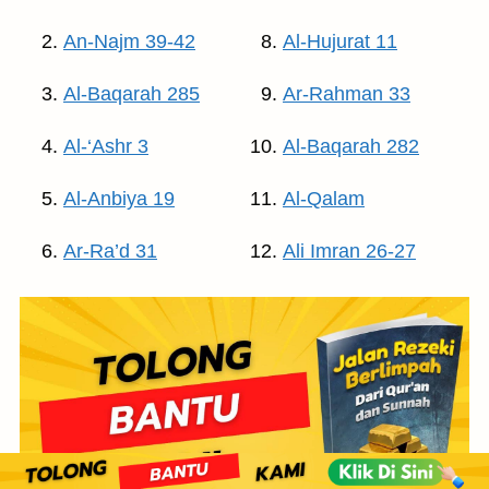
An-Najm 39-42
Al-Hujurat 11
Al-Baqarah 285
Ar-Rahman 33
Al-‘Ashr 3
Al-Baqarah 282
Al-Anbiya 19
Al-Qalam
Ar-Ra’d 31
Ali Imran 26-27