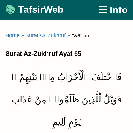
Skip
TafsirWeb
☰ Info
to
content
Home
»
Surat Az-Zukhruf
»
Ayat 65
Surat Az-Zukhruf Ayat 65
فَٱخْتَلَفَ ٱلْأَحْزَابُ مِنۢ بَيْنِهِمْ ۖ
فَوَيْلٌ لِّلَّذِينَ ظَلَمُوا۟ مِنْ عَذَابِ
يَوْمٍ أَلِيمٍ