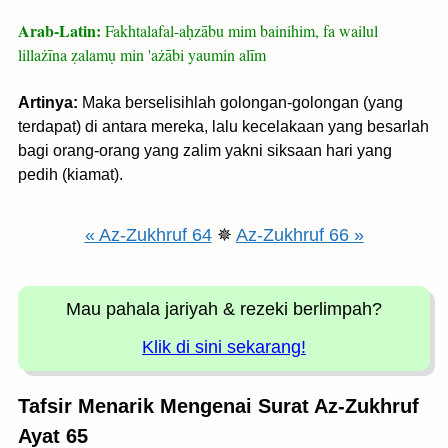
Arab-Latin:
Fakhtalafal-aḥzābu mim bainihim, fa wailul
lillażīna ẓalamụ min 'ażābi yaumin alīm
Artinya:
Maka berselisihlah golongan-golongan (yang
terdapat) di antara mereka, lalu kecelakaan yang besarlah
bagi orang-orang yang zalim yakni siksaan hari yang
pedih (kiamat).
« Az-Zukhruf 64
✵
Az-Zukhruf 66 »
Mau pahala jariyah
& rezeki berlimpah?
Klik di sini sekarang!
Tafsir Menarik Mengenai Surat Az-Zukhruf
Ayat 65