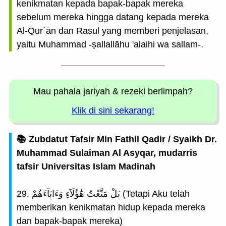
kenikmatan kepada bapak-bapak mereka
sebelum mereka hingga datang kepada mereka
Al-Qur`ān dan Rasul yang memberi penjelasan,
yaitu Muhammad -ṣallallāhu 'alaihi wa sallam-.
Mau pahala jariyah
& rezeki berlimpah?
Klik di sini sekarang!
📚 Zubdatut Tafsir Min Fathil Qadir / Syaikh Dr.
Muhammad Sulaiman Al Asyqar, mudarris
tafsir Universitas Islam Madinah
29. بَلْ مَتَّعْتُ هٰٓؤُلَآءِ وَءَابَآءَهُمْ (Tetapi Aku telah
memberikan kenikmatan hidup kepada mereka
dan bapak-bapak mereka)