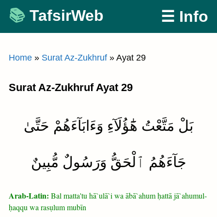
Skip
TafsirWeb
☰ Info
to
content
Home
»
Surat Az-Zukhruf
»
Ayat 29
Surat Az-Zukhruf Ayat 29
بَلْ مَتَّعْتُ هَٰٓؤُلَآءِ وَءَابَآءَهُمْ حَتَّىٰ
جَآءَهُمُ ٱلْحَقُّ وَرَسُولٌ مُّبِينٌ
Arab-Latin:
Bal matta'tu hā`ulā`i wa ābā`ahum ḥattā jā`ahumul-
ḥaqqu wa rasụlum mubīn