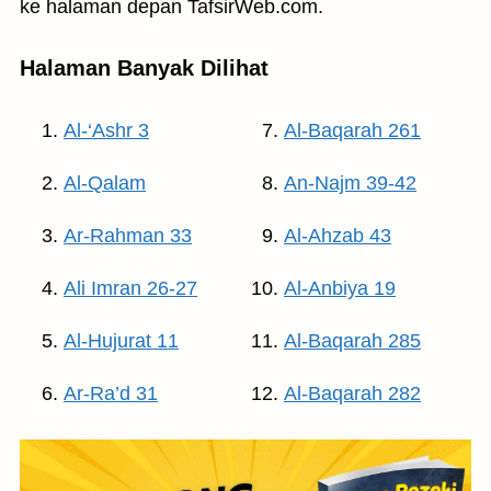
ke halaman depan TafsirWeb.com.
Halaman Banyak Dilihat
Al-‘Ashr 3
Al-Baqarah 261
Al-Qalam
An-Najm 39-42
Ar-Rahman 33
Al-Ahzab 43
Ali Imran 26-27
Al-Anbiya 19
Al-Hujurat 11
Al-Baqarah 285
Ar-Ra’d 31
Al-Baqarah 282