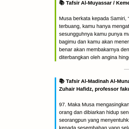
📚 Tafsir Al-Muyassar / Kem
Musa berkata kepada Samiri, 
terbuang, kamu hanya mengata
sesungguhnya kamu punya mas
bagimu dan kamu akan menem
benar akan membakarnya deng
diterbangkan oleh angina hing
📚 Tafsir Al-Madinah Al-Mun
Zuhair Hafidz, professor fak
97. Maka Musa mengasingkan S
orang dan dibiarkan hidup se
seorangpun yang menyentuhku”;
kepada sesembahan yang sel