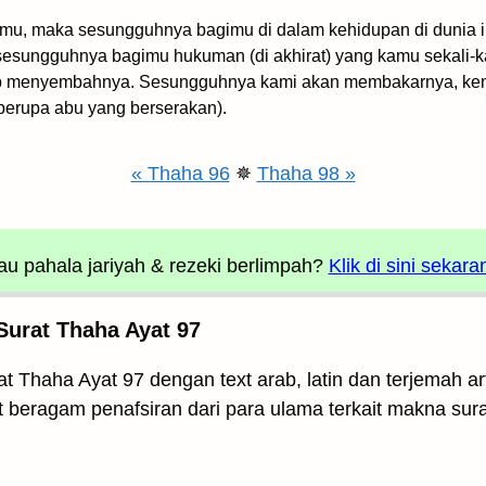
amu, maka sesungguhnya bagimu di dalam kehidupan di dunia i
esungguhnya bagimu hukuman (di akhirat) yang kamu sekali-ka
etap menyembahnya. Sesungguhnya kami akan membakarnya, k
erupa abu yang berserakan).
« Thaha 96
✵
Thaha 98 »
u pahala jariyah
& rezeki berlimpah?
Klik di sini sekara
urat Thaha Ayat 97
t Thaha Ayat 97 dengan text arab, latin dan terjemah 
t beragam penafsiran dari para ulama terkait makna sura