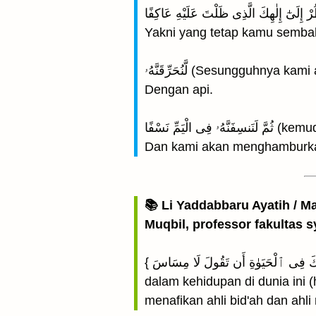
Yakni yang tetap kamu semba
لَّنُحَرِّقَنَّهُۥ (Sesungguh
Dengan api.
ِّ نَسْفًا
Dan kami akan menghamburkan
📚 Li Yaddabbaru Ayatih / M
Muqbil, professor fakultas s
{ قَالَ فَٱذْهَبْ فَإِنَّ لَكَ فِى ٱلْحَيَوٰةِ أَن تَقُولَ لَا مِسَاسَ ۖ } "Berkata Musa: "Pergilah kamu, maka sesungguhnya bagimu di
dalam kehidupan di dunia ini 
menafikan ahli bid'ah dan ahl