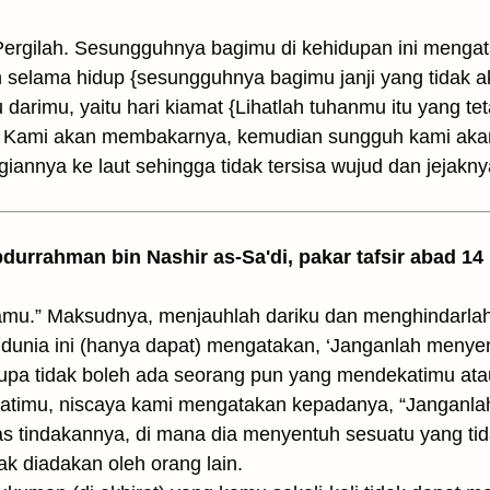
“Pergilah. Sesungguhnya bagimu di kehidupan ini mengat
 selama hidup {sesungguhnya bagimu janji yang tidak a
tu darimu, yaitu hari kiamat {Lihatlah tuhanmu itu yang
 Kami akan membakarnya, kemudian sungguh kami aka
annya ke laut sehingga tidak tersisa wujud dan jejakny
Abdurrahman bin Nashir as-Sa'di, pakar tafsir abad 14
kamu.” Maksudnya, menjauhlah dariku dan menghindarla
 dunia ini (hanya dapat) mengatakan, ‘Janganlah menye
rupa tidak boleh ada seorang pun yang mendekatimu at
katimu, niscaya kami mengatakan kepadanya, “Janganl
s tindakannya, di mana dia menyentuh sesuatu yang tid
k diadakan oleh orang lain.