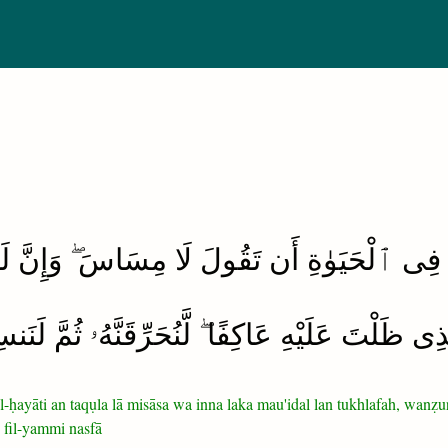
َ فِى ٱلْحَيَوٰةِ أَن تَقُولَ لَا مِسَاسَ ۖ وَإِنَّ لَك
ِى ظَلْتَ عَلَيْهِ عَاكِفًا ۖ لَّنُحَرِّقَنَّهُۥ ثُمَّ لَنَن
l-ḥayāti an taqụla lā misāsa wa inna laka mau'idal lan tukhlafah, wanẓur il
 fil-yammi nasfā