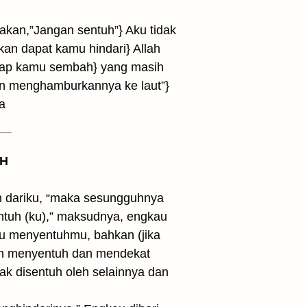
akan,”Jangan sentuh”} Aku tidak
kan dapat kamu hindari} Allah
 tetap kamu sembah} yang masih
n menghamburkannya ke laut”}
a
 H
h dariku, “maka sesungguhnya
ntuh (ku),” maksudnya, engkau
au menyentuhmu, bahkan (jika
ah menyentuh dan mendekat
ak disentuh oleh selainnya dan