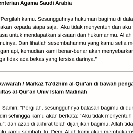
enterian Agama Saudi Arabia
“Pergilah kamu. Sesungguhnya hukuman bagimu di dalam
kan kepada siapa saja, ‘Aku tidak menyentuh dan aku ti
a untuk mendapatkan siksaan dan hukumanmu. Allah 
uinya. Dan lihatlah sesembahanmu yang kamu setia m
an api, kemudian kami benar-benar akan menyebarkan (
ga tidak ada bekas yang tersisa darinya.”
awwarah / Markaz Ta'dzhim al-Qur'an di bawah peng
ultas al-Qur'an Univ Islam Madinah
amiri: “Pergilah, sesungguhnya balasan bagimu di dun
ndiri sehingga kamu akan berkata: “Aku tidak menyentuh
 dan azab di akhirat telah dijanjikan bagimu, Allah tid
alu kamu sembah itu, Demi Allah kami akan membaka