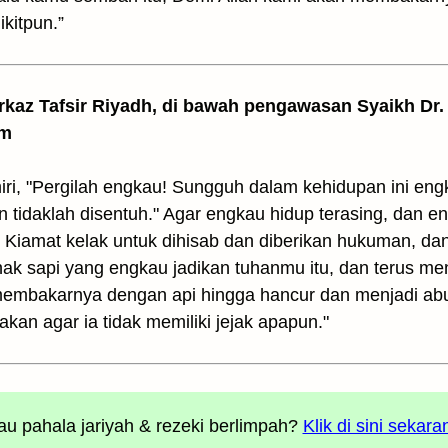
ikitpun.”
arkaz Tafsir Riyadh, di bawah pengawasan Syaikh Dr. 
am
ri, "Pergilah engkau! Sungguh dalam kehidupan ini en
n tidaklah disentuh." Agar engkau hidup terasing, dan 
i Kiamat kelak untuk dihisab dan diberikan hukuman, dan
g anak sapi yang engkau jadikan tuhanmu itu, dan terus
n membakarnya dengan api hingga hancur dan menjadi a
kan agar ia tidak memiliki jejak apapun."
u pahala jariyah
& rezeki berlimpah?
Klik di sini sekara