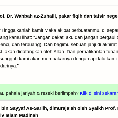
rof. Dr. Wahbah az-Zuhaili, pakar fiqih dan tafsir nege
“Tinggalkanlah kami! Maka akibat perbuatanmu, di se
ang kamu lihat: “Jangan dekati aku dan jangan bergaul
benci, dan terbuang). Dan bagimu sebuah janji di akhirat
pasti akan didatangkan oleh Allah. Dan perhatikanlah t
ungguh kami akan membakarnya dengan api lalu kami 
darinya.”
u pahala jariyah
& rezeki berlimpah?
Klik di sini sekara
z bin Sayyaf As-Sariih, dimuraja’ah oleh Syaikh Prof.
Univ Islam Madinah