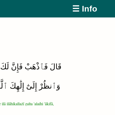
☰ Info
قَالَ فَٱذْهَبْ فَإِنَّ لَك ۖ
وَٱنظُرْ إِلَىٰٓ إِلَٰهِكَ ٱلَّذ
ā ilāhikallażī ẓalta 'alaihi 'ākifā,