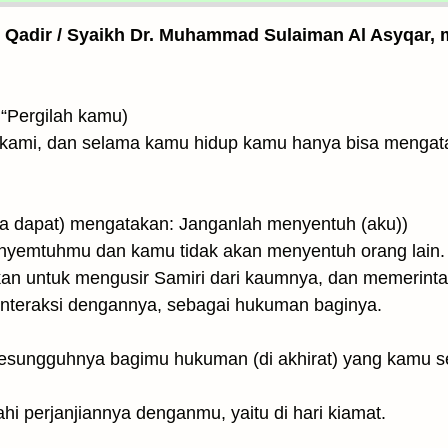
l Qadir / Syaikh Dr. Muhammad Sulaiman Al Asyqar, m
ata Musa: “Pergilah kamu)
ri kami, dan selama kamu hidup kamu hanya bisa meng
أَن تَ ۖ (kamu (hanya dapat) mengatakan: Janganlah menyentuh (aku))
enyemtuhmu dan kamu tidak akan menyentuh orang lain.
n untuk mengusir Samiri dari kaumnya, dan memerintahk
rinteraksi dengannya, sebagai hukuman baginya.
hi perjanjiannya denganmu, yaitu di hari kiamat.