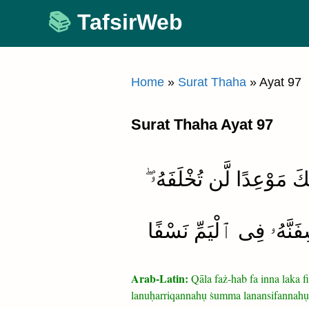
Skip
TafsirWeb
to
content
Home
»
Surat Thaha
»
Ayat 97
Surat Thaha Ayat 97
َ مَوْعِدًا لَّن تُخْلَفَهُۥ
سِفَنَّهُۥ فِى ٱلْيَمِّ نَسْفًا
Arab-Latin:
Qāla faż-hab fa inna laka fi
lanuḥarriqannahụ ṡumma lanansifannahụ