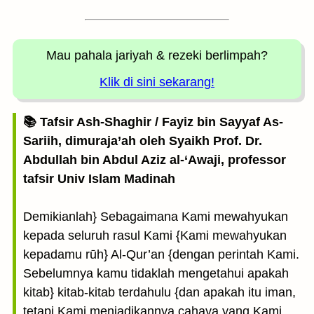
Mau pahala jariyah
& rezeki berlimpah?
Klik di sini sekarang!
📚 Tafsir Ash-Shaghir / Fayiz bin Sayyaf As-
Sariih, dimuraja’ah oleh Syaikh Prof. Dr.
Abdullah bin Abdul Aziz al-‘Awaji, professor
tafsir Univ Islam Madinah
Demikianlah} Sebagaimana Kami mewahyukan
kepada seluruh rasul Kami {Kami mewahyukan
kepadamu rūh} Al-Qur’an {dengan perintah Kami.
Sebelumnya kamu tidaklah mengetahui apakah
kitab} kitab-kitab terdahulu {dan apakah itu iman,
tetapi Kami menjadikannya cahaya yang Kami