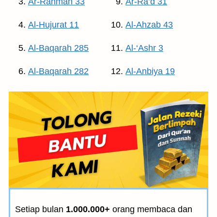
Ar-Rahman 33
Ar-Ra’d 31
Al-Hujurat 11
Al-Ahzab 43
Al-Baqarah 285
Al-‘Ashr 3
Al-Baqarah 282
Al-Anbiya 19
Setiap bulan
1.000.000+
orang membaca dan