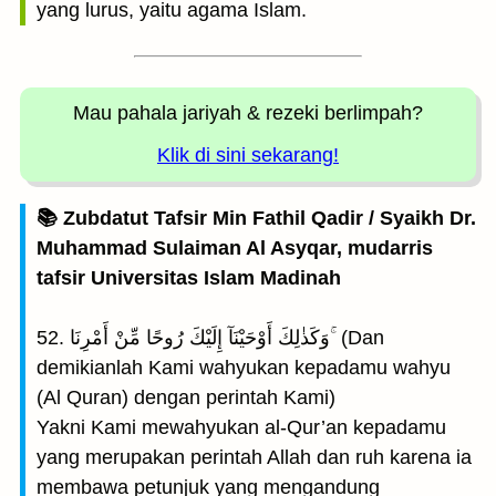
yang lurus, yaitu agama Islam.
Mau pahala jariyah
& rezeki berlimpah?
Klik di sini sekarang!
📚 Zubdatut Tafsir Min Fathil Qadir / Syaikh Dr.
Muhammad Sulaiman Al Asyqar, mudarris
tafsir Universitas Islam Madinah
52. وَكَذٰلِكَ أَوْحَيْنَآ إِلَيْكَ رُوحًا مِّنْ أَمْرِنَا ۚ (Dan
demikianlah Kami wahyukan kepadamu wahyu
(Al Quran) dengan perintah Kami)
Yakni Kami mewahyukan al-Qur’an kepadamu
yang merupakan perintah Allah dan ruh karena ia
membawa petunjuk yang mengandung