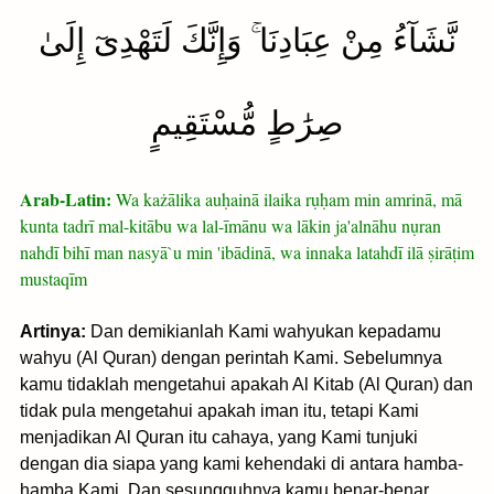
نَّشَآءُ مِنْ عِبَادِنَا ۚ وَإِنَّكَ لَتَهْدِىٓ إِلَىٰ
صِرَٰطٍ مُّسْتَقِيمٍ
Arab-Latin:
Wa każālika auḥainā ilaika rụḥam min amrinā, mā
kunta tadrī mal-kitābu wa lal-īmānu wa lākin ja'alnāhu nụran
nahdī bihī man nasyā`u min 'ibādinā, wa innaka latahdī ilā ṣirāṭim
mustaqīm
Artinya:
Dan demikianlah Kami wahyukan kepadamu
wahyu (Al Quran) dengan perintah Kami. Sebelumnya
kamu tidaklah mengetahui apakah Al Kitab (Al Quran) dan
tidak pula mengetahui apakah iman itu, tetapi Kami
menjadikan Al Quran itu cahaya, yang Kami tunjuki
dengan dia siapa yang kami kehendaki di antara hamba-
hamba Kami. Dan sesungguhnya kamu benar-benar