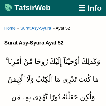
Skip
TafsirWeb
☰ Info
to
content
Home
»
Surat Asy-Syura
»
Ayat 52
Surat Asy-Syura Ayat 52
وَكَذَٰلِكَ أَوْحَيْنَآ إِلَيْكَ رُوحًا مِّنْ أَمْرِنَا ۚ
مَا كُنتَ تَدْرِى مَا ٱلْكِتَٰبُ وَلَا ٱلْإِيمَٰنُ
وَلَٰكِن جَعَلْنَٰهُ نُورًا نَّهْدِى بِهِۦ مَن