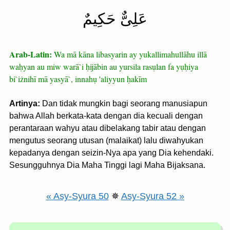
عَلِىٌّ حَكِيمٌ
Arab-Latin:
Wa mā kāna libasyarin ay yukallimahullāhu illā
waḥyan au miw warā`i ḥijābin au yursila rasụlan fa yụḥiya
bi`iżnihī mā yasyā`, innahụ 'aliyyun ḥakīm
Artinya:
Dan tidak mungkin bagi seorang manusiapun
bahwa Allah berkata-kata dengan dia kecuali dengan
perantaraan wahyu atau dibelakang tabir atau dengan
mengutus seorang utusan (malaikat) lalu diwahyukan
kepadanya dengan seizin-Nya apa yang Dia kehendaki.
Sesungguhnya Dia Maha Tinggi lagi Maha Bijaksana.
« Asy-Syura 50
✵
Asy-Syura 52 »