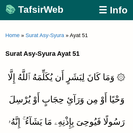
Skip
TafsirWeb
☰ Info
to
content
Home
»
Surat Asy-Syura
»
Ayat 51
Surat Asy-Syura Ayat 51
۞ وَمَا كَانَ لِبَشَرٍ أَن يُكَلِّمَهُ ٱللَّهُ إِلَّا
وَحْيًا أَوْ مِن وَرَآئِ حِجَابٍ أَوْ يُرْسِلَ
رَسُولًا فَيُوحِىَ بِإِذْنِهِۦ مَا يَشَآءُ ۚ إِنَّهُۥ