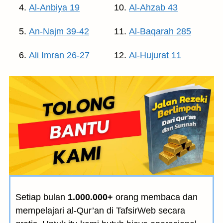
Al-Anbiya 19
Al-Ahzab 43
An-Najm 39-42
Al-Baqarah 285
Ali Imran 26-27
Al-Hujurat 11
Setiap bulan
1.000.000+
orang membaca dan
mempelajari al-Qur’an di TafsirWeb secara