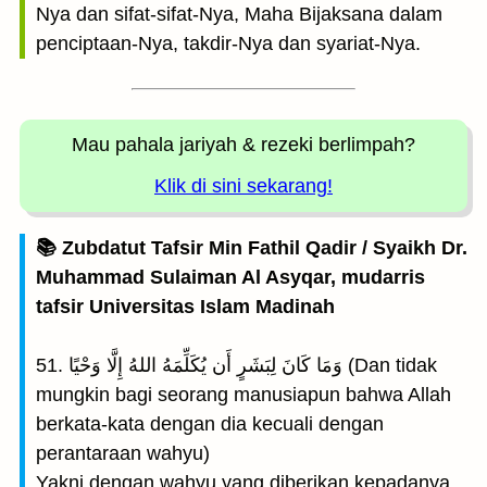
Nya dan sifat-sifat-Nya, Maha Bijaksana dalam
penciptaan-Nya, takdir-Nya dan syariat-Nya.
Mau pahala jariyah
& rezeki berlimpah?
Klik di sini sekarang!
📚 Zubdatut Tafsir Min Fathil Qadir / Syaikh Dr.
Muhammad Sulaiman Al Asyqar, mudarris
tafsir Universitas Islam Madinah
51. وَمَا كَانَ لِبَشَرٍ أَن يُكَلِّمَهُ اللهُ إِلَّا وَحْيًا (Dan tidak
mungkin bagi seorang manusiapun bahwa Allah
berkata-kata dengan dia kecuali dengan
perantaraan wahyu)
Yakni dengan wahyu yang diberikan kepadanya