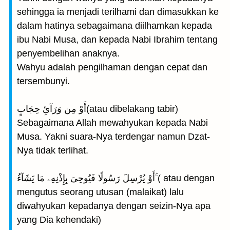
sehingga ia menjadi terilhami dan dimasukkan ke
dalam hatinya sebagaimana diilhamkan kepada
ibu Nabi Musa, dan kepada Nabi Ibrahim tentang
penyembelihan anaknya.
Wahyu adalah pengilhaman dengan cepat dan
tersembunyi.
أَوْ مِن وَرَآئِ حِجَابٍ(atau dibelakang tabir)
Sebagaimana Allah mewahyukan kepada Nabi
Musa. Yakni suara-Nya terdengar namun Dzat-
Nya tidak terlihat.
أَوْ يُرْسِلَ رَسُولًا فَيُوحِىَ بِإِذْنِهِۦ مَا يَشَآءُ ۚ( atau dengan
mengutus seorang utusan (malaikat) lalu
diwahyukan kepadanya dengan seizin-Nya apa
yang Dia kehendaki)