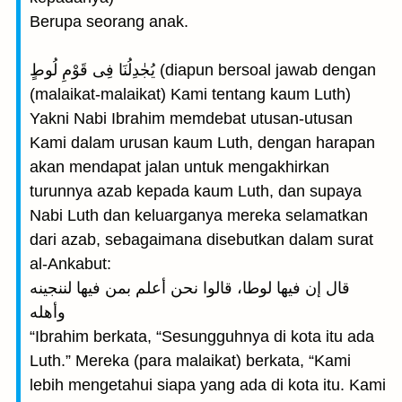
Berupa seorang anak.
يُجٰدِلُنَا فِى قَوْمِ لُوطٍ (diapun bersoal jawab dengan
(malaikat-malaikat) Kami tentang kaum Luth)
Yakni Nabi Ibrahim memdebat utusan-utusan
Kami dalam urusan kaum Luth, dengan harapan
akan mendapat jalan untuk mengakhirkan
turunnya azab kepada kaum Luth, dan supaya
Nabi Luth dan keluarganya mereka selamatkan
dari azab, sebagaimana disebutkan dalam surat
al-Ankabut:
قال إن فيها لوطا، قالوا نحن أعلم بمن فيها لننجينه
وأهله
“Ibrahim berkata, “Sesungguhnya di kota itu ada
Luth.” Mereka (para malaikat) berkata, “Kami
lebih mengetahui siapa yang ada di kota itu. Kami