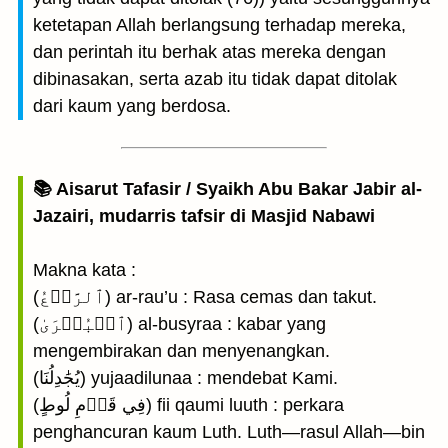
ketetapan Allah berlangsung terhadap mereka,
dan perintah itu berhak atas mereka dengan
dibinasakan, serta azab itu tidak dapat ditolak
dari kaum yang berdosa.
📚 Aisarut Tafasir / Syaikh Abu Bakar Jabir al-
Jazairi, mudarris tafsir di Masjid Nabawi
Makna kata :
(ٱلرَّوۡعُ) ar-rau’u : Rasa cemas dan takut.
(ٱلۡبُشۡرَىٰ) al-busyraa : kabar yang
mengembirakan dan menyenangkan.
(يُجَٰدِلُنَا) yujaadilunaa : mendebat Kami.
(فِي قَوۡمِ لُوطٍ) fii qaumi luuth : perkara
penghancuran kaum Luth. Luth—rasul Allah—bin