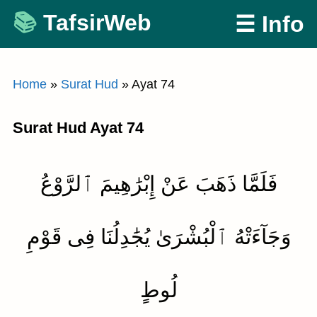
Skip
TafsirWeb
☰ Info
to
content
Home
»
Surat Hud
»
Ayat 74
Surat Hud Ayat 74
فَلَمَّا ذَهَبَ عَنْ إِبْرَٰهِيمَ ٱلرَّوْعُ
وَجَآءَتْهُ ٱلْبُشْرَىٰ يُجَٰدِلُنَا فِى قَوْمِ
لُوطٍ