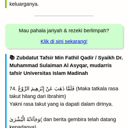
keluarganya.
Mau pahala jariyah
& rezeki berlimpah?
Klik di sini sekarang!
📚 Zubdatut Tafsir Min Fathil Qadir / Syaikh Dr.
Muhammad Sulaiman Al Asyqar, mudarris
tafsir Universitas Islam Madinah
74. فَلَمَّا ذَهَبَ عَنْ إِبْرٰهِيمَ الرَّوْعُ (Maka tatkala rasa
takut hilang dari Ibrahim)
Yakni rasa takut yang ia dapati dalam dirinya.
وَجَآءَتْهُ الْبُشْرَىٰ( dan berita gembira telah datang
kepadanya)