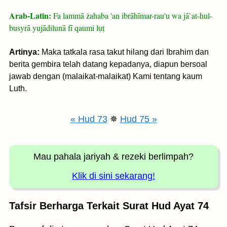
Arab-Latin:
Fa lammā żahaba 'an ibrāhīmar-rau'u wa jā`at-hul-
busyrā yujādilunā fī qaumi lụṭ
Artinya:
Maka tatkala rasa takut hilang dari Ibrahim dan
berita gembira telah datang kepadanya, diapun bersoal
jawab dengan (malaikat-malaikat) Kami tentang kaum
Luth.
« Hud 73
✵
Hud 75 »
Mau pahala jariyah
& rezeki berlimpah?
Klik di sini sekarang!
Tafsir Berharga Terkait Surat Hud Ayat 74