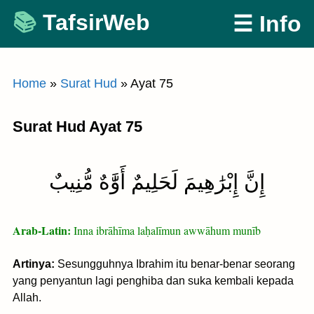
Skip
TafsirWeb
☰ Info
to
content
Home
»
Surat Hud
»
Ayat 75
Surat Hud Ayat 75
إِنَّ إِبْرَٰهِيمَ لَحَلِيمٌ أَوَّٰهٌ مُّنِيبٌ
Arab-Latin:
Inna ibrāhīma laḥalīmun awwāhum munīb
Artinya:
Sesungguhnya Ibrahim itu benar-benar seorang
yang penyantun lagi penghiba dan suka kembali kepada
Allah.