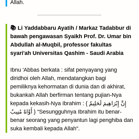
Allah.
📚 Li Yaddabbaru Ayatih / Markaz Tadabbur di
bawah pengawasan Syaikh Prof. Dr. Umar bin
Abdullah al-Muqbil, professor fakultas
syari'ah Universitas Qashim - Saudi Arabia
Ibnu 'Abbas berkata : sifat penyayang yang
diridhoi oleh Allah, mendatangkan bagi
pemiliknya kehormatan di dunia dan di akhirat,
bukankah Allah berfirman tentang pujian-Nya
kepada kekasih-Nya Ibrahim : { إِنَّ إِبْرَاهِيمَ لَحَلِيمٌ
أَوَّاهٌ مُنِيبٌ } "Sesungguhnya Ibrahim itu benar-
benar seorang yang penyantun lagi penghiba dan
suka kembali kepada Allah".