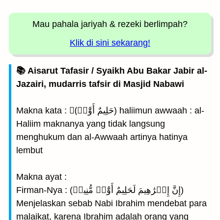
Mau pahala jariyah
& rezeki berlimpah?
Klik di sini sekarang!
📚 Aisarut Tafasir / Syaikh Abu Bakar Jabir al-
Jazairi, mudarris tafsir di Masjid Nabawi
Makna kata : (َحَلِيمٌ أَوَّٰهٞ) haliimun awwaah : al-
Haliim maknanya yang tidak langsung
menghukum dan al-Awwaah artinya hatinya
lembut
Makna ayat :
Firman-Nya : (إِنَّ إِبۡرَٰهِيمَ لَحَلِيمٌ أَوَّٰهٞ مُّنِيبٞ)
Menjelaskan sebab Nabi Ibrahim mendebat para
malaikat, karena Ibrahim adalah orang yang