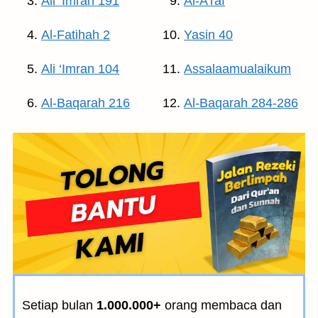
Ali ‘Imran 191
Al-A’raf
Al-Fatihah 2
Yasin 40
Ali ‘Imran 104
Assalaamualaikum
Al-Baqarah 216
Al-Baqarah 284-286
Setiap bulan
1.000.000+
orang membaca dan