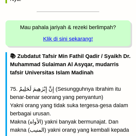
Mau pahala jariyah
& rezeki berlimpah?
Klik di sini sekarang!
📚 Zubdatut Tafsir Min Fathil Qadir / Syaikh Dr.
Muhammad Sulaiman Al Asyqar, mudarris
tafsir Universitas Islam Madinah
75. إِنَّ إِبْرٰهِيمَ لَحَلِيمٌ (Sesungguhnya Ibrahim itu
benar-benar seorang yang penyantun)
Yakni orang yang tidak suka tergesa-gesa dalam
berbagai urusan.
Makna (الأواه) yakni banyak bermunajat. Dan
makna (المنيب) yakni orang yang kembali kepada