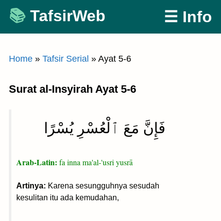
Skip
TafsirWeb
☰ Info
to
content
Home
»
Tafsir Serial
»
Ayat 5-6
Surat al-Insyirah Ayat 5-6
فَإِنَّ مَعَ ٱلْعُسْرِ يُسْرًا
Arab-Latin:
fa inna ma'al-'usri yusrā
Artinya:
Karena sesungguhnya sesudah
kesulitan itu ada kemudahan,