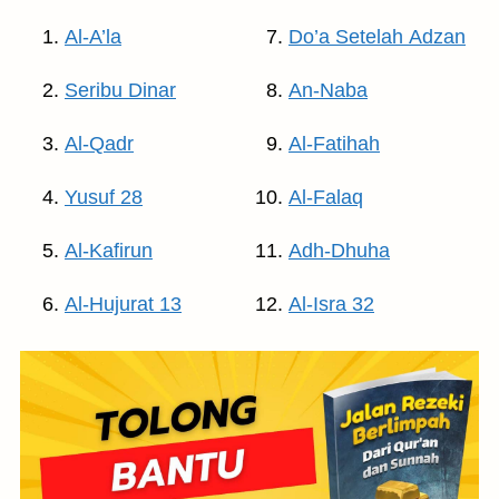
Al-A’la
Do’a Setelah Adzan
Seribu Dinar
An-Naba
Al-Qadr
Al-Fatihah
Yusuf 28
Al-Falaq
Al-Kafirun
Adh-Dhuha
Al-Hujurat 13
Al-Isra 32