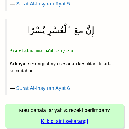
—
Surat Al-Insyirah Ayat 5
إِنَّ مَعَ ٱلْعُسْرِ يُسْرًا
Arab-Latin:
inna ma'al-'usri yusrā
Artinya:
sesungguhnya sesudah kesulitan itu ada
kemudahan.
—
Surat Al-Insyirah Ayat 6
Mau pahala jariyah
& rezeki berlimpah?
Klik di sini sekarang!