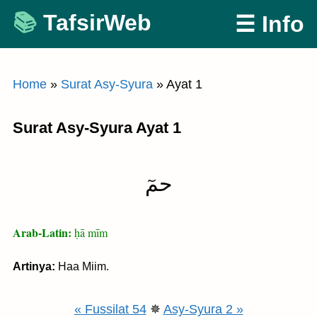
Skip
TafsirWeb
☰ Info
to
content
Home
»
Surat Asy-Syura
»
Ayat 1
Surat Asy-Syura Ayat 1
حمٓ
Arab-Latin:
ḥā mīm
Artinya:
Haa Miim.
« Fussilat 54
✵
Asy-Syura 2 »