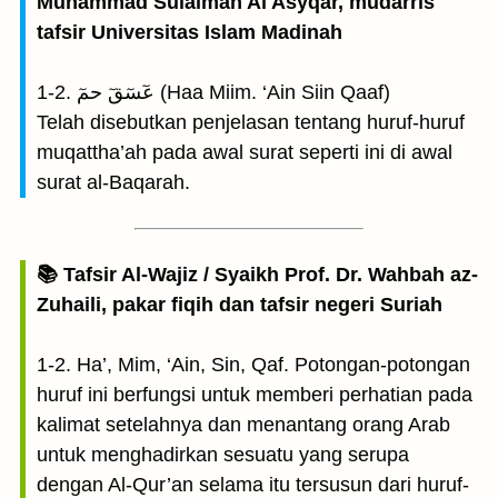
Muhammad Sulaiman Al Asyqar, mudarris
tafsir Universitas Islam Madinah
1-2. عٓسٓقٓ حمٓ (Haa Miim. ‘Ain Siin Qaaf)
Telah disebutkan penjelasan tentang huruf-huruf
muqattha’ah pada awal surat seperti ini di awal
surat al-Baqarah.
📚 Tafsir Al-Wajiz / Syaikh Prof. Dr. Wahbah az-
Zuhaili, pakar fiqih dan tafsir negeri Suriah
1-2. Ha’, Mim, ‘Ain, Sin, Qaf. Potongan-potongan
huruf ini berfungsi untuk memberi perhatian pada
kalimat setelahnya dan menantang orang Arab
untuk menghadirkan sesuatu yang serupa
dengan Al-Qur’an selama itu tersusun dari huruf-