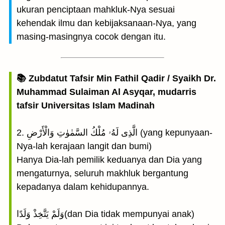
ukuran penciptaan mahkluk-Nya sesuai
kehendak ilmu dan kebijaksanaan-Nya, yang
masing-masingnya cocok dengan itu.
📚 Zubdatut Tafsir Min Fathil Qadir / Syaikh Dr.
Muhammad Sulaiman Al Asyqar, mudarris
tafsir Universitas Islam Madinah
2. الَّذِى لَهُۥ مُلْكُ السَّمٰوٰتِ وَالْأَرْضِ (yang kepunyaan-
Nya-lah kerajaan langit dan bumi)
Hanya Dia-lah pemilik keduanya dan Dia yang
mengaturnya, seluruh makhluk bergantung
kepadanya dalam kehidupannya.
وَلَمْ يَتَّخِذْ وَلَدًا(dan Dia tidak mempunyai anak)