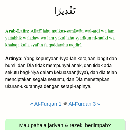
تَقْدِيرًا
Arab-Latin:
Allażī lahụ mulkus-samāwāti wal-arḍi wa lam
yattakhiż waladaw wa lam yakul lahụ syarīkun fil-mulki wa
khalaqa kulla syai`in fa qaddarahụ taqdīrā
Artinya:
Yang kepunyaan-Nya-lah kerajaan langit dan
bumi, dan Dia tidak mempunyai anak, dan tidak ada
sekutu bagi-Nya dalam kekuasaan(Nya), dan dia telah
menciptakan segala sesuatu, dan Dia menetapkan
ukuran-ukurannya dengan serapi-rapinya.
« Al-Furqan 1
✵
Al-Furqan 3 »
Mau pahala jariyah
& rezeki berlimpah?