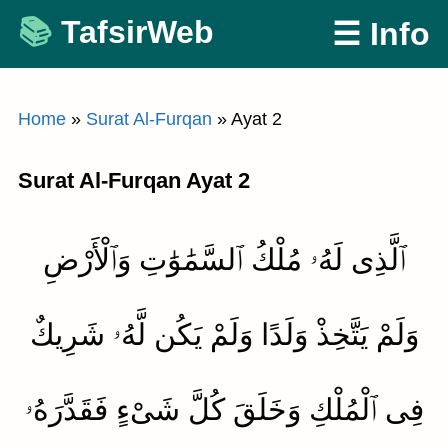
Skip
TafsirWeb
☰ Info
to
content
Home
»
Surat Al-Furqan
»
Ayat 2
Surat Al-Furqan Ayat 2
ٱلَّذِى لَهُۥ مُلْكُ ٱلسَّمَٰوَٰتِ وَٱلْأَرْضِ
وَلَمْ يَتَّخِذْ وَلَدًا وَلَمْ يَكُن لَّهُۥ شَرِيكٌ
فِى ٱلْمُلْكِ وَخَلَقَ كُلَّ شَىْءٍ فَقَدَّرَهُۥ