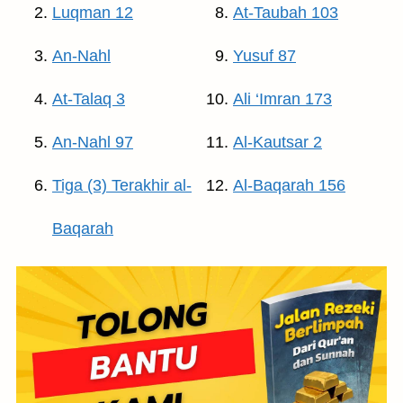
Luqman 12
At-Taubah 103
An-Nahl
Yusuf 87
At-Talaq 3
Ali ‘Imran 173
An-Nahl 97
Al-Kautsar 2
Tiga (3) Terakhir al-
Al-Baqarah 156
Baqarah