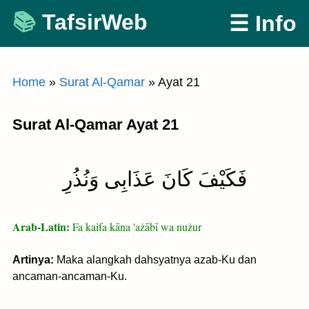
Skip
TafsirWeb
☰ Info
to
content
Home
»
Surat Al-Qamar
»
Ayat 21
Surat Al-Qamar Ayat 21
فَكَيْفَ كَانَ عَذَابِى وَنُذُرِ
Arab-Latin:
Fa kaifa kāna 'ażābī wa nużur
Artinya:
Maka alangkah dahsyatnya azab-Ku dan
ancaman-ancaman-Ku.