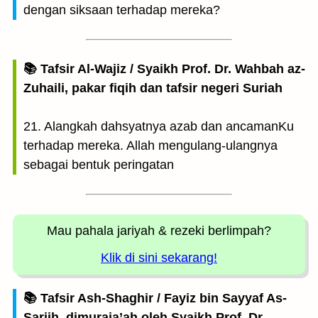
dengan siksaan terhadap mereka?
📚 Tafsir Al-Wajiz / Syaikh Prof. Dr. Wahbah az-
Zuhaili, pakar fiqih dan tafsir negeri Suriah
21. Alangkah dahsyatnya azab dan ancamanKu
terhadap mereka. Allah mengulang-ulangnya
sebagai bentuk peringatan
Mau pahala jariyah
& rezeki berlimpah?
Klik di sini sekarang!
📚 Tafsir Ash-Shaghir / Fayiz bin Sayyaf As-
Sariih, dimuraja’ah oleh Syaikh Prof. Dr.