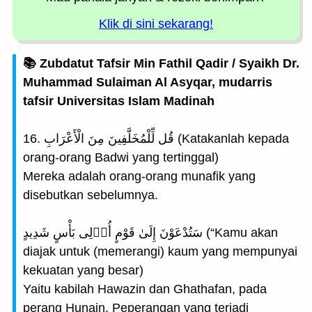
Klik di sini sekarang!
📚 Zubdatut Tafsir Min Fathil Qadir / Syaikh Dr.
Muhammad Sulaiman Al Asyqar, mudarris
tafsir Universitas Islam Madinah
16. قُل لِّلْمُخَلَّفِينَ مِنَ الْأَعْرَابِ (Katakanlah kepada
orang-orang Badwi yang tertinggal)
Mereka adalah orang-orang munafik yang
disebutkan sebelumnya.
سَتُدْعَوْنَ إِلَىٰ قَوْمٍ أُو۟لِى بَأْسٍ شَدِيدٍ (“Kamu akan
diajak untuk (memerangi) kaum yang mempunyai
kekuatan yang besar)
Yaitu kabilah Hawazin dan Ghathafan, pada
perang Hunain. Peperangan yang terjadi