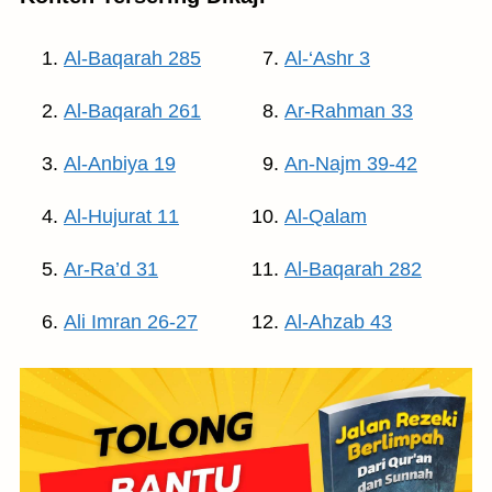
Al-Baqarah 285
Al-‘Ashr 3
Al-Baqarah 261
Ar-Rahman 33
Al-Anbiya 19
An-Najm 39-42
Al-Hujurat 11
Al-Qalam
Ar-Ra’d 31
Al-Baqarah 282
Ali Imran 26-27
Al-Ahzab 43