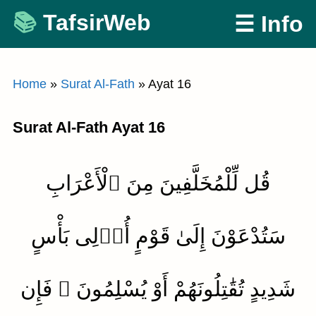
Skip
TafsirWeb
☰ Info
to
content
Home
»
Surat Al-Fath
»
Ayat 16
Surat Al-Fath Ayat 16
قُل لِّلْمُخَلَّفِينَ مِنَ ٱلْأَعْرَابِ
سَتُدْعَوْنَ إِلَىٰ قَوْمٍ أُو۟لِى بَأْسٍ
شَدِيدٍ تُقَٰتِلُونَهُمْ أَوْ يُسْلِمُونَ ۖ فَإِن