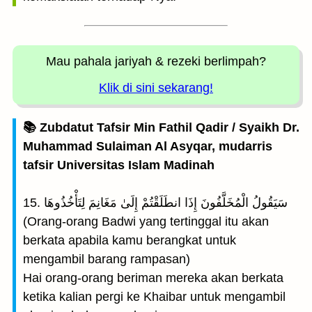
Mau pahala jariyah
& rezeki berlimpah?
Klik di sini sekarang!
📚 Zubdatut Tafsir Min Fathil Qadir / Syaikh Dr.
Muhammad Sulaiman Al Asyqar, mudarris
tafsir Universitas Islam Madinah
15. سَيَقُولُ الْمُخَلَّفُونَ إِذَا انطَلَقْتُمْ إِلَىٰ مَغَانِمَ لِتَأْخُذُوهَا
(Orang-orang Badwi yang tertinggal itu akan
berkata apabila kamu berangkat untuk
mengambil barang rampasan)
Hai orang-orang beriman mereka akan berkata
ketika kalian pergi ke Khaibar untuk mengambil