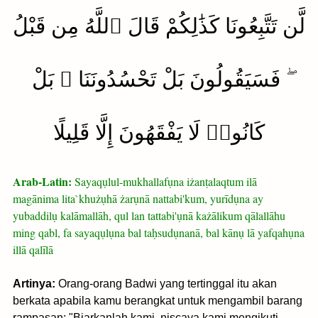
لَّن تَتَّبِعُونَا كَذَٰلِكُمْ قَالَ ٱللَّهُ مِن قَبْلُ
ۖ فَسَيَقُولُونَ بَلْ تَحْسُدُونَنَا ۚ بَلْ
كَانُوا۟ لَا يَفْقَهُونَ إِلَّا قَلِيلًا
Arab-Latin:
Sayaqụlul-mukhallafụna iżanṭalaqtum ilā
magānima lita`khużụhā żarụnā nattabi'kum, yurīdụna ay
yubaddilụ kalāmallāh, qul lan tattabi'ụnā każālikum qālallāhu
ming qabl, fa sayaqụlụna bal taḥsudụnanā, bal kānụ lā yafqahụna
illā qalīlā
Artinya:
Orang-orang Badwi yang tertinggal itu akan
berkata apabila kamu berangkat untuk mengambil barang
rampasan: "Biarkanlah kami, niscaya kami mengikuti