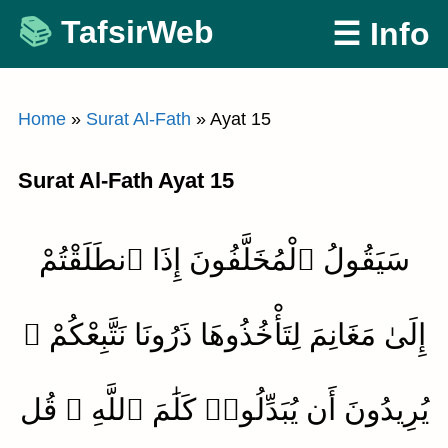
Skip
TafsirWeb
☰ Info
to
content
Home
»
Surat Al-Fath
»
Ayat 15
Surat Al-Fath Ayat 15
سَيَقُولُ ٱلْمُخَلَّفُونَ إِذَا ٱنطَلَقْتُمْ
إِلَىٰ مَغَانِمَ لِتَأْخُذُوهَا ذَرُونَا نَتَّبِعْكُمْ ۖ
يُرِيدُونَ أَن يُبَدِّلُوا۟ كَلَٰمَ ٱللَّهِ ۚ قُل