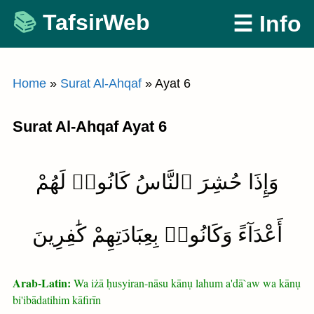
Skip
TafsirWeb
☰ Info
to
content
Home
»
Surat Al-Ahqaf
»
Ayat 6
Surat Al-Ahqaf Ayat 6
وَإِذَا حُشِرَ ٱلنَّاسُ كَانُوا۟ لَهُمْ
أَعْدَآءً وَكَانُوا۟ بِعِبَادَتِهِمْ كَٰفِرِينَ
Arab-Latin:
Wa iżā ḥusyiran-nāsu kānụ lahum a'dā`aw wa kānụ
bi'ibādatihim kāfirīn