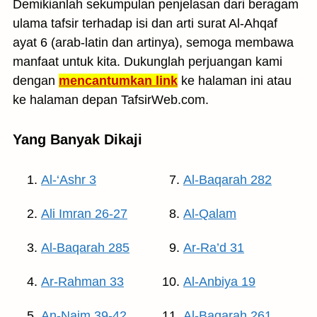
Demikianlah sekumpulan penjelasan dari beragam
ulama tafsir terhadap isi dan arti surat Al-Ahqaf
ayat 6 (arab-latin dan artinya), semoga membawa
manfaat untuk kita. Dukunglah perjuangan kami
dengan
mencantumkan link
ke halaman ini atau
ke halaman depan TafsirWeb.com.
Yang Banyak Dikaji
Al-‘Ashr 3
Al-Baqarah 282
Ali Imran 26-27
Al-Qalam
Al-Baqarah 285
Ar-Ra’d 31
Ar-Rahman 33
Al-Anbiya 19
An-Najm 39-42
Al-Baqarah 261