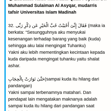
Muhammad Sulaiman Al Asyqar, mudarris
tafsir Universitas Islam Madinah
32. فَقَالَ إِنِّىٓ أَحْبَبْتُ حُبَّ الْخَيْرِ عَن ذِكْرِ رَبِّى (maka ia
berkata: “Sesungguhnya aku menyukai
kesenangan terhadap barang yang baik (kuda)
sehingga aku lalai mengingat Tuhanku)
Yakni aku lebih mementingkan kecintaan kepada
kuda daripada mengingat tuhanku yaitu shalat
ashar.
حَتَّىٰ تَوَارَتْ بِالْحِجَابِ(sampai kuda itu hilang dari
pandangan)
Yakni sampai terbenamnya matahari. Dan
pendapat lain mengatakan maknanya adalah
sampai kuda itu hilang dari pandangan saat