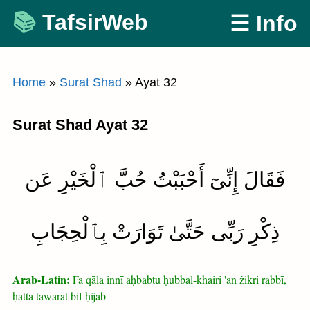
Skip
TafsirWeb
☰ Info
to
content
Home
»
Surat Shad
»
Ayat 32
Surat Shad Ayat 32
فَقَالَ إِنِّىٓ أَحْبَبْتُ حُبَّ ٱلْخَيْرِ عَن
ذِكْرِ رَبِّى حَتَّىٰ تَوَارَتْ بِٱلْحِجَابِ
Arab-Latin:
Fa qāla innī aḥbabtu ḥubbal-khairi 'an żikri rabbī,
ḥattā tawārat bil-ḥijāb