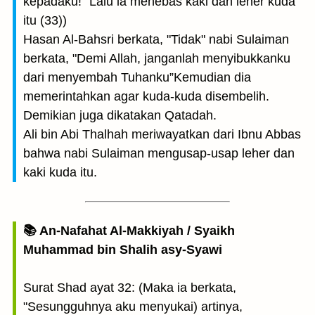
kepadaku!" Lalu ia menebas kaki dan leher kuda
itu (33))
Hasan Al-Bahsri berkata, "Tidak" nabi Sulaiman
berkata, "Demi Allah, janganlah menyibukkanku
dari menyembah Tuhanku”Kemudian dia
memerintahkan agar kuda-kuda disembelih.
Demikian juga dikatakan Qatadah.
Ali bin Abi Thalhah meriwayatkan dari Ibnu Abbas
bahwa nabi Sulaiman mengusap-usap leher dan
kaki kuda itu.
📚 An-Nafahat Al-Makkiyah / Syaikh
Muhammad bin Shalih asy-Syawi
Surat Shad ayat 32: (Maka ia berkata,
"Sesungguhnya aku menyukai) artinya,