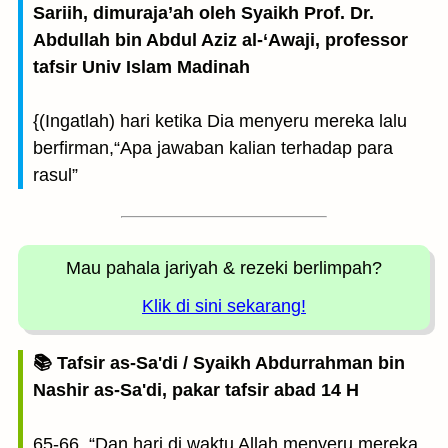
Sariih, dimuraja’ah oleh Syaikh Prof. Dr.
Abdullah bin Abdul Aziz al-‘Awaji, professor
tafsir Univ Islam Madinah
{(Ingatlah) hari ketika Dia menyeru mereka lalu
berfirman,“Apa jawaban kalian terhadap para
rasul”
Mau pahala jariyah
& rezeki berlimpah?
Klik di sini sekarang!
📚 Tafsir as-Sa'di / Syaikh Abdurrahman bin
Nashir as-Sa'di, pakar tafsir abad 14 H
65-66. “Dan hari di waktu Allah menyeru mereka,