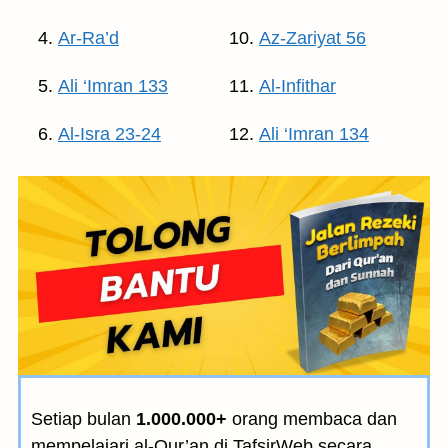
Ar-Ra’d
Az-Zariyat 56
Ali ‘Imran 133
Al-Infithar
Al-Isra 23-24
Ali ‘Imran 134
Setiap bulan
1.000.000+
orang membaca dan
mempelajari al-Qur’an di TafsirWeb secara