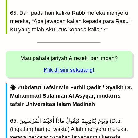
65. Dan pada hari ketika Rabb mereka menyeru
mereka, “Apa jawaban kalian kepada para Rasul-
Ku yang telah Aku utus kepada kalian?”
Mau pahala jariyah
& rezeki berlimpah?
Klik di sini sekarang!
📚 Zubdatut Tafsir Min Fathil Qadir / Syaikh Dr.
Muhammad Sulaiman Al Asyqar, mudarris
tafsir Universitas Islam Madinah
65. وَيَوْمَ يُنَادِيهِمْ فَيَقُولُ مَاذَآ أَجَبْتُمُ الْمُرْسَلِينَ (Dan
(ingatlah) hari (di waktu) Allah menyeru mereka,
seraya berkata: “Apakah jawabanmu kepada