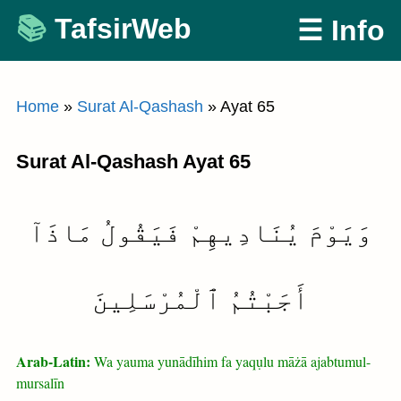
Skip
TafsirWeb
☰ Info
to
content
Home
»
Surat Al-Qashash
»
Ayat 65
Surat Al-Qashash Ayat 65
وَيَوْمَ يُنَادِيهِمْ فَيَقُولُ مَاذَآ
أَجَبْتُمُ ٱلْمُرْسَلِينَ
Arab-Latin:
Wa yauma yunādīhim fa yaqụlu māżā ajabtumul-
mursalīn