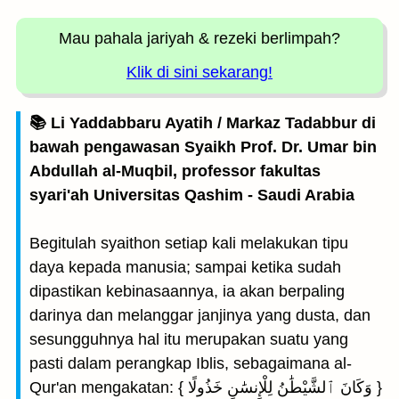
Mau pahala jariyah
& rezeki berlimpah?
Klik di sini sekarang!
📚 Li Yaddabbaru Ayatih / Markaz Tadabbur di
bawah pengawasan Syaikh Prof. Dr. Umar bin
Abdullah al-Muqbil, professor fakultas
syari'ah Universitas Qashim - Saudi Arabia
Begitulah syaithon setiap kali melakukan tipu
daya kepada manusia; sampai ketika sudah
dipastikan kebinasaannya, ia akan berpaling
darinya dan melanggar janjinya yang dusta, dan
sesungguhnya hal itu merupakan suatu yang
pasti dalam perangkap Iblis, sebagaimana al-
Qur'an mengakatan: { وَكَانَ ٱلشَّيْطَٰنُ لِلْإِنسَٰنِ خَذُولًا }