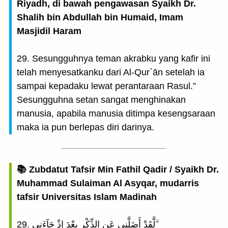
Riyadh, di bawah pengawasan Syaikh Dr.
Shalih bin Abdullah bin Humaid, Imam
Masjidil Haram
29. Sesungguhnya teman akrabku yang kafir ini
telah menyesatkanku dari Al-Qur`ān setelah ia
sampai kepadaku lewat perantaraan Rasul.”
Sesungguhna setan sangat menghinakan
manusia, apabila manusia ditimpa kesengsaraan
maka ia pun berlepas diri darinya.
📚 Zubdatut Tafsir Min Fathil Qadir / Syaikh Dr.
Muhammad Sulaiman Al Asyqar, mudarris
tafsir Universitas Islam Madinah
29. لَّقَدْ أَضَلَّنِى عَنِ الذِّكْرِ بعْدَ إِذْ جَآءَنِى ۗ