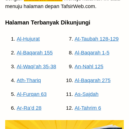
menuju halaman depan TafsirWeb.com.
Halaman Terbanyak Dikunjungi
Al-Hujurat
At-Taubah 128-129
Al-Baqarah 155
Al-Baqarah 1-5
Al-Waqi’ah 35-38
An-Nahl 125
Ath-Thariq
Al-Baqarah 275
Al-Furqan 63
As-Sajdah
Ar-Ra’d 28
At-Tahrim 6