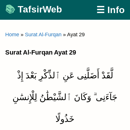
Skip
TafsirWeb
☰ Info
to
content
Home
»
Surat Al-Furqan
»
Ayat 29
Surat Al-Furqan Ayat 29
لَّقَدْ أَضَلَّنِى عَنِ ٱلذِّكْرِ بَعْدَ إِذْ
جَآءَنِى ۗ وَكَانَ ٱلشَّيْطَٰنُ لِلْإِنسَٰنِ
خَذُولًا