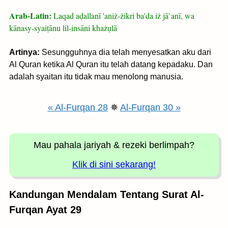
Arab-Latin:
Laqad aḍallanī 'aniż-żikri ba'da iż jā`anī, wa
kānasy-syaiṭānu lil-insāni khażụlā
Artinya:
Sesungguhnya dia telah menyesatkan aku dari
Al Quran ketika Al Quran itu telah datang kepadaku. Dan
adalah syaitan itu tidak mau menolong manusia.
« Al-Furqan 28
✵
Al-Furqan 30 »
Mau pahala jariyah
& rezeki berlimpah?
Klik di sini sekarang!
Kandungan Mendalam Tentang Surat Al-
Furqan Ayat 29