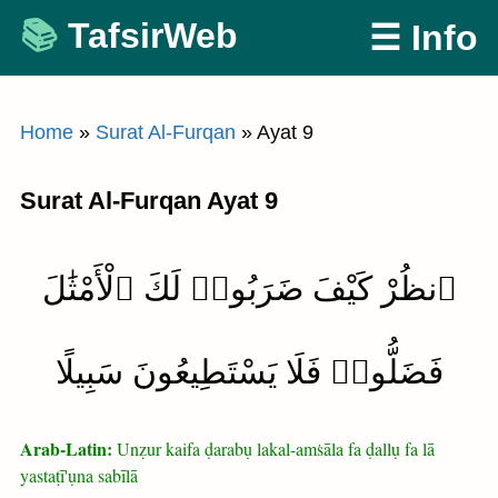
Skip
TafsirWeb
☰ Info
to
content
Home
»
Surat Al-Furqan
»
Ayat 9
Surat Al-Furqan Ayat 9
ٱنظُرْ كَيْفَ ضَرَبُوا۟ لَكَ ٱلْأَمْثَٰلَ
فَضَلُّوا۟ فَلَا يَسْتَطِيعُونَ سَبِيلًا
Arab-Latin:
Unẓur kaifa ḍarabụ lakal-amṡāla fa ḍallụ fa lā
yastaṭī'ụna sabīlā