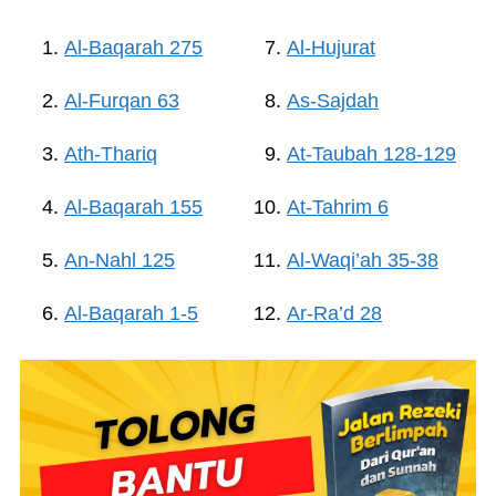
Al-Baqarah 275
Al-Hujurat
Al-Furqan 63
As-Sajdah
Ath-Thariq
At-Taubah 128-129
Al-Baqarah 155
At-Tahrim 6
An-Nahl 125
Al-Waqi’ah 35-38
Al-Baqarah 1-5
Ar-Ra’d 28