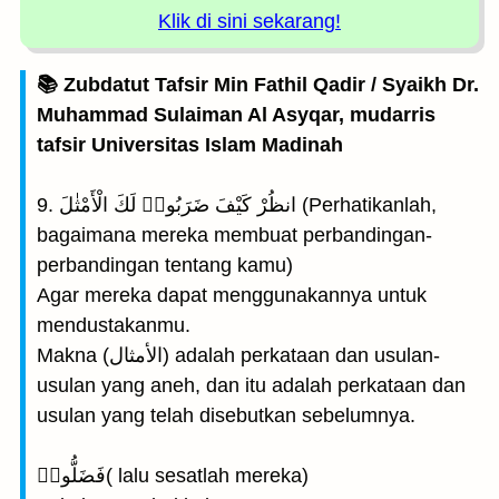
Klik di sini sekarang!
📚 Zubdatut Tafsir Min Fathil Qadir / Syaikh Dr.
Muhammad Sulaiman Al Asyqar, mudarris
tafsir Universitas Islam Madinah
9. انظُرْ كَيْفَ ضَرَبُوا۟ لَكَ الْأَمْثٰلَ (Perhatikanlah,
bagaimana mereka membuat perbandingan-
perbandingan tentang kamu)
Agar mereka dapat menggunakannya untuk
mendustakanmu.
Makna (الأمثال) adalah perkataan dan usulan-
usulan yang aneh, dan itu adalah perkataan dan
usulan yang telah disebutkan sebelumnya.
فَضَلُّوا۟( lalu sesatlah mereka)