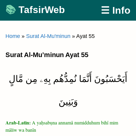
Skip
TafsirWeb
☰ Info
to
content
Home
»
Surat Al-Mu'minun
»
Ayat 55
Surat Al-Mu’minun Ayat 55
أَيَحْسَبُونَ أَنَّمَا نُمِدُّهُم بِهِۦ مِن مَّالٍ
وَبَنِينَ
Arab-Latin:
A yaḥsabụna annamā numidduhum bihī mim
māliw wa banīn