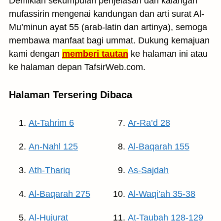
Demikian sekumpulan penjelasan dari kalangan
mufassirin mengenai kandungan dan arti surat Al-
Mu’minun ayat 55 (arab-latin dan artinya), semoga
membawa manfaat bagi ummat. Dukung kemajuan
kami dengan
memberi tautan
ke halaman ini atau
ke halaman depan TafsirWeb.com.
Halaman Tersering Dibaca
At-Tahrim 6
Ar-Ra’d 28
An-Nahl 125
Al-Baqarah 155
Ath-Thariq
As-Sajdah
Al-Baqarah 275
Al-Waqi’ah 35-38
Al-Hujurat
At-Taubah 128-129