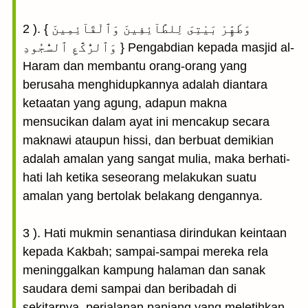
2 ). { وَطَهِّرْ بَيْتِىَ لِلطَّآئِفِينَ وَٱلْقَآئِمِينَ
وَٱلرُّكَّعِ ٱلسُّجُودِ } Pengabdian kepada masjid al-
Haram dan membantu orang-orang yang
berusaha menghidupkannya adalah diantara
ketaatan yang agung, adapun makna
mensucikan dalam ayat ini mencakup secara
maknawi ataupun hissi, dan berbuat demikian
adalah amalan yang sangat mulia, maka berhati-
hati lah ketika seseorang melakukan suatu
amalan yang bertolak belakang dengannya.
3 ). Hati mukmin senantiasa dirindukan keintaan
kepada Kakbah; sampai-sampai mereka rela
meninggalkan kampung halaman dan sanak
saudara demi sampai dan beribadah di
sekitarnya, perjalanan panjang yang meletihkan