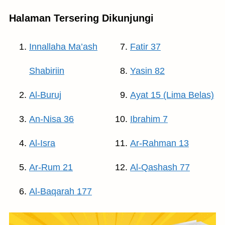
Halaman Tersering Dikunjungi
Innallaha Ma’ash
Fatir 37
Shabiriin
Yasin 82
Al-Buruj
Ayat 15 (Lima Belas)
An-Nisa 36
Ibrahim 7
Al-Isra
Ar-Rahman 13
Ar-Rum 21
Al-Qashash 77
Al-Baqarah 177