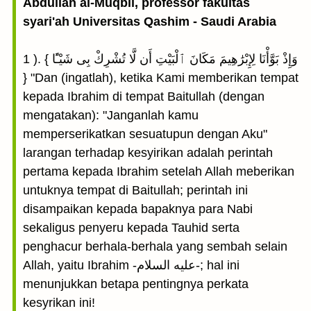
Abdullah al-Muqbil, professor fakultas
syari'ah Universitas Qashim - Saudi Arabia
1 ). { وَإِذْ بَوَّأْنَا لِإِبْرَٰهِيمَ مَكَانَ ٱلْبَيْتِ أَن لَّا تُشْرِكْ بِى شَيْـًٔا
} "Dan (ingatlah), ketika Kami memberikan tempat
kepada Ibrahim di tempat Baitullah (dengan
mengatakan): "Janganlah kamu
memperserikatkan sesuatupun dengan Aku"
larangan terhadap kesyirikan adalah perintah
pertama kepada Ibrahim setelah Allah meberikan
untuknya tempat di Baitullah; perintah ini
disampaikan kepada bapaknya para Nabi
sekaligus penyeru kepada Tauhid serta
penghacur berhala-berhala yang sembah selain
Allah, yaitu Ibrahim -عليه السلام-; hal ini
menunjukkan betapa pentingnya perkata
kesyrikan ini!