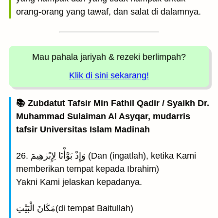
orang-orang yang tawaf, dan salat di dalamnya.
Mau pahala jariyah
& rezeki berlimpah?
Klik di sini sekarang!
📚 Zubdatut Tafsir Min Fathil Qadir / Syaikh Dr.
Muhammad Sulaiman Al Asyqar, mudarris
tafsir Universitas Islam Madinah
26. وَإِذْ بَوَّأْنَا لِإِبْرٰهِيمَ (Dan (ingatlah), ketika Kami
memberikan tempat kepada Ibrahim)
Yakni Kami jelaskan kepadanya.
مَكَانَ الْبَيْتِ(di tempat Baitullah)