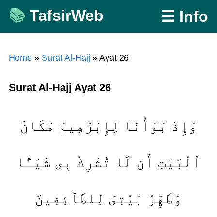
Skip
TafsirWeb
☰ Info
to
content
Home
»
Surat Al-Hajj
»
Ayat 26
Surat Al-Hajj Ayat 26
وَإِذْ بَوَّأْنَا لِإِبْرَٰهِيمَ مَكَانَ
ٱلْبَيْتِ أَن لَّا تُشْرِكْ بِى شَيْـًٔا
وَطَهِّرْ بَيْتِىَ لِلطَّآئِفِينَ