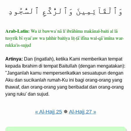
وَٱلْقَآئِمِينَ وَٱلرُّكَّعِ ٱلسُّجُودِ
Arab-Latin:
Wa iż bawwa`nā li`ibrāhīma makānal-baiti al lā
tusyrik bī syai`aw wa ṭahhir baitiya liṭ-ṭā`ifīna wal-qā`imīna war-
rukka'is-sujụd
Artinya:
Dan (ingatlah), ketika Kami memberikan tempat
kepada Ibrahim di tempat Baitullah (dengan mengatakan):
"Janganlah kamu memperserikatkan sesuatupun dengan
Aku dan sucikanlah rumah-Ku ini bagi orang-orang yang
thawaf, dan orang-orang yang beribadat dan orang-orang
yang ruku' dan sujud.
« Al-Hajj 25
✵
Al-Hajj 27 »