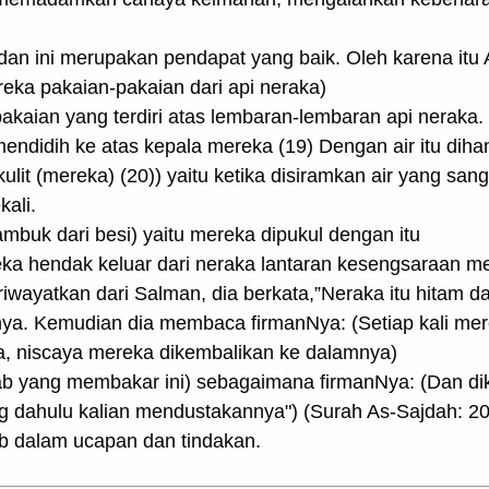
r, dan ini merupakan pendapat yang baik. Oleh karena itu
reka pakaian-pakaian dari api neraka)
pakaian yang terdiri atas lembaran-lembaran api neraka.
mendidih ke atas kepala mereka (19) Dengan air itu dih
ulit (mereka) (20)) yaitu ketika disiramkan air yang sa
kali.
buk dari besi) yaitu mereka dipukul dengan itu
reka hendak keluar dari neraka lantaran kesengsaraan 
iwayatkan dari Salman, dia berkata,”Neraka itu hitam da
anya. Kemudian dia membaca firmanNya: (Setiap kali mer
, niscaya mereka dikembalikan ke dalamnya)
ab yang membakar ini) sebagaimana firmanNya: (Dan d
g dahulu kalian mendustakannya") (Surah As-Sajdah: 
b dalam ucapan dan tindakan.