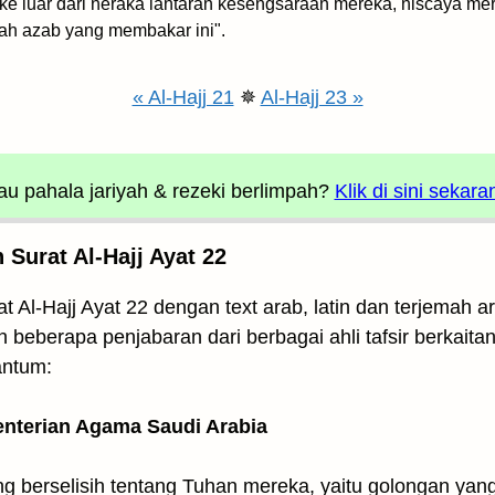
ke luar dari neraka lantaran kesengsaraan mereka, niscaya me
ah azab yang membakar ini".
« Al-Hajj 21
✵
Al-Hajj 23 »
u pahala jariyah
& rezeki berlimpah?
Klik di sini sekara
Surat Al-Hajj Ayat 22
t Al-Hajj Ayat 22 dengan text arab, latin dan terjemah 
 beberapa penjabaran dari berbagai ahli tafsir berkaitan 
antum:
enterian Agama Saudi Arabia
ng berselisih tentang Tuhan mereka, yaitu golongan yang