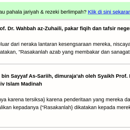
u pahala jariyah
& rezeki berlimpah?
Klik di sini sekara
rof. Dr. Wahbah az-Zuhaili, pakar fiqih dan tafsir nege
keluar dari neraka lantaran kesengsaraan mereka, nisca
atakan, "Rasakanlah azab yang membakar dan sanagat 
z bin Sayyaf As-Sariih, dimuraja’ah oleh Syaikh Prof.
Univ Islam Madinah
inya karena tersiksa} karena penderitaan yang mereka 
likan kepadanya {“Rasakanlah} dikatakan kepada mere