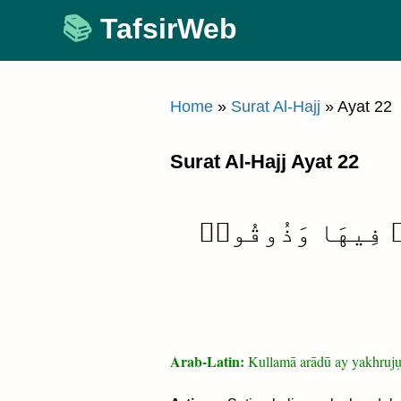
Skip
TafsirWeb
to
content
Home
»
Surat Al-Hajj
»
Ayat 22
Surat Al-Hajj Ayat 22
وا۟ فِيهَا وَذُوقُوا۟
Arab-Latin:
Kullamā arādū ay yakhrujụ