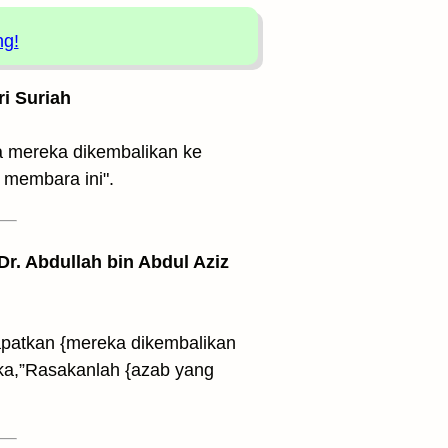
ng!
ri Suriah
ya mereka dikembalikan ke
membara ini".
 Dr. Abdullah bin Abdul Aziz
dapatkan {mereka dikembalikan
ka,”Rasakanlah {azab yang