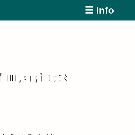
☰ Info
كُلَّمَآ أَرَادُوٓا۟ 