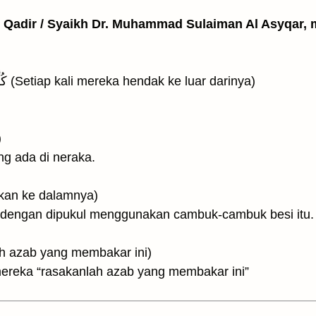
l Qadir / Syaikh Dr. Muhammad Sulaiman Al Asyqar, m
22. كُلَّمَآ أَرَادُوٓا۟ أَن يَخْرُجُوا۟ مِنْهَا (Setiap kali mereka hendak ke luar darinya)
)
ng ada di neraka.
dikembalikan ke dalamnya)
a dengan dipukul menggunakan cambuk-cambuk besi itu.
وَذُوقُوا۟ عَذ (Rasailah azab yang membakar ini)
ereka “rasakanlah azab yang membakar ini”