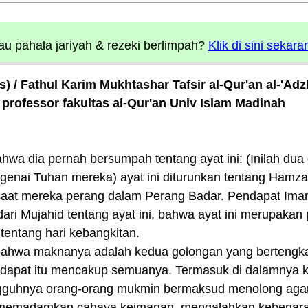
u pahala jariyah
& rezeki berlimpah?
Klik di sini sekara
as) / Fathul Karim Mukhtashar Tafsir al-Qur'an al-'Adz
 professor fakultas al-Qur'an Univ Islam Madinah
ahwa dia pernah bersumpah tentang ayat ini: (Inilah dua
genai Tuhan mereka) ayat ini diturunkan tentang Hamz
at mereka perang dalam Perang Badar. Pendapat Imam B
dari Mujahid tentang ayat ini, bahwa ayat ini merupak
tentang hari kebangkitan.
bahwa maknanya adalah kedua golongan yang bertengkar 
dapat itu mencakup semuanya. Termasuk di dalamnya 
ngguh­nya orang-orang mukmin bermaksud menolong ag
d memadamkan cahaya keimanan, mengalahkan kebena