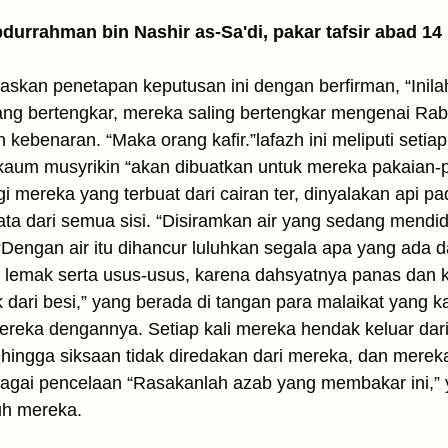
Abdurrahman bin Nashir as-Sa'di, pakar tafsir abad 14
elaskan penetapan keputusan ini dengan berfirman, “Inil
ang bertengkar, mereka saling bertengkar mengenai Rab
 kebenaran. “Maka orang kafir.”lafazh ini meliputi setiap
 kaum musyrikin “akan dibuatkan untuk mereka pakaian-p
 mereka yang terbuat dari cairan ter, dinyalakan api p
 dari semua sisi. “Disiramkan air yang sedang mendidi
 “Dengan air itu dihancur luluhkan segala apa yang ada 
ng, lemak serta usus-usus, karena dahsyatnya panas dan 
ri besi,” yang berada di tangan para malaikat yang kas
eka dengannya. Setiap kali mereka hendak keluar dari
hingga siksaan tidak diredakan dari mereka, dan mere
gai pencelaan “Rasakanlah azab yang membakar ini,” 
uh mereka.