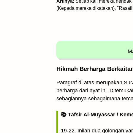
Artinya:
Setiap kali mereka hendak 
(Kepada mereka dikatakan), "Rasail
Ma
Hikmah Berharga Berkaitan 
Paragraf di atas merupakan Sura
berharga dari ayat ini. Ditemukan
sebagiannya sebagaimana terc
📚 Tafsir Al-Muyassar / Kem
19-22. Inilah dua golongan ya