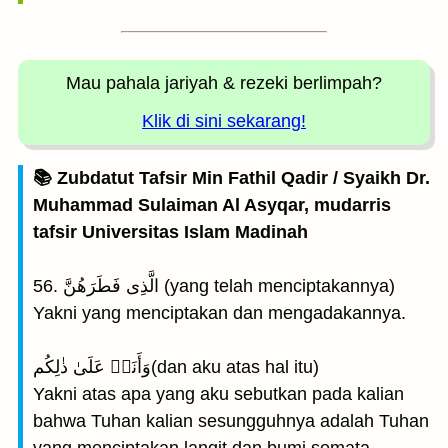
Mau pahala jariyah
& rezeki berlimpah?
Klik di sini sekarang!
📚 Zubdatut Tafsir Min Fathil Qadir / Syaikh Dr.
Muhammad Sulaiman Al Asyqar, mudarris
tafsir Universitas Islam Madinah
56. الَّذِى فَطَرَهُنَّ (yang telah menciptakannya)
Yakni yang menciptakan dan mengadakannya.
وَأَنَا۠ عَلَىٰ ذٰلِكُم(dan aku atas hal itu)
Yakni atas apa yang aku sebutkan pada kalian
bahwa Tuhan kalian sesungguhnya adalah Tuhan