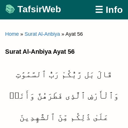
Skip
TafsirWeb
☰ Info
to
content
Home
»
Surat Al-Anbiya
»
Ayat 56
Surat Al-Anbiya Ayat 56
قَالَ بَل رَّبُّكُمْ رَبُّ ٱلسَّمَٰوَٰتِ
وَٱلْأَرْضِ ٱلَّذِى فَطَرَهُنَّ وَأَنَا۠
عَلَىٰ ذَٰلِكُم مِّنَ ٱلشَّٰهِدِينَ