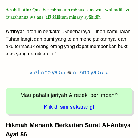
Arab-Latin:
Qāla bar rabbukum rabbus-samāwāti wal-arḍillażī
faṭarahunna wa ana 'alā żālikum minasy-syāhidīn
Artinya:
Ibrahim berkata: "Sebenarnya Tuhan kamu ialah
Tuhan langit dan bumi yang telah menciptakannya: dan
aku termasuk orang-orang yang dapat memberikan bukti
atas yang demikian itu".
« Al-Anbiya 55
✵
Al-Anbiya 57 »
Mau pahala jariyah
& rezeki berlimpah?
Klik di sini sekarang!
Hikmah Menarik Berkaitan Surat Al-Anbiya
Ayat 56