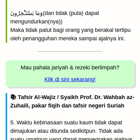
وَمَا يَسْتَـْٔخِرُونَ(dan tidak (pula) dapat
mengundurkan(nya))
Maka tidak patut bagi orang yang berakal tertipu
oleh penangguhan mereka sampai ajalnya ini.
Mau pahala jariyah
& rezeki berlimpah?
Klik di sini sekarang!
📚 Tafsir Al-Wajiz / Syaikh Prof. Dr. Wahbah az-
Zuhaili, pakar fiqih dan tafsir negeri Suriah
5. Waktu kebinasaan suatu kaum tidak dapat
dimajukan atau ditunda sedikitpun. Tidak ada
suatu umatpun yang dapat menyegrakan ajalnya,