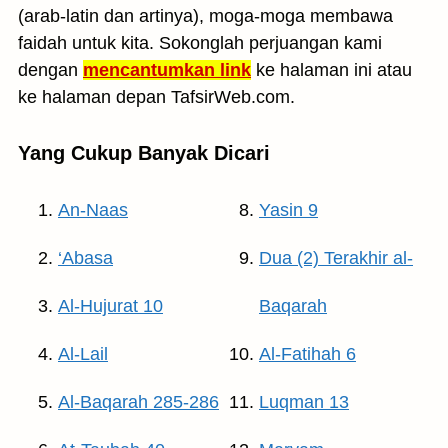
(arab-latin dan artinya), moga-moga membawa
faidah untuk kita. Sokonglah perjuangan kami
dengan
mencantumkan link
ke halaman ini atau
ke halaman depan TafsirWeb.com.
Yang Cukup Banyak Dicari
An-Naas
Yasin 9
‘Abasa
Dua (2) Terakhir al-
Al-Hujurat 10
Baqarah
Al-Lail
Al-Fatihah 6
Al-Baqarah 285-286
Luqman 13