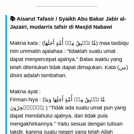
📚 Aisarut Tafasir / Syaikh Abu Bakar Jabir al-
Jazairi, mudarris tafsir di Masjid Nabawi
Makna kata : (مَّا تَسۡبِقُ مِنۡ أُمَّةٍ أَجَلَهَا) maa tasbiqu
min ummatin ajalahaa : “tidaklah suatu umat
dapat menpercepat ajalnya.” Batas waktu yang
telah ditentukan tidak dapat dimajukan. Kata (من)
disini adalah tambahan.
Makna ayat :
Firman-Nya : (مَّا تَسۡبِقُ مِنۡ أُمَّةٍ أَجَلَهَا وَمَا
يَسۡتَ‍ٔۡخِرُونَ ) “Tidak ada suatu umat pun yang
dapat mendahului ajalnya, dan tidak pula
mengakhirkannya.” Yaitu sesuai dengan tulisan
takdir, karena suatu negeri yang telah Allah