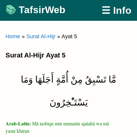
Skip
TafsirWeb
☰ Info
to
content
Home
»
Surat Al-Hijr
»
Ayat 5
Surat Al-Hijr Ayat 5
مَّا تَسْبِقُ مِنْ أُمَّةٍ أَجَلَهَا وَمَا
يَسْتَـْٔخِرُونَ
Arab-Latin:
Mā tasbiqu min ummatin ajalahā wa mā
yasta`khirụn