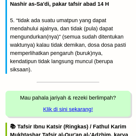
Nashir as-Sa'di, pakar tafsir abad 14 H
5. “tidak ada suatu umatpun yang dapat
mendahului ajalnya, dan tidak (pula) dapat
mengundurkan(nya)” (semua sudah ditentukan
waktunya) kalau tidak demikan, dosa dosa pasti
memperlihatkan pengaruh (buruk)nya,
kendatipun tidak langsung muncul (berupa
siksaan).
Mau pahala jariyah
& rezeki berlimpah?
Klik di sini sekarang!
📚 Tafsir Ibnu Katsir (Ringkas) / Fathul Karim
Mukhtashar Tafsir al-Qur'an al-'Adzhim, karya