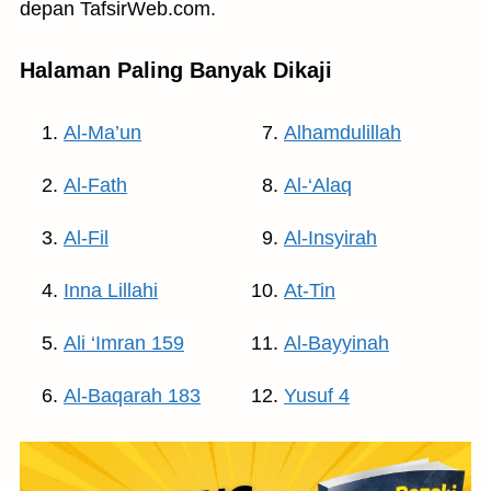
depan TafsirWeb.com.
Halaman Paling Banyak Dikaji
Al-Ma’un
Alhamdulillah
Al-Fath
Al-‘Alaq
Al-Fil
Al-Insyirah
Inna Lillahi
At-Tin
Ali ‘Imran 159
Al-Bayyinah
Al-Baqarah 183
Yusuf 4