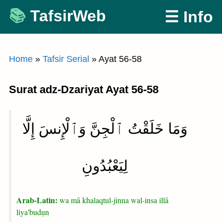
Skip
TafsirWeb
☰ Info
to
content
Home
»
Tafsir Serial
»
Ayat 56-58
Surat adz-Dzariyat Ayat 56-58
وَمَا خَلَقْتُ ٱلْجِنَّ وَٱلْإِنسَ إِلَّا
لِيَعْبُدُونِ
Arab-Latin:
wa mā khalaqtul-jinna wal-insa illā
liya'budụn