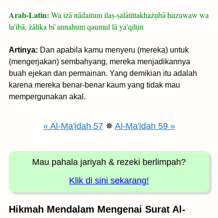
Arab-Latin:
Wa iżā nādaitum ilaṣ-ṣalātittakhażụhā huzuwaw wa
la'ibā, żālika bi`annahum qaumul lā ya'qilụn
Artinya:
Dan apabila kamu menyeru (mereka) untuk
(mengerjakan) sembahyang, mereka menjadikannya
buah ejekan dan permainan. Yang demikian itu adalah
karena mereka benar-benar kaum yang tidak mau
mempergunakan akal.
« Al-Ma'idah 57
✵
Al-Ma'idah 59 »
Mau pahala jariyah
& rezeki berlimpah?
Klik di sini sekarang!
Hikmah Mendalam Mengenai Surat Al-