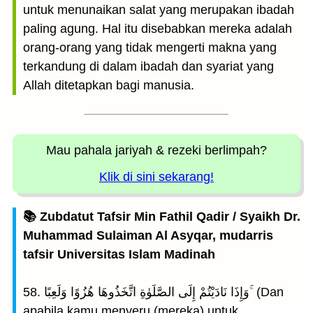
untuk menunaikan salat yang merupakan ibadah
paling agung. Hal itu disebabkan mereka adalah
orang-orang yang tidak mengerti makna yang
terkandung di dalam ibadah dan syariat yang
Allah ditetapkan bagi manusia.
Mau pahala jariyah
& rezeki berlimpah?
Klik di sini sekarang!
📚 Zubdatut Tafsir Min Fathil Qadir / Syaikh Dr.
Muhammad Sulaiman Al Asyqar, mudarris
tafsir Universitas Islam Madinah
58. وَإِذَا نَادَيْتُمْ إِلَى الصَّلَوٰةِ اتَّخَذُوهَا هُزُوًا وَلَعِبًا ۚ (Dan
apabila kamu menyeru (mereka) untuk