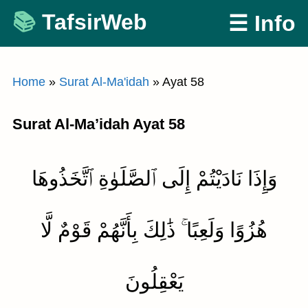
Skip
TafsirWeb
☰ Info
to
content
Home
»
Surat Al-Ma'idah
»
Ayat 58
Surat Al-Ma’idah Ayat 58
وَإِذَا نَادَيْتُمْ إِلَى ٱلصَّلَوٰةِ ٱتَّخَذُوهَا
هُزُوًا وَلَعِبًا ۚ ذَٰلِكَ بِأَنَّهُمْ قَوْمٌ لَّا
يَعْقِلُونَ