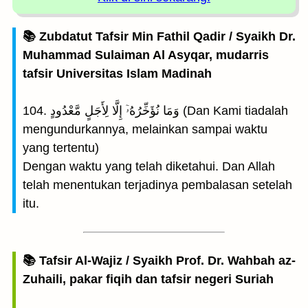
📚 Zubdatut Tafsir Min Fathil Qadir / Syaikh Dr.
Muhammad Sulaiman Al Asyqar, mudarris
tafsir Universitas Islam Madinah
104. وَمَا نُؤَخِّرُهُۥٓ إِلَّا لِأَجَلٍ مَّعْدُودٍ (Dan Kami tiadalah
mengundurkannya, melainkan sampai waktu
yang tertentu)
Dengan waktu yang telah diketahui. Dan Allah
telah menentukan terjadinya pembalasan setelah
itu.
📚 Tafsir Al-Wajiz / Syaikh Prof. Dr. Wahbah az-
Zuhaili, pakar fiqih dan tafsir negeri Suriah