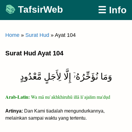
Skip
TafsirWeb
☰ Info
to
content
Home
»
Surat Hud
»
Ayat 104
Surat Hud Ayat 104
وَمَا نُؤَخِّرُهُۥٓ إِلَّا لِأَجَلٍ مَّعْدُودٍ
Arab-Latin:
Wa mā nu`akhkhiruhū illā li`ajalim ma'dụd
Artinya:
Dan Kami tiadalah mengundurkannya,
melainkan sampai waktu yang tertentu.