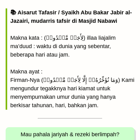
📚 Aisarut Tafasir / Syaikh Abu Bakar Jabir al-
Jazairi, mudarris tafsir di Masjid Nabawi
Makna kata : (لِأَجَلٖ مَّعۡدُودٖ) illaa liajalim
ma’duud : waktu di dunia yang sebentar,
beberapa hari atau jam.
Makna ayat :
Firman-Nya (وَمَا نُؤَخِّرُهُۥٓ إِلَّا لِأَجَلٖ مَّعۡدُودٖ) Kami
mengundur tegakknya hari kiamat untuk
menyempurnakan umur dunia yang hanya
berkisar tahunan, hari, bahkan jam.
Mau pahala jariyah
& rezeki berlimpah?