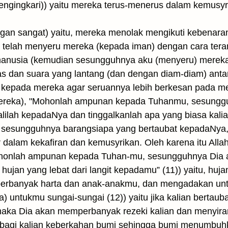
engingkari)) yaitu mereka terus-menerus dalam kemusyr
gan sangat) yaitu, mereka menolak mengikuti kebenara
elah menyeru mereka (kepada iman) dengan cara teran
manusia (kemudian sesungguhnya aku (menyeru) mereka (
s dan suara yang lantang (dan dengan diam-diam) anta
epada mereka agar seruannya lebih berkesan pada m
mereka), "Mohonlah ampunan kepada Tuhanmu, sesungg
lilah kepadaNya dan tinggalkanlah apa yang biasa kalia
a sesungguhnya barangsiapa yang bertaubat kepadaNya
 dalam kekafiran dan kemusyrikan. Oleh karena itu All
Mohonlah ampunan kepada Tuhan-mu, sesungguhnya Dia
ujan yang lebat dari langit kepadamu” (11)) yaitu, huj
perbanyak harta dan anak-anakmu, dan mengadakan un
) untukmu sungai-sungai (12)) yaitu jika kalian bertau
aka Dia akan memperbanyak rezeki kalian dan menyira
 bagi kalian keberkahan bumi sehingga bumi menumbu