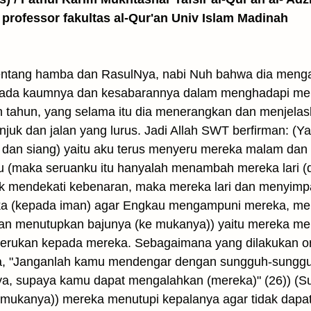
 professor fakultas al-Qur'an Univ Islam Madinah
entang hamba dan RasulNya, nabi Nuh bahwa dia men
 pada kaumnya dan kesabarannya dalam menghadapi me
luh tahun, yang selama itu dia menerangkan dan menjel
njuk dan jalan yang lurus. Jadi Allah SWT berfirman: (
dan siang) yaitu aku terus menyeru mereka malam dan
 (maka seruanku itu hanyalah menambah mereka lari (dar
uk mendekati kebenaran, maka mereka lari dan menyim
eka (kepada iman) agar Engkau mengampuni mereka, me
an menutupkan bajunya (ke mukanya)) yaitu mereka menu
erukan kepada mereka. Sebagaimana yang dilakukan ora
ta, "Janganlah kamu mendengar dengan sungguh-sungguh
nya, supaya kamu dapat mengalahkan (mereka)" (26)) (Su
 mukanya)) mereka menutupi kepalanya agar tidak dapa