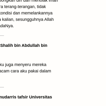
mbongkan diri dan menolak iman
 terang-terangan, tidak
kondisi dan memelankannya
 kalian, sesungguhnya Allah
adaNya.
Shalih bin Abdullah bin
ku juga menyeru mereka
acam cara aku pakai dalam
udarris tafsir Universitas