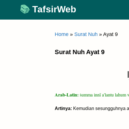
Skip
TafsirWeb
to
content
Home
»
Surat Nuh
»
Ayat 9
Surat Nuh Ayat 9
Arab-Latin:
ṡumma innī a'lantu lahum w
Artinya:
Kemudian sesungguhnya aku