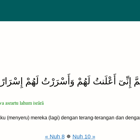
ُمَّ إِنِّىٓ أَعْلَنتُ لَهُمْ وَأَسْرَرْتُ لَهُمْ إِسْرَارًا
a asrartu lahum isrārā
 (menyeru) mereka (lagi) dengan terang-terangan dan denga
« Nuh 8
✵
Nuh 10 »