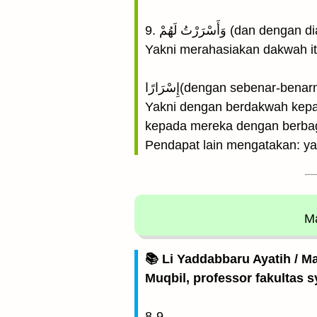
9. وَأَسْرَرْتُ لَهُمْ (dan 
Yakni merahasiakan dakwah it
إِسْرَارًا(dengan sebenar-bena
Yakni dengan berdakwah kepa
kepada mereka dengan berbag
Pendapat lain mengatakan: y
Ma
📚 Li Yaddabbaru Ayatih / M
Muqbil, professor fakultas s
8-9