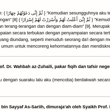
reka (kepada
ثُمَّ  } "Kemudian sesungguhnya aku
an terang-terangan dan dengan diam-diam" [9]. Merupak
aian secara terbukan dengan penyampaian secara tert
g yang diundang, seperti menuduh seorang da'i dengan
an umum untuk mencoreng kehormatannya dan mendiskre
rof. Dr. Wahbah az-Zuhaili, pakar fiqih dan tafsir nege
 dengan suaraku lalu aku (mencoba) berdakwah secara
z bin Sayyaf As-Sariih, dimuraja’ah oleh Syaikh Prof.