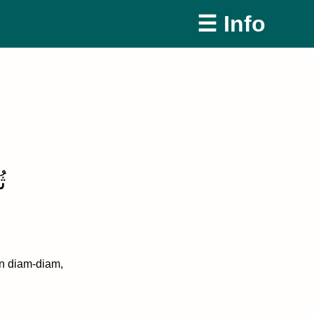
☰ Info
ث
n diam-diam,