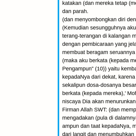
katakan (dan mereka tetap (m
dan parah.
(dan menyombongkan diri den
(Kemudian sesungguhnya aku t
terang-terangan di kalangan 
dengan pembicaraan yang jela
membuat beragam seruannya k
(maka aku berkata (kepada 
Pengampun” (10)) yaitu kemba
kepadaNya dari dekat, karen
sekalipun dosa-dosanya besar
berkata (kepada mereka),' 
niscaya Dia akan menurunkan h
Firman Allah SWT: (dan mem
mengadakan (pula di dalamnya
ampun dan taat kepadaNya, m
dari langit dan menumbuhkan