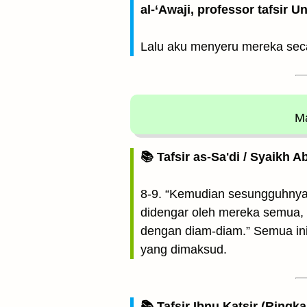
al-‘Awaji, professor tafsir 
Lalu aku menyeru mereka sec
Ma
📚 Tafsir as-Sa'di / Syaikh 
8-9. “Kemudian sesungguhnya 
didengar oleh mereka semua,
dengan diam-diam.” Semua ini
yang dimaksud.
📚 Tafsir Ibnu Katsir (Ringk