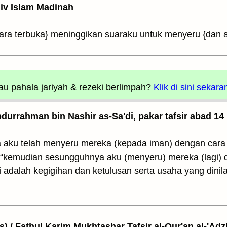
Univ Islam Madinah
ara terbuka} meninggikan suaraku untuk menyeru {dan
u pahala jariyah
& rezeki berlimpah?
Klik di sini sekara
Abdurrahman bin Nashir as-Sa'di, pakar tafsir abad 14
aku telah menyeru mereka (kepada iman) dengan cara t
 “kemudian sesungguhnya aku (menyeru) mereka (lagi) 
 adalah kegigihan dan ketulusan serta usaha yang dinil
as) / Fathul Karim Mukhtashar Tafsir al-Qur'an al-'Adz