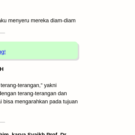
 aku menyeru mereka diam-diam
ng!
 H
erang-terangan,” yakni
dengan terang-terangan dan
ai bisa mengarahkan pada tujuan
him, karya Syaikh Prof. Dr.