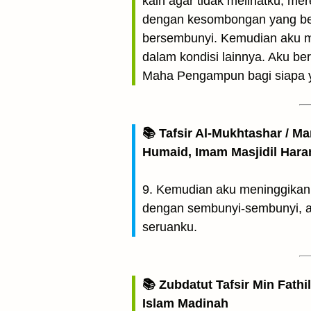
kain agar tidak melihatku, me
dengan kesombongan yang bes
bersembunyi. Kemudian aku 
dalam kondisi lainnya. Aku b
Maha Pengampun bagi siapa 
📚 Tafsir Al-Mukhtashar / M
Humaid, Imam Masjidil Har
9. Kemudian aku meninggikan
dengan sembunyi-sembunyi, a
seruanku.
📚 Zubdatut Tafsir Min Fathi
Islam Madinah