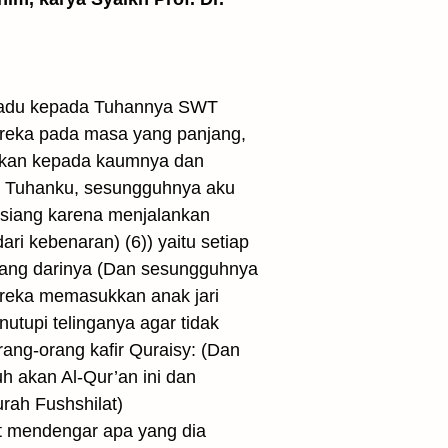
gadu kepada Tuhannya SWT
reka pada masa yang panjang,
askan kepada kaumnya dan
Ya Tuhanku, sesungguhnya aku
 siang karena menjalankan
i kebenaran) (6)) yaitu setiap
pang darinya (Dan sesungguhnya
reka memasukkan anak jari
tupi telinganya agar tidak
ng-orang kafir Quraisy: (Dan
 akan Al-Qur’an ini dan
rah Fushshilat)
t mendengar apa yang dia