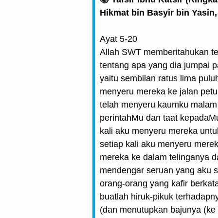
Hikmat bin Basyir bin Yasin,
Ayat 5-20
Allah SWT memberitahukan t
tentang apa yang dia jumpai
yaitu sembilan ratus lima pu
menyeru mereka ke jalan petu
telah menyeru kaumku malam 
perintahMu dan taat kepadaMu
kali aku menyeru mereka unt
setiap kali aku menyeru mer
mereka ke dalam telinganya d
mendengar seruan yang aku s
orang-orang yang kafir berka
buatlah hiruk-pikuk terhadap
(dan menutupkan bajunya (ke