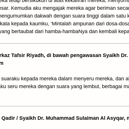
reka tetap bersikukuh di atas kekafiran mereka, menyo
ar. Kemudia aku mengajak mereka agar beriman secara
mengumumkan dakwah dengan suara tinggi dalam satu 
erkata kepada kaumku, ‘Mintalah ampunan dari dosa-dosa
yang bertaubat dari hamba-hambaNya dan kembali kep
arkaz Tafsir Riyadh, di bawah pengawasan Syaikh Dr. 
am
 suaraku kepada mereka dalam menyeru mereka, dan a
ku seru mereka dengan suara yang lembut, berbagai m
l Qadir / Syaikh Dr. Muhammad Sulaiman Al Asyqar, m