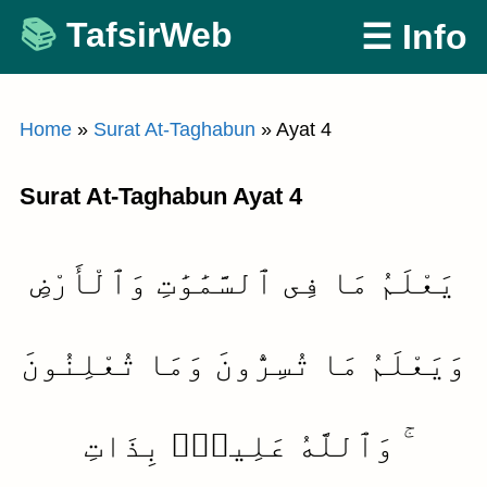
Skip
TafsirWeb
☰ Info
to
content
Home
»
Surat At-Taghabun
»
Ayat 4
Surat At-Taghabun Ayat 4
يَعْلَمُ مَا فِى ٱلسَّمَٰوَٰتِ وَٱلْأَرْضِ
وَيَعْلَمُ مَا تُسِرُّونَ وَمَا تُعْلِنُونَ
ۚ وَٱللَّهُ عَلِيمٌۢ بِذَاتِ