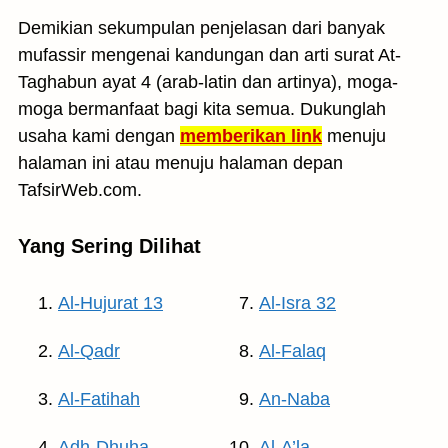
Demikian sekumpulan penjelasan dari banyak
mufassir mengenai kandungan dan arti surat At-
Taghabun ayat 4 (arab-latin dan artinya), moga-
moga bermanfaat bagi kita semua. Dukunglah
usaha kami dengan
memberikan link
menuju
halaman ini atau menuju halaman depan
TafsirWeb.com.
Yang Sering Dilihat
Al-Hujurat 13
Al-Isra 32
Al-Qadr
Al-Falaq
Al-Fatihah
An-Naba
Adh-Dhuha
Al-A’la