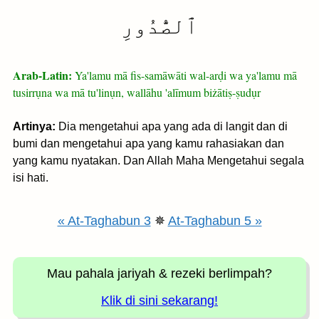
ٱلصُّدُورِ
Arab-Latin:
Ya'lamu mā fis-samāwāti wal-arḍi wa ya'lamu mā
tusirrụna wa mā tu'linụn, wallāhu 'alīmum biżātiṣ-ṣudụr
Artinya:
Dia mengetahui apa yang ada di langit dan di
bumi dan mengetahui apa yang kamu rahasiakan dan
yang kamu nyatakan. Dan Allah Maha Mengetahui segala
isi hati.
« At-Taghabun 3
✵
At-Taghabun 5 »
Mau pahala jariyah
& rezeki berlimpah?
Klik di sini sekarang!