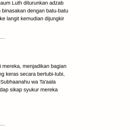
kaum Luth diturunkan adzab
h binasakan dengan batu-batu
e langit kemudian dijungkir
i mereka, menjadikan bagian
g keras secara bertubi-tubi,
h Subhaanahu wa Ta'aala
adap sikap syukur mereka