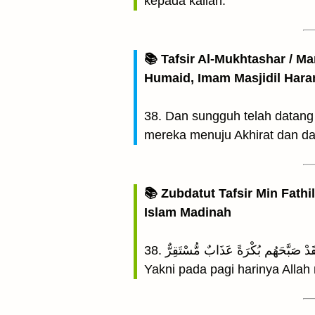
kepada kalian.”
📚 Tafsir Al-Mukhtashar / M
Humaid, Imam Masjidil Har
38. Dan sungguh telah datang
mereka menuju Akhirat dan d
📚 Zubdatut Tafsir Min Fathi
Islam Madinah
Yakni pada pagi harinya Alla