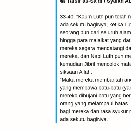
📚 Tafsir as-Sa'di / Syaikh 
33-40. “Kaum Luth pun telah 
ada sekutu bagiNya, ketika L
seorang pun dari seluruh ala
hingga para malaikat yang da
mereka segera mendatangi da
mereka, dan Nabi Luth pun m
kemudian Jibril mencolok ma
siksaan Allah.
“Maka mereka membantah an
yang membawa batu-batu (yan
mereka dihujani batu yang ber
orang yang melampaui batas. 
bagi mereka dan rasa syukur 
ada sekutu bagiNya.