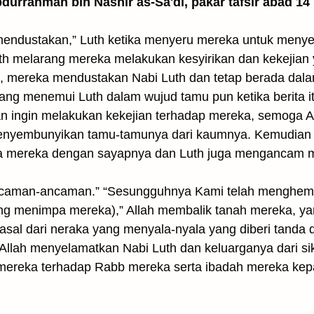
Abdurrahman bin Nashir as-Sa'di, pakar tafsir abad 14
mendustakan,” Luth ketika menyeru mereka untuk menye
uth melarang mereka melakukan kesyirikan dan kekejian
m, mereka mendustakan Nabi Luth dan tetap berada dalam
tang menemui Luth dalam wujud tamu pun ketika berita i
n ingin melakukan kekejian terhadap mereka, semoga 
enyembunyikan tamu-tamunya dari kaumnya. Kemudian Al
ta mereka dengan sayapnya dan Luth juga mengancam 
caman-ancaman.” “Sesungguhnya Kami telah menghem
g menimpa mereka),” Allah membalik tanah mereka, yan
asal dari neraka yang menyala-nyala yang diberi tanda 
Allah menyelamatkan Nabi Luth dan keluarganya dari si
mereka terhadap Rabb mereka serta ibadah mereka kepa