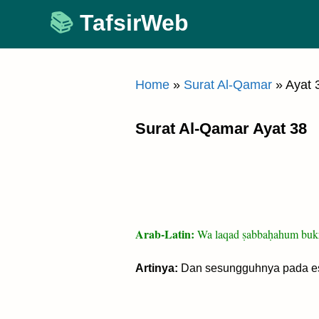
Skip
TafsirWeb
to
content
Home
»
Surat Al-Qamar
»
Ayat 
Surat Al-Qamar Ayat 38
Arab-Latin:
Wa laqad ṣabbaḥahum bukr
Artinya:
Dan sesungguhnya pada eso