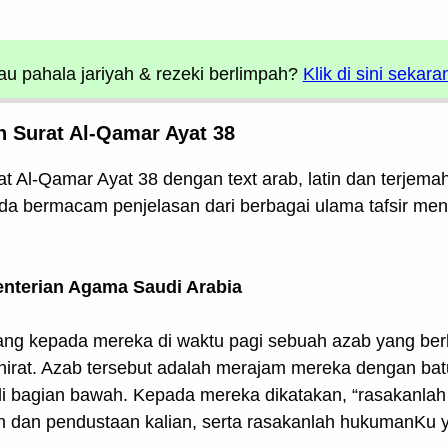
u pahala jariyah
& rezeki berlimpah?
Klik di sini sekara
n Surat Al-Qamar Ayat 38
at Al-Qamar Ayat 38 dengan text arab, latin dan terjem
. Ada bermacam penjelasan dari berbagai ulama tafsir men
enterian Agama Saudi Arabia
ang kepada mereka di waktu pagi sebuah azab yang be
rat. Azab tersebut adalah merajam mereka dengan bat
di bagian bawah. Kepada mereka dikatakan, “rasakanla
n dan pendustaan kalian, serta rasakanlah hukumanKu y