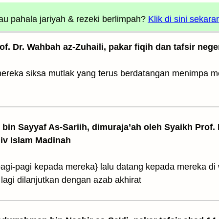
u pahala jariyah
& rezeki berlimpah?
Klik di sini sekara
rof. Dr. Wahbah az-Zuhaili, pakar fiqih dan tafsir nege
ereka siksa mutlak yang terus berdatangan menimpa m
z bin Sayyaf As-Sariih, dimuraja’ah oleh Syaikh Prof.
Univ Islam Madinah
gi-pagi kepada mereka} lalu datang kepada mereka di w
agi dilanjutkan dengan azab akhirat