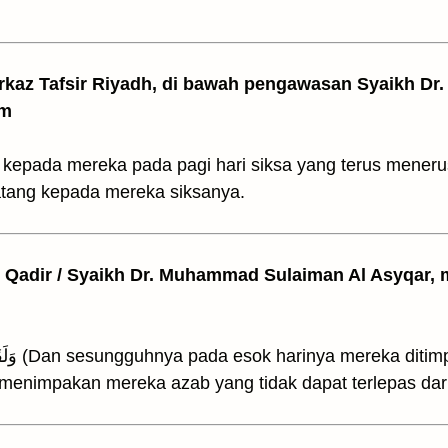
arkaz Tafsir Riyadh, di bawah pengawasan Syaikh Dr. 
am
 kepada mereka pada pagi hari siksa yang terus mener
atang kepada mereka siksanya.
l Qadir / Syaikh Dr. Muhammad Sulaiman Al Asyqar, m
38. وَلَقَدْ صَبَّحَهُم بُكْرَةً عَذَابٌ مُّسْتَقِرٌّ (Dan sesungguhnya pada esok hariny
h menimpakan mereka azab yang tidak dapat terlepas dar