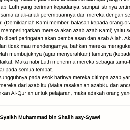
 nabi Luth yang beriman kepadanya, sampai istrinya ter
ersama anak-anak perempuannya dari mereka dengan se
man: (Demikianlah Kami memberi balasan kepada orang-o
ah memperingatkan mereka akan azab-azab Kami) yaitu
 diberi peringatan akan pembalasan dan azab Allah. Aka
 dan tidak mau mendengarnya, bahkan mereka meragu
lah membujuknya (agar menyerahkan) tamunya (kepada m
laikat. Maka nabi Luth menerima mereka sebagai tamu
aripada semua tempat.
sungguhnya pada esok harinya mereka ditimpa azab yang 
gi mereka dari azab itu (Maka rasakanlah azabKu dan a
an Al-Qur’an untuk pelajaran, maka adakah orang yang
/ Syaikh Muhammad bin Shalih asy-Syawi