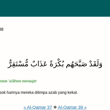
38
وَلَقَدْ صَبَّحَهُم بُكْرَةً عَذَابٌ مُّسْتَقِرٌّ
atan 'ażābum mustaqirr
k harinya mereka ditimpa azab yang kekal.
« Al-Qamar 37
✵
Al-Qamar 39 »