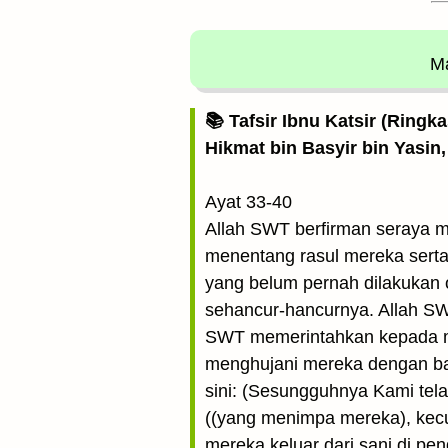
Ma
📚 Tafsir Ibnu Katsir (Ringk
Hikmat bin Basyir bin Yasin,
Ayat 33-40
Allah SWT berfirman seraya 
menentang rasul mereka serta m
yang belum pernah dilakukan
sehancur-hancurnya. Allah S
SWT memerintahkan kepada mala
menghujani mereka dengan batu
sini: (Sesungguhnya Kami te
((yang menimpa mereka), kecu
mereka keluar dari sani di p