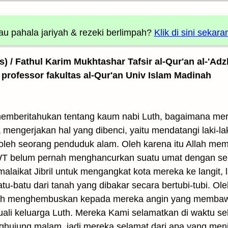
u pahala jariyah
& rezeki berlimpah?
Klik di sini sekara
as) / Fathul Karim Mukhtashar Tafsir al-Qur'an al-'Adz
 professor fakultas al-Qur'an Univ Islam Madinah
memberitahukan tentang kaum nabi Luth, bagaimana m
engerjakan hal yang dibenci, yaitu mendatangi laki-laki
 oleh seorang penduduk alam. Oleh karena itu Allah m
WT belum pernah menghancurkan suatu umat dengan sepe
ikat Jibril untuk mengangkat kota mereka ke langit, la
-batu dari tanah yang dibakar secara bertubi-tubi. Oleh
lah menghembuskan kepada mereka angin yang membawa 
ali keluarga Luth. Mereka Kami selamatkan di waktu seb
enghujung malam, jadi mereka selamat dari apa yang me