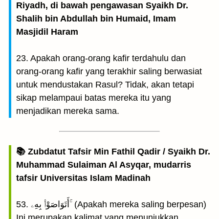
Riyadh, di bawah pengawasan Syaikh Dr.
Shalih bin Abdullah bin Humaid, Imam
Masjidil Haram
23. Apakah orang-orang kafir terdahulu dan
orang-orang kafir yang terakhir saling berwasiat
untuk mendustakan Rasul? Tidak, akan tetapi
sikap melampaui batas mereka itu yang
menjadikan mereka sama.
📚 Zubdatut Tafsir Min Fathil Qadir / Syaikh Dr.
Muhammad Sulaiman Al Asyqar, mudarris
tafsir Universitas Islam Madinah
53. أَتَوَاصَوْا۟ بِهِۦ ۚ (Apakah mereka saling berpesan)
Ini merupakan kalimat yang menunjukkan