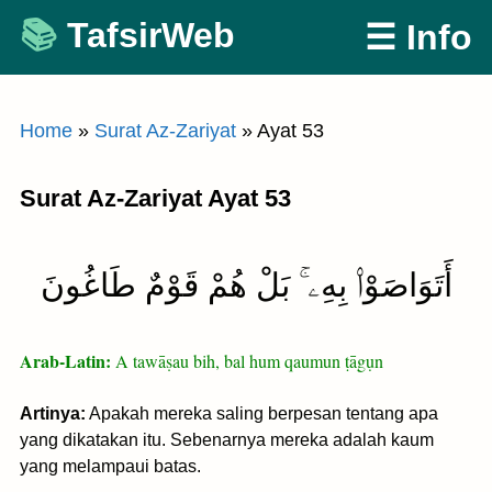
Skip
TafsirWeb
☰ Info
to
content
Home
»
Surat Az-Zariyat
»
Ayat 53
Surat Az-Zariyat Ayat 53
أَتَوَاصَوْا۟ بِهِۦ ۚ بَلْ هُمْ قَوْمٌ طَاغُونَ
Arab-Latin:
A tawāṣau bih, bal hum qaumun ṭāgụn
Artinya:
Apakah mereka saling berpesan tentang apa
yang dikatakan itu. Sebenarnya mereka adalah kaum
yang melampaui batas.