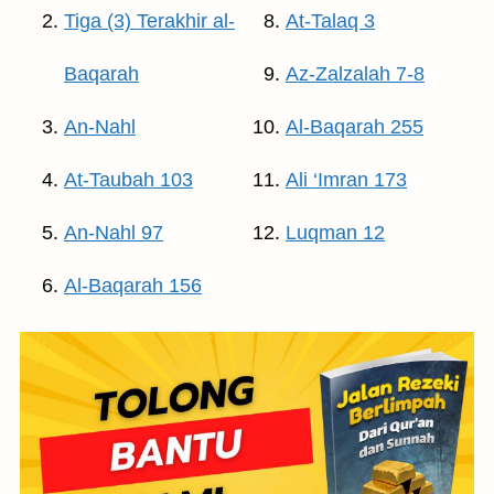
Tiga (3) Terakhir al-
At-Talaq 3
Baqarah
Az-Zalzalah 7-8
An-Nahl
Al-Baqarah 255
At-Taubah 103
Ali ‘Imran 173
An-Nahl 97
Luqman 12
Al-Baqarah 156