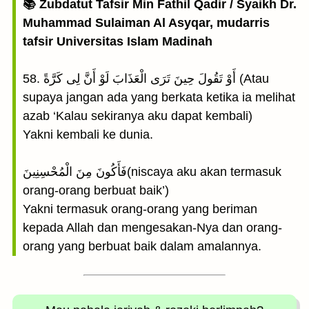
📚 Zubdatut Tafsir Min Fathil Qadir / Syaikh Dr.
Muhammad Sulaiman Al Asyqar, mudarris
tafsir Universitas Islam Madinah
58. أَوْ تَقُولَ حِينَ تَرَى الْعَذَابَ لَوْ أَنَّ لِى كَرَّةً (Atau
supaya jangan ada yang berkata ketika ia melihat
azab ‘Kalau sekiranya aku dapat kembali)
Yakni kembali ke dunia.
فَأَكُونَ مِنَ الْمُحْسِنِينَ(niscaya aku akan termasuk
orang-orang berbuat baik’)
Yakni termasuk orang-orang yang beriman
kepada Allah dan mengesakan-Nya dan orang-
orang yang berbuat baik dalam amalannya.