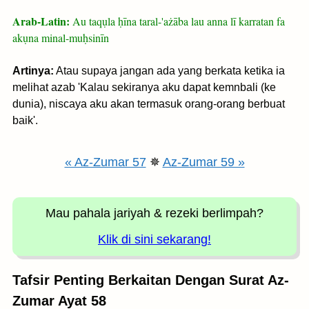
Arab-Latin:
Au taqụla ḥīna taral-'ażāba lau anna lī karratan fa
akụna minal-muḥsinīn
Artinya:
Atau supaya jangan ada yang berkata ketika ia
melihat azab 'Kalau sekiranya aku dapat kemnbali (ke
dunia), niscaya aku akan termasuk orang-orang berbuat
baik'.
« Az-Zumar 57
✵
Az-Zumar 59 »
Mau pahala jariyah
& rezeki berlimpah?
Klik di sini sekarang!
Tafsir Penting Berkaitan Dengan Surat Az-
Zumar Ayat 58