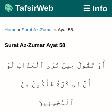
Skip
TafsirWeb
☰ Info
to
content
Home
»
Surat Az-Zumar
»
Ayat 58
Surat Az-Zumar Ayat 58
أَوْ تَقُولَ حِينَ تَرَى ٱلْعَذَابَ لَوْ
أَنَّ لِى كَرَّةً فَأَكُونَ مِنَ
ٱلْمُحْسِنِينَ