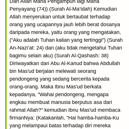
Dan Allah Maha Pengampun lagi Maha
Penyayang (74)) (Surah Al-Ma’idah) Kemudian
Allah menyerukan untuk bertaubat terhadap
orang yang ucapannya jauh lebih berat dosanya
daripada mereka, yaitu orang yang mengatakan,
("Aku adalah Tuhan kalian yang tertinggi") (Surah
An-Nazi’at: 24) dan (aku tidak mengetahui Tuhan
bagimu selain aku) (Surah Al-Qashash: 38)
Diriwayatkan dari Abu Al-Kanud bahwa Abdullah
bin Mas'ud berjalan melewati seorang
pendongeng yang sedang bercerita kepada
orang-orang. Maka Ibnu Mas'ud berkata
kepadanya, "Wahai pendongeng, mengapa
engkau membuat manusia berputus asa dari
rahmat Allah?" kemudian Ibnu Mas'ud membaca
firmanNya: (Katakanlah, "Hai hamba-hamba-Ku
yang melampaui batas terhadap diri mereka