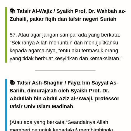
📚 Tafsir Al-Wajiz / Syaikh Prof. Dr. Wahbah az-
Zuhaili, pakar fiqih dan tafsir negeri Suriah
57. Atau agar jangan sampai ada yang berkata:
“Sekiranya Allah menuntun dan menujukkanku
kepada agama-Nya, tentu aku termasuk orang
yang tidak berbuat kesyirikan dan kemaksiatan.”
📚 Tafsir Ash-Shaghir / Fayiz bin Sayyaf As-
Sariih, dimuraja’ah oleh Syaikh Prof. Dr.
Abdullah bin Abdul Aziz al-‘Awaji, professor
tafsir Univ Islam Madinah
{Atau ada yang berkata,“Seandainya Allah
memberi petunjuk kepadaku} membimbingku