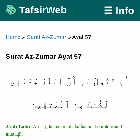
Skip
TafsirWeb
☰ Info
to
content
Home
»
Surat Az-Zumar
»
Ayat 57
Surat Az-Zumar Ayat 57
أَوْ تَقُولَ لَوْ أَنَّ ٱللَّهَ هَدَىٰنِى
لَكُنتُ مِنَ ٱلْمُتَّقِينَ
Arab-Latin:
Au taqụla lau annallāha hadānī lakuntu minal-
muttaqīn