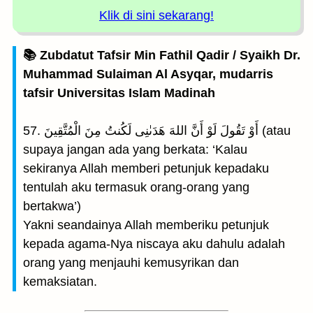
Klik di sini sekarang!
📚 Zubdatut Tafsir Min Fathil Qadir / Syaikh Dr.
Muhammad Sulaiman Al Asyqar, mudarris
tafsir Universitas Islam Madinah
57. أَوْ تَقُولَ لَوْ أَنَّ اللهَ هَدَىٰنِى لَكُنتُ مِنَ الْمُتَّقِينَ (atau
supaya jangan ada yang berkata: ‘Kalau
sekiranya Allah memberi petunjuk kepadaku
tentulah aku termasuk orang-orang yang
bertakwa’)
Yakni seandainya Allah memberiku petunjuk
kepada agama-Nya niscaya aku dahulu adalah
orang yang menjauhi kemusyrikan dan
kemaksiatan.