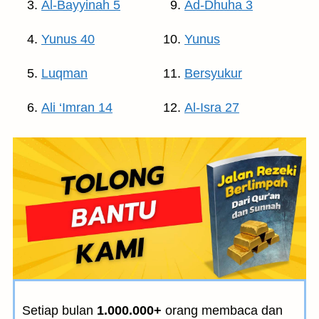
Al-Bayyinah 5
Ad-Dhuha 3
Yunus 40
Yunus
Luqman
Bersyukur
Ali ‘Imran 14
Al-Isra 27
Setiap bulan
1.000.000+
orang membaca dan