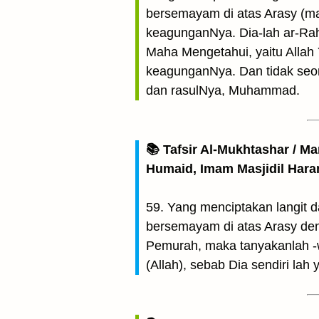
bersemayam di atas Arasy (ma
keagunganNya. Dia-lah ar-Ra
Maha Mengetahui, yaitu Allah 
keagunganNya. Dan tidak seora
dan rasulNya, Muhammad.
📚 Tafsir Al-Mukhtashar / M
Humaid, Imam Masjidil Har
59. Yang menciptakan langit 
bersemayam di atas Arasy de
Pemurah, maka tanyakanlah -w
(Allah), sebab Dia sendiri la