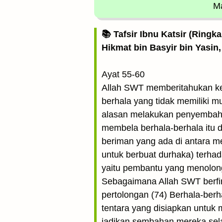
Ma
📚 Tafsir Ibnu Katsir (Ringk
Hikmat bin Basyir bin Yasin,
Ayat 55-60
Allah SWT memberitahukan ke
berhala yang tidak memiliki m
alasan melakukan penyembaha
membela berhala-berhala itu d
beriman yang ada di antara mer
untuk berbuat durhaka) terha
yaitu pembantu yang menolong 
Sebagaimana Allah SWT berfi
pertolongan (74) Berhala-ber
tentara yang disiapkan untuk 
jadikan sembahan mereka sel