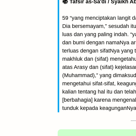
📚 Tafsir as-Sa'di / Syaikh 
59 “yang menciptakan langit
Dia bersemayam,” sesudah itu 
luas dan yang paling indah. “
dan bumi dengan namaNya ar-
terluas dengan sifatNya yang t
makhluk dan (sifat) mengetah
atas Arasy dan (sifat) kejela
(Muhammad),” yang dimaksud a
mengetahui sifat-sifat, keag
kalian tentang hal itu dan te
[berbahagia] karena mengenal
tunduk kepada keagunganNya,