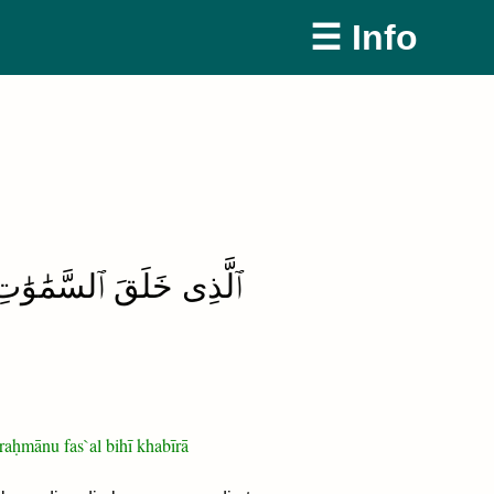
☰ Info
ٱلَّذِى خَلَقَ ٱلسَّمَٰوَٰ ۚ
raḥmānu fas`al bihī khabīrā