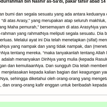
Abdurrahman bin Nashir as-Sa'di, pakar tafsir abad 14
 dan bumi dan segala sesuatu yang ada antara keduany
“di atas Arasy,” yang merupakan atap seluruh makhluk, d
yang Maha pemurah,” bersemayam di atas ArasyNya yang 
rahman yang rahmatNya meliputi segala sesuatu. Dia 
erluas. Melalui ayat ini Dia telah menetapkan (sifat) m
uiNya yang nampak dan yang tidak nampak, dan (meneta
sanNya tentang mereka. “maka tanyakanlah tentang Alla
dalah menanyakan DiriNya yang mulia (kepada Rasulull
ungan dan kemuliaanNya. Dan sungguh Dia telah member
lah menjelasakan kepada kalian bagian dari keagungan y
Nya, sehingga diketahui oleh orang-orang yang mengeta
 dan orang-orang kafir enggan untuk beribadah kepada