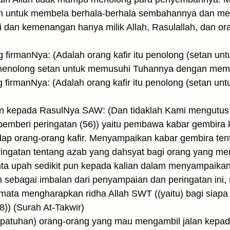
kan untuk membela berhala-berhala sembahannya dan m
uji dan kemenangan hanya milik Allah, Rasulallah, dan o
g firmanNya: (Adalah orang kafir itu penolong (setan un
u menolong setan untuk memusuhi Tuhannya dengan me
g firmanNya: (Adalah orang kafir itu penolong (setan un
n kepada RasulNya SAW: (Dan tidaklah Kami mengutus
emberi peringatan (56)) yaitu pembawa kabar gembira
dap orang-orang kafir. Menyampaikan kabar gembira tent
ringatan tentang azab yang dahsyat bagi orang yang men
ta upah sedikit pun kepada kalian dalam menyampaikan ri
an sebagai imbalan dari penyampaian dan peringatan ini
ta mengharapkan ridha Allah SWT ((yaitu) bagi siapa 
)) (Surah At-Takwir)
atuhan) orang-orang yang mau mengambil jalan kepada