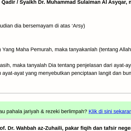
l Qadir / Syaikh Dr. Muhammad Sulaiman Al Asyqar, m
ثُمَّ اسْتَوَىٰ عَلَى ال ۚ (kemudian dia bersemayam di atas ‘Arsy)
sih, maka tanyalah Dia tentang penjelasan dari ayat-ay
ayat-ayat yang menyebutkan penciptaan langit dan bu
u pahala jariyah
& rezeki berlimpah?
Klik di sini sekara
rof. Dr. Wahbah az-Zuhaili, pakar fiqih dan tafsir nege