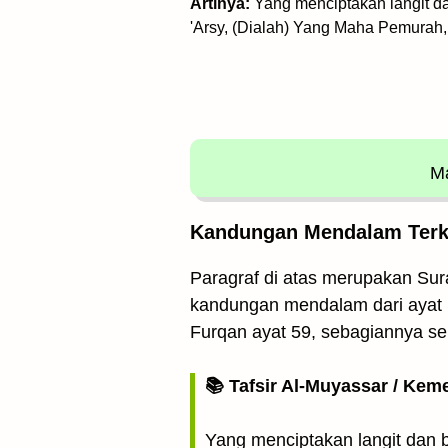
Artinya:
Yang menciptakan langit d
'Arsy, (Dialah) Yang Maha Pemurah,
Ma
Kandungan Mendalam Terkai
Paragraf di atas merupakan Sura
kandungan mendalam dari ayat in
Furqan ayat 59, sebagiannya sep
📚 Tafsir Al-Muyassar / Kem
Yang menciptakan langit dan 