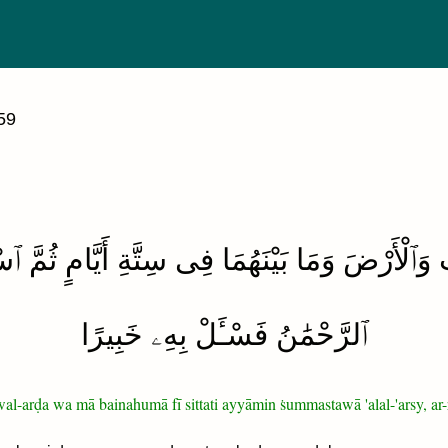
59
تِ وَٱلْأَرْضَ وَمَا بَيْنَهُمَا فِى سِتَّةِ أَيَّامٍ ثُمّ
ٱلرَّحْمَٰنُ فَسْـَٔلْ بِهِۦ خَبِيرًا
al-arḍa wa mā bainahumā fī sittati ayyāmin ṡummastawā 'alal-'arsy, ar-