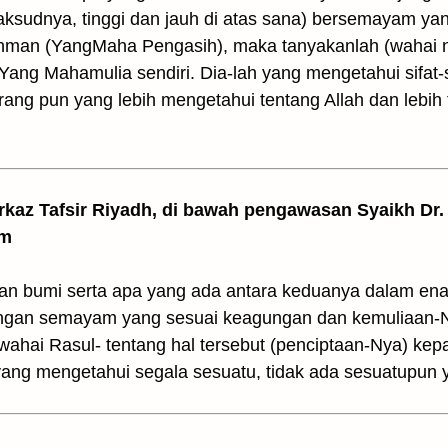
ksudnya, tinggi dan jauh di atas sana) bersemayam ya
hman (YangMaha Pengasih), maka tanyakanlah (wahai n
Yang Mahamulia sendiri. Dia-lah yang mengetahui sifat-
ng pun yang lebih mengetahui tentang Allah dan lebih t
arkaz Tafsir Riyadh, di bawah pengawasan Syaikh Dr. 
am
dan bumi serta apa yang ada antara keduanya dalam ena
ngan semayam yang sesuai keagungan dan kemuliaan-N
ahai Rasul- tentang hal tersebut (penciptaan-Nya) ke
h yang mengetahui segala sesuatu, tidak ada sesuatupun