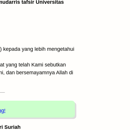
udarris tafsir Universitas
at yang telah Kami sebutkan
mi, dan bersemayamnya Allah di
ng!
ri Suriah