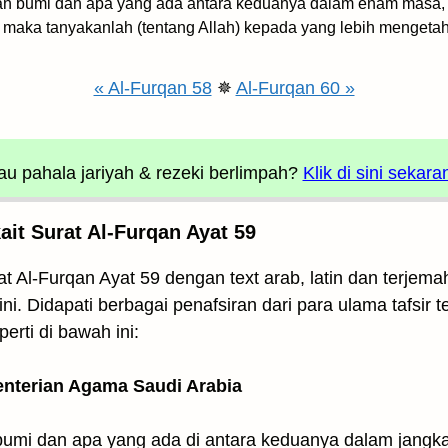
an bumi dan apa yang ada antara keduanya dalam enam masa,
 maka tanyakanlah (tentang Allah) kepada yang lebih mengeta
« Al-Furqan 58
✵
Al-Furqan 60 »
u pahala jariyah
& rezeki berlimpah?
Klik di sini sekara
t Surat Al-Furqan Ayat 59
t Al-Furqan Ayat 59 dengan text arab, latin dan terjema
i. Didapati berbagai penafsiran dari para ulama tafsir 
erti di bawah ini:
enterian Agama Saudi Arabia
bumi dan apa yang ada di antara keduanya dalam jangk