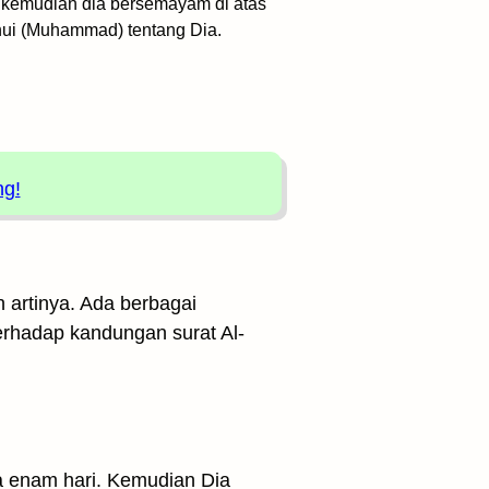
 kemudian dia bersemayam di atas
hui (Muhammad) tentang Dia.
ng!
h artinya. Ada berbagai
terhadap kandungan surat Al-
a enam hari. Kemudian Dia