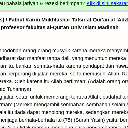
u pahala jariyah
& rezeki berlimpah?
Klik di sini sekara
as) / Fathul Karim Mukhtashar Tafsir al-Qur'an al-'Adz
 professor fakultas al-Qur'an Univ Islam Madinah
bodohan orang-orang musyrik karena mereka menyembah
udharat dan manfaat tanpa dalil yang menuntun mereka 
n itu, bahkan semata-mata karena pendapat dan hawa
an berperang di jalan mereka, serta memusuhi Allah, R
eka. Oleh karena itu Allah berfirman: (Adalah orang-ora
dap Tuhannya)
jalan setan untuk memerangi tentara Allah, padahal ten
rman: (Mereka mengambil sembahan-sembahan selain 
hala itu tiada dapat menolong mereka, sedangkan mereka
menjaga berhala-berhala itu (75) (Surah Yasin) yaitu, b
ain Allah tidak mampu menolong para penyembahnya. M