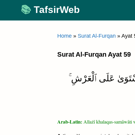
Skip
TafsirWeb
to
content
Home
»
Surat Al-Furqan
»
Ayat 
Surat Al-Furqan Ayat 59
َ ٱسْتَوَىٰ عَلَى ٱلْعَرْشِ
Arab-Latin:
Allażī khalaqas-samāwāti w