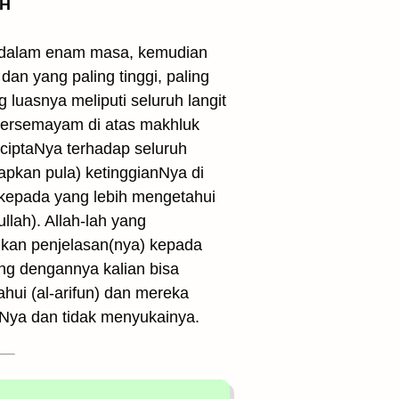
 H
a dalam enam masa, kemudian
an yang paling tinggi, paling
luasnya meliputi seluruh langit
bersemayam di atas makhluk
enciptaNya terhadap seluruh
pkan pula) ketinggianNya di
h kepada yang lebih mengetahui
ah). Allah-lah yang
ikan penjelasan(nya) kepada
ang dengannya kalian bisa
hui (al-arifun) dan mereka
Nya dan tidak menyukainya.