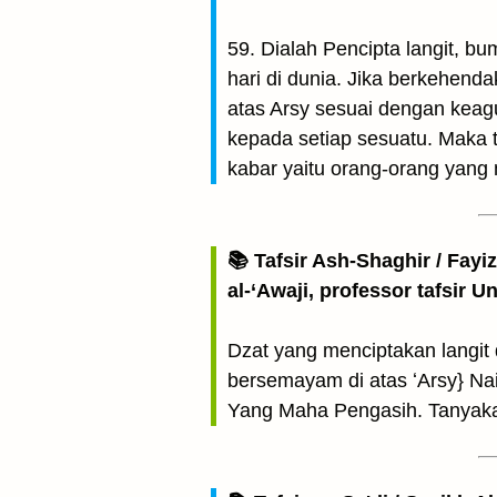
59. Dialah Pencipta langit, b
hari di dunia. Jika berkehen
atas Arsy sesuai dengan kea
kepada setiap sesuatu. Maka
kabar yaitu orang-orang yang 
📚 Tafsir Ash-Shaghir / Fayi
al-‘Awaji, professor tafsir 
Dzat yang menciptakan langit
bersemayam di atas ʻArsy} Na
Yang Maha Pengasih. Tanyaka