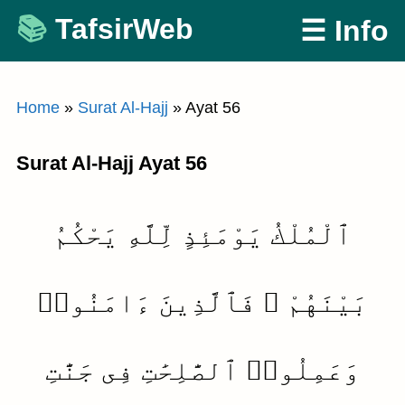
Skip
TafsirWeb
☰ Info
to
content
Home
»
Surat Al-Hajj
»
Ayat 56
Surat Al-Hajj Ayat 56
ٱلْمُلْكُ يَوْمَئِذٍ لِّلَّهِ يَحْكُمُ
بَيْنَهُمْ ۚ فَٱلَّذِينَ ءَامَنُوا۟
وَعَمِلُوا۟ ٱلصَّٰلِحَٰتِ فِى جَنَّٰتِ