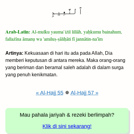
ٱلنَّعِيمِ
Arab-Latin:
Al-mulku yauma`iżil lillāh, yaḥkumu bainahum,
fallażīna āmanụ wa 'amiluṣ-ṣāliḥāti fī jannātin-na'īm
Artinya:
Kekuasaan di hari itu ada pada Allah, Dia
memberi keputusan di antara mereka. Maka orang-orang
yang beriman dan beramal saleh adalah di dalam surga
yang penuh kenikmatan.
« Al-Hajj 55
✵
Al-Hajj 57 »
Mau pahala jariyah
& rezeki berlimpah?
Klik di sini sekarang!