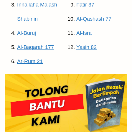
Innallaha Ma’ash
Fatir 37
Shabiriin
Al-Qashash 77
Al-Buruj
Al-Isra
Al-Baqarah 177
Yasin 82
Ar-Rum 21