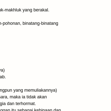
uk-makhluk yang berakal.
nya)
ab.
 maka tidak seorangpun yang memuliakannya)
ara, maka ia tidak akan
ia dan terhormat.
ggap itu sebagai kehinaan dan