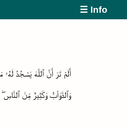
☰ Info
أَلَمْ تَرَ أَنَّ ٱللَّهَ يَسْجُدُ لَهُ
وَٱلدَّوَآبُّ وَكَثِيرٌ مِّنَ ٱلنَّاسِ 