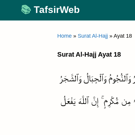
Skip
TafsirWeb
to
content
Home
»
Surat Al-Hajj
»
Ayat 18
Surat Al-Hajj Ayat 18
 وَٱلنُّجُومُ وَٱلْجِبَالُ وَٱلشَّجَرُ
 مِن مُّكْرِمٍ ۚ إِنَّ ٱللَّهَ يَفْعَلُ