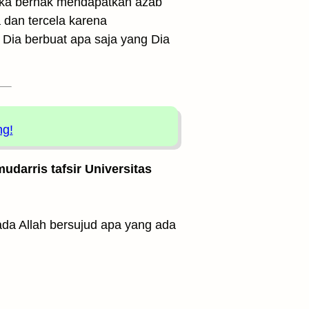
eka berhak mendapatkan azab
a dan tercela karena
Dia berbuat apa saja yang Dia
ng!
udarris tafsir Universitas