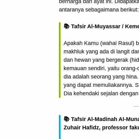
berharga dari ayat ini. Didapatk
antaranya sebagaimana berikut:
📚 Tafsir Al-Muyassar / Kem
Apakah Kamu (wahai Rasul) b
makhluk yang ada di langit da
dan hewan yang bergerak (hi
kemauan sendiri, yaitu orang
dia adalah seorang yang hina
yang dapat memuliakannya. S
Dia kehendaki sejalan dengan
📚 Tafsir Al-Madinah Al-Mun
Zuhair Hafidz, professor fak