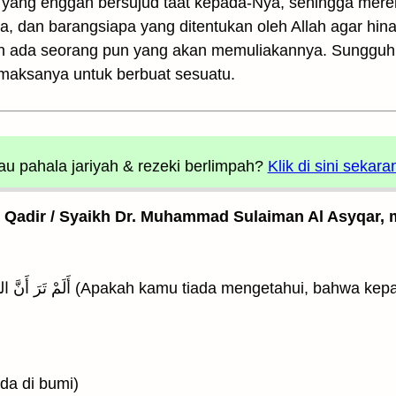
a yang enggan bersujud taat kepada-Nya, sehingga mer
ka, dan barangsiapa yang ditentukan oleh Allah agar hin
n ada seorang pun yang akan memuliakannya. Sungguh 
maksanya untuk berbuat sesuatu.
u pahala jariyah
& rezeki berlimpah?
Klik di sini sekara
l Qadir / Syaikh Dr. Muhammad Sulaiman Al Asyqar, m
a yang ada di bumi)