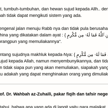
t, tumbuh-tumbuhan, dan hewan sujud kepada Allh.. de
ah tidak dapat mengikuti sistem yang ada.
engenal jalan menuju Rabb nya dan tidak pula berusah
 وَمَن يُهِنِ ٱللَّهُ فَمَا لَهُۥ مِن مُّكْرِمٍ } "Dan barangsiapa yang
eorangpun yang memuliakannya".
epada-Nya: { وَمَن يُهِنِ ٱللَّهُ فَمَا لَهُۥ مِن مُّكْرِمٍ }; sesungguhnya
ujud kepada Allah, namun menyembunyikannya, dan tida
 tidak siapa pun yang akan memuliakan, siapakah ya
tau adakah yang dapat menghinakan orang yang dimuliak
rof. Dr. Wahbah az-Zuhaili, pakar fiqih dan tafsir nege
hui, bahwa apa yang ada di langit yaitu para malaikat