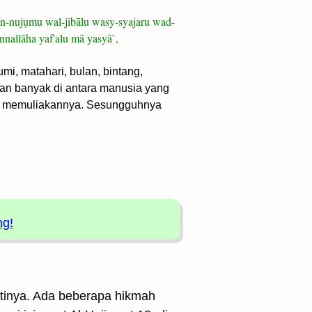
an-nujụmu wal-jibālu wasy-syajaru wad-
nallāha yaf'alu mā yasyā`,
i, matahari, bulan, bintang,
an banyak di antara manusia yang
ang memuliakannya. Sesungguhnya
ng!
artinya. Ada beberapa hikmah