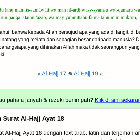
udu lahụ man fis-samāwāti wa man fil-arḍi wasy-syamsu wal-qamaru w
n ḥaqqa 'alaihil-'ażāb, wa may yuhinillāhu fa mā lahụ mim mukrim, in
ui, bahwa kepada Allah bersujud apa yang ada di langit, di bum
inatang yang melata dan sebagian besar daripada manusia? D
n barangsiapa yang dihinakan Allah maka tidak seorangpun y
ki.
« Al-Hajj 17
✵
Al-Hajj 19 »
u pahala jariyah
& rezeki berlimpah?
Klik di sini sekara
Surat Al-Hajj Ayat 18
t Al-Hajj Ayat 18 dengan text arab, latin dan terjemah 