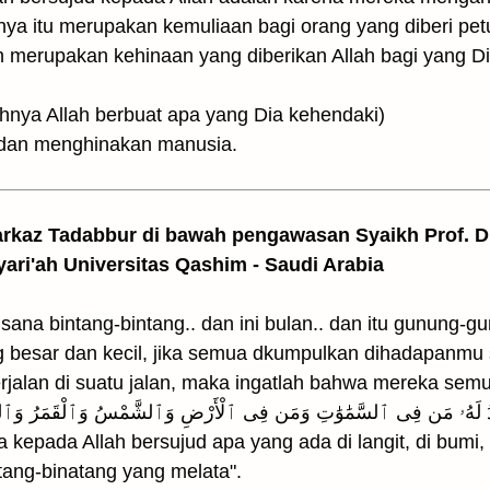
ya itu merupakan kemuliaan bagi orang yang diberi pet
merupakan kehinaan yang diberikan Allah bagi yang Di
إِنَّ اللهَ يَف (Sesungguhnya Allah berbuat apa yang Dia kehendaki)
dan menghinakan manusia.
arkaz Tadabbur di bawah pengawasan Syaikh Prof. Dr
yari'ah Universitas Qashim - Saudi Arabia
 sana bintang-bintang.. dan ini bulan.. dan itu gunung-gu
g besar dan kecil, jika semua dkumpulkan dihadapanmu
rjalan di suatu jalan, maka ingatlah bahwa mereka semu
لَّهَ يَسْجُدُ لَهُۥ مَن فِى ٱلسَّمَٰوَٰتِ وَمَن فِى ٱلْأَرْضِ وَٱلشَّمْسُ وَٱلْقَمَرُ وَٱ
kepada Allah bersujud apa yang ada di langit, di bumi, 
ang-binatang yang melata".