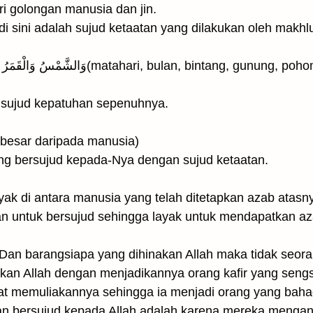
i golongan manusia dan jin.
i sini adalah sujud ketaatan yang dilakukan oleh makhl
intang, gunung, pohon-pohonan, binatang-binatang
 sujud kepatuhan sepenuhnya.
ۖ( dan sebagian besar daripada manusia)
ng bersujud kepada-Nya dengan sujud ketaatan.
وَكَثِيرٌ حَقَّ عَلَ (Dan banyak di antara manusia yang telah ditetapkan azab atas
n untuk bersujud sehingga layak untuk mendapatkan az
وَمَن يُهِنِ اللهُ فَمَا لَهُۥ مِن مُّكْر ۚ( Dan barangsiapa yang dihinakan Allah
akan Allah dengan menjadikannya orang kafir yang sengs
t memuliakannya sehingga ia menjadi orang yang bahag
n bersujud kepada Allah adalah karena mereka mengan