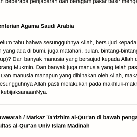
an beberapa penjabaran dari beragam pakar tafsir mengena
enterian Agama Saudi Arabia
elum tahu bahwa sesungguhnya Allah, bersujud kepada
n yang ada di bumi, juga matahari, bulan, bintang-bint
dup)? Dan banyak manusia yang bersujud kepada Allah 
-orang Mukmin. Dan banyak juga manusia yang telah pa
. Dan manusia manapun yang dihinakan oleh Allah, mak
esungguhnya Allah pasti melakukan pada makhluk-makh
 kebijaksanaanNya.
awwarah / Markaz Ta'dzhim al-Qur'an di bawah peng
ultas al-Qur'an Univ Islam Madinah