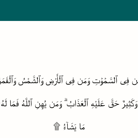
ۥ مَن فِى ٱلسَّمَٰوَٰتِ وَمَن فِى ٱلْأَرْضِ وَٱلشَّمْسُ وَٱلْقَمَرُ
ۖ وَكَثِيرٌ حَقَّ عَلَيْهِ ٱلْعَذَابُ ۗ وَمَن يُهِنِ ٱللَّهُ فَمَا لَهُۥ
مَا يَشَآءُ ۩