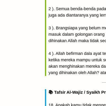
2 ). Semua benda-benda pada
juga ada diantaranya yang lem
3 ). Brangsiapa yang belum m
masuk dalam golongan orang hina yang dikatakan dalam ayat : {
dihinakan Allah maka tidak s
4 ). Allah befirman dala ayat tentang sujudnya makhluk k
ketika mereka mampu untuk s
akan menghinakan mereka dan
yang dihinakan oleh Allah? a
📚 Tafsir Al-Wajiz / Syaikh P
18. Apakah kamu tidak mengeta