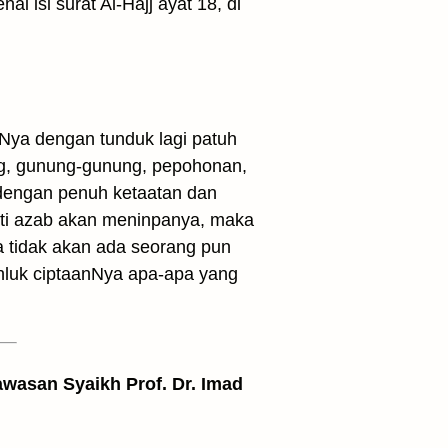
i isi surat Al-Hajj ayat 18, di
Nya dengan tunduk lagi patuh
ang, gunung-gunung, pepohonan,
dengan penuh ketaatan dan
sti azab akan meninpanya, maka
a tidak akan ada seorang pun
luk ciptaanNya apa-apa yang
awasan Syaikh Prof. Dr. Imad