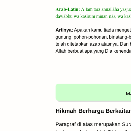
Arab-Latin:
A lam tara annallāha yasj
dawābbu wa kaṡīrum minan-nās, wa kaṡīru
Artinya:
Apakah kamu tiada mengetah
gunung, pohon-pohonan, binatang-b
telah ditetapkan azab atasnya. Da
Allah berbuat apa yang Dia kehenda
Ma
Hikmah Berharga Berkaitan 
Paragraf di atas merupakan Sura