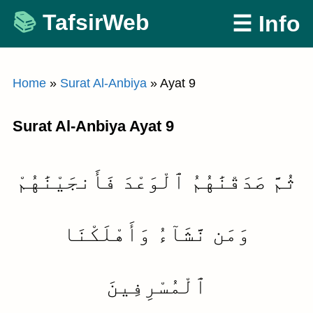
Skip
TafsirWeb
☰ Info
to
content
Home
»
Surat Al-Anbiya
»
Ayat 9
Surat Al-Anbiya Ayat 9
ثُمَّ صَدَقْنَٰهُمُ ٱلْوَعْدَ فَأَنجَيْنَٰهُمْ
وَمَن نَّشَآءُ وَأَهْلَكْنَا
ٱلْمُسْرِفِينَ