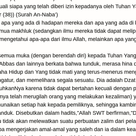
uali siapa yang telah diberi izin kepadanya oleh Tuhan
 (38)) (Surah An-Naba’)
i apa yang ada di hadapan mereka dan apa yang ada di 
emua makhluk (sedangkan ilmu mereka tidak dapat melip
mengetahui apa-apa dari ilmu Allah, melainkan apa yang
 semua muka (dengan berendah diri) kepada Tuhan Yang 
bbas dan lainnya berkata bahwa tunduk, merasa hina d
a Hidup dan Yang tidak mati yang terus-menerus men
engatur, dan memelihara segala sesuatu. Dia adalah D
hkanNya karena tidak dapat bertahan kecuali dengan 
ya telah merugilah orang yang melakukan ke­zaliman) ya
naikan setiap hak kepada pemiliknya, sehingga kambin
nduk. Disebutkan dalam hadits,”Allah SWT berfirman,
u tidak akan melewatkan suatu perbuatan zalim dari pel
apa mengerjakan amal-amal yang saleh dan ia dalam kea