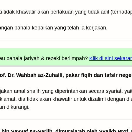
h pengurangan pahala kebaikan yang telah ia kerjakan.
u pahala jariyah
& rezeki berlimpah?
Klik di sini sekara
rof. Dr. Wahbah az-Zuhaili, pakar fiqih dan tafsir nege
akan amal shalih yang diperintahkan secara syariat, ya
kiamat, dia tidak akan khawatir untuk dizalimi dengan 
an dikurangi.
z bin Sayyaf As-Sariih, dimuraja’ah oleh Syaikh Prof.