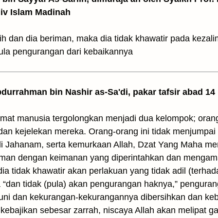
Univ Islam Madinah
ih dan dia beriman, maka dia tidak khawatir pada kezali
ula pengurangan dari kebaikannya
Abdurrahman bin Nashir as-Sa'di, pakar tafsir abad 14
umat manusia tergolongkan menjadi dua kelompok; orang
an kejelekan mereka. Orang-orang ini tidak menjumpai ke
di Jahanam, serta kemurkaan Allah, Dzat Yang Maha mem
iman dengan keimanan yang diperintahkan dan mengamal
a tidak khawatir akan perlakuan yang tidak adil (terha
“dan tidak (pula) akan pengurangan haknya,” penguran
ni dan kekurangan-kekurangannya dibersihkan dan ke
a kebajikan sebesar zarrah, niscaya Allah akan melipa