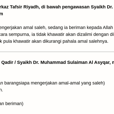
arkaz Tafsir Riyadh, di bawah pengawasan Syaikh Dr. 
am
ngerjakan amal saleh, sedang ia beriman kepada Allah 
ra sempurna, ia tidak khawatir akan dizalimi dengan d
ak pula khawatir akan dikurangi pahala amal salehnya.
l Qadir / Syaikh Dr. Muhammad Sulaiman Al Asyqar, m
وَمَن يَعْمَلْ مِنَ الصّٰلِحٰ (Dan barangsiapa mengerjakan amal-amal yang saleh)
n.
keadaan beriman)