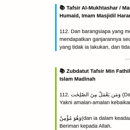
📚 Tafsir Al-Mukhtashar / M
Humaid, Imam Masjidil Har
112. Dan barangsiapa yang me
mendapatkan ganjarannya seca
yang tidak ia lakukan, dan tid
📚 Zubdatut Tafsir Min Fathi
Islam Madinah
112. ت
Yakni amalan-amalan kebaika
وَهُوَ مُؤْمِنٌ(dan ia dalam 
Beriman kepada Allah.