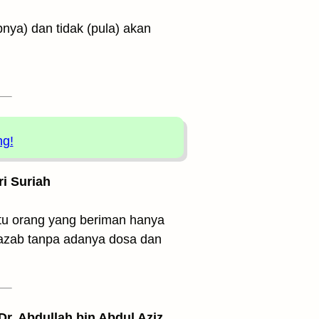
ng!
ri Suriah
itu orang yang beriman hanya
diazab tanpa adanya dosa dan
 Dr. Abdullah bin Abdul Aziz