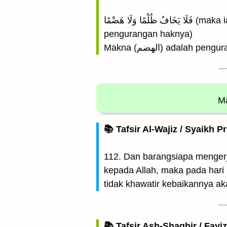
فَلَا يَخَافُ ظُلْمًا وَلَا هَضْمًا (maka ia tidak khawatir akan perlakuan yang tidak adil (terhadapnya) dan tidak (pula) akan
pengurangan haknya)
Makna (الهضم) adala
Ma
📚 Tafsir Al-Wajiz / Syaikh P
112. Dan barangsiapa mengerj
kepada Allah, maka pada hari 
tidak khawatir kebaikannya ak
📚 Tafsir Ash-Shaghir / Fayi