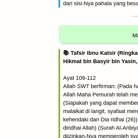
dari sisi-Nya pahala yang besa
Ma
📚 Tafsir Ibnu Katsir (Ringk
Hikmat bin Basyir bin Yasin,
Ayat 109-112
Allah SWT berfirman: (Pada har
Allah Maha Pemurah telah mem
(Siapakah yang dapat memberi 
malaikat di langit, syafaat me
kehendaki dan Dia ridhai (26
diridhai Allah) (Surah Al-Anbi
diizinkan-Nya memperoleh syafa