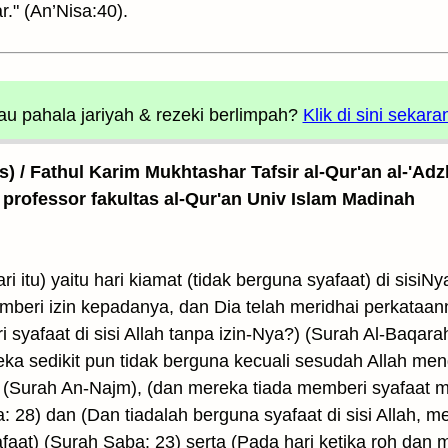
r." (An’Nisa:40).
u pahala jariyah
& rezeki berlimpah?
Klik di sini sekara
as) / Fathul Karim Mukhtashar Tafsir al-Qur'an al-'Adz
 professor fakultas al-Qur'an Univ Islam Madinah
i itu) yaitu hari kiamat (tidak berguna syafaat) di sisiNy
beri izin kepadanya, dan Dia telah meridhai perkataa
syafaat di sisi Allah tanpa izin-Nya?) (Surah Al-Baqar
reka sedikit pun tidak berguna kecuali sesudah Allah me
)) (Surah An-Najm), (dan mereka tiada memberi syafaat
ya: 28) dan (Dan tiadalah berguna syafaat di sisi Allah, 
at) (Surah Saba: 23) serta (Pada hari ketika roh dan ma