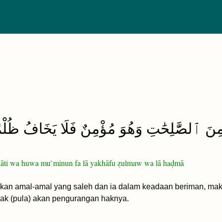
نَ ٱلصَّٰلِحَٰتِ وَهُوَ مُؤْمِنٌ فَلَا يَخَافُ ظُلْم
ḥāti wa huwa mu`minun fa lā yakhāfu ẓulmaw wa lā haḍmā
an amal-amal yang saleh dan ia dalam keadaan beriman, maka 
idak (pula) akan pengurangan haknya.