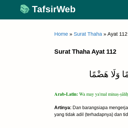
Skip
TafsirWeb
to
content
Home
»
Surat Thaha
»
Ayat 112
Surat Thaha Ayat 112
ًا وَلَا هَضْمًا
Arab-Latin:
Wa may ya'mal minaṣ-ṣāli
Artinya:
Dan barangsiapa mengerjak
yang tidak adil (terhadapnya) dan t