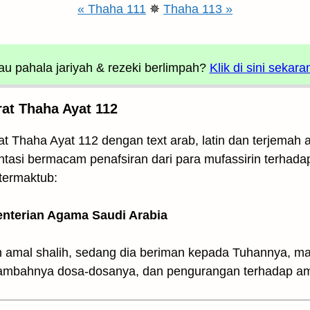
« Thaha 111
✵
Thaha 113 »
u pahala jariyah
& rezeki berlimpah?
Klik di sini sekara
rat Thaha Ayat 112
at Thaha Ayat 112 dengan text arab, latin dan terjemah
entasi bermacam penafsiran dari para mufassirin terhad
termaktub:
enterian Agama Saudi Arabia
amal shalih, sedang dia beriman kepada Tuhannya, mak
tambahnya dosa-dosanya, dan pengurangan terhadap am