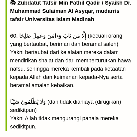
📚 Zubdatut Tafsir Min Fathil Qadir / Syaikh Dr.
Muhammad Sulaiman Al Asyqar, mudarris
tafsir Universitas Islam Madinah
60. إِلَّا مَن تَابَ وَءَامَنَ وَعَمِلَ صٰلِحًا (kecuali orang
yang bertaubat, beriman dan beramal saleh)
Yakni bertaubat dari kelalaian mereka dalam
mendirikan shalat dan dari memperturutkan hawa
nafsu, sehingga mereka kembali pada ketaatan
kepada Allah dan keimanan kepada-Nya serta
beramal amalan kebaikan.
وَلَا يُظْلَمُونَ شَيْـًٔا (dan tidak dianiaya (dirugikan)
sedikitpun)
Yakni Allah tidak mengurangi pahala mereka
sedikitpun.