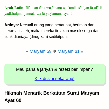
Arab-Latin:
Illā man tāba wa āmana wa 'amila ṣāliḥan fa ulā`ika
yadkhulụnal-jannata wa lā yuẓlamụna syai`ā
Artinya:
Kecuali orang yang bertaubat, beriman dan
beramal saleh, maka mereka itu akan masuk surga dan
tidak dianiaya (dirugikan) sedikitpun,
« Maryam 59
✵
Maryam 61 »
Mau pahala jariyah
& rezeki berlimpah?
Klik di sini sekarang!
Hikmah Menarik Berkaitan Surat Maryam
Ayat 60