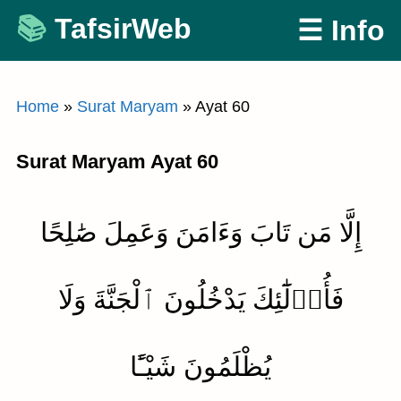
Skip
TafsirWeb
☰ Info
to
content
Home
»
Surat Maryam
»
Ayat 60
Surat Maryam Ayat 60
إِلَّا مَن تَابَ وَءَامَنَ وَعَمِلَ صَٰلِحًا
فَأُو۟لَٰٓئِكَ يَدْخُلُونَ ٱلْجَنَّةَ وَلَا
يُظْلَمُونَ شَيْـًٔا