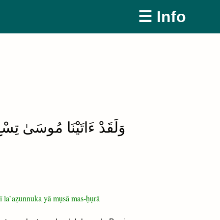
☰ Info
وَلَقَدْ ءَاتَيْنَا مُوسَىٰ تِسْعَ 
innī la`aẓunnuka yā mụsā mas-ḥụrā