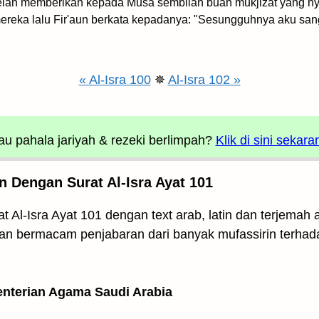
ah memberikan kepada Musa sembilan buah mukjizat yang ny
 mereka lalu Fir'aun berkata kepadanya: "Sesungguhnya aku sa
« Al-Isra 100
✵
Al-Isra 102 »
u pahala jariyah
& rezeki berlimpah?
Klik di sini sekara
n Dengan Surat Al-Isra Ayat 101
t Al-Isra Ayat 101 dengan text arab, latin dan terjemah
kan bermacam penjabaran dari banyak mufassirin terhada
enterian Agama Saudi Arabia