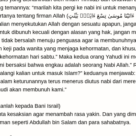
g temannya: “marilah kita pergi ke nabi ini untuk mena
وَلَقَدْ ءَاتَيْنَا مُوسَىٰ تِسْعَ ءَايٰتٍ). Kemudian Rasulullah
alian menyekutukan Allah dengan sesuatu apapun, jan
tuk dibunuh kecuali dengan alasan yang hak, jangan me
 tidak bersalah menuju penguasa agar ia membunuhnya
keji pada wanita yang menjaga kehormatan, dan khusus
 kehormatan hari sabtu.” Maka kedua orang Yahudi ini 
ami bersaksi bahwa engkau adalah seorang Nabi Allah.” 
halangi kalian untuk masuk Islam?” keduanya menjawa
lam keturunannya terus menerus diutus nabi dari merek
hudi akan membunuh kami.”
فَسْـَ(maka tanyakanlah kepada Bani Israil)
ta kesaksian agar menambah rasa yakin. Dan yang dimak
iman seperti Abdullah bin Salam dan para sahabatnya.