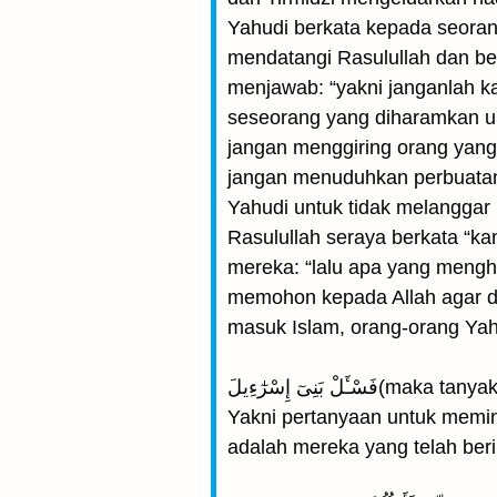
Yahudi berkata kepada seoran
mendatangi Rasulullah dan bertanya tentang firman Allah (ۭ بَيِّنٰتٍ
menjawab: “yakni janganlah k
seseorang yang diharamkan un
jangan menggiring orang yang
jangan menuduhkan perbuatan 
Yahudi untuk tidak melanggar
Rasulullah seraya berkata “k
mereka: “lalu apa yang meng
memohon kepada Allah agar da
masuk Islam, orang-orang Ya
ٔلْ بَنِىٓ إِسْرٰٓءِيلَ
Yakni pertanyaan untuk memin
adalah mereka yang telah ber