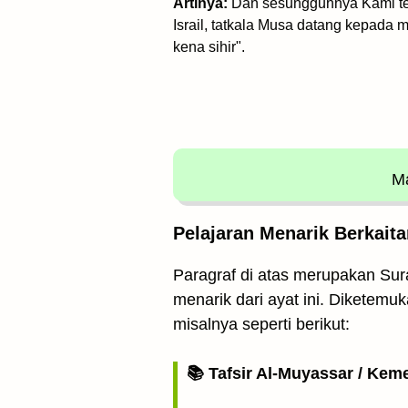
Artinya:
Dan sesungguhnya Kami tel
Israil, tatkala Musa datang kepada
kena sihir".
Ma
Pelajaran Menarik Berkaita
Paragraf di atas merupakan Sura
menarik dari ayat ini. Diketemu
misalnya seperti berikut:
📚 Tafsir Al-Muyassar / Kem