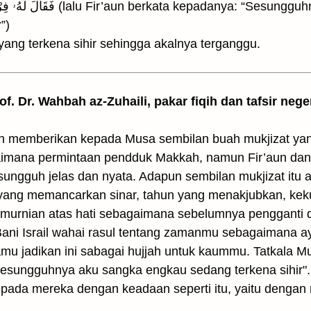
Sesungguhnya aku sangka kamu, hai
”)
akni orang yang terkena sihir sehingga akalnya terganggu.
rof. Dr. Wahbah az-Zuhaili, pakar fiqih dan tafsir nege
h memberikan kepada Musa sembilan buah mukjizat yang
imana permintaan pendduk Makkah, namun Fir’aun dan p
sungguh jelas dan nyata. Adapun sembilan mukjizat itu a
n yang memancarkan sinar, tahun yang menakjubkan, ke
murnian atas hati sebagaimana sebelumnya pengganti d
ni Israil wahai rasul tentang zamanmu sebagaimana ay
amu jadikan ini sabagai hujjah untuk kaummu. Tatkala 
Sesungguhnya aku sangka engkau sedang terkena sihir"
epada mereka dengan keadaan seperti itu, yaitu dengan