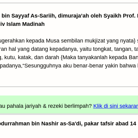
z bin Sayyaf As-Sariih, dimuraja’ah oleh Syaikh Prof.
Univ Islam Madinah
erahkan kepada Musa sembilan mukjizat yang nyata} s
an hal yang datang kepadanya, yaitu tongkat, tangan, t
g, kutu, katak, dan darah {Maka tanyakanlah kepada Bani
kepadanya,“Sesungguhnya aku benar-benar yakin bahwa
u pahala jariyah
& rezeki berlimpah?
Klik di sini sekara
Abdurrahman bin Nashir as-Sa'di, pakar tafsir abad 14