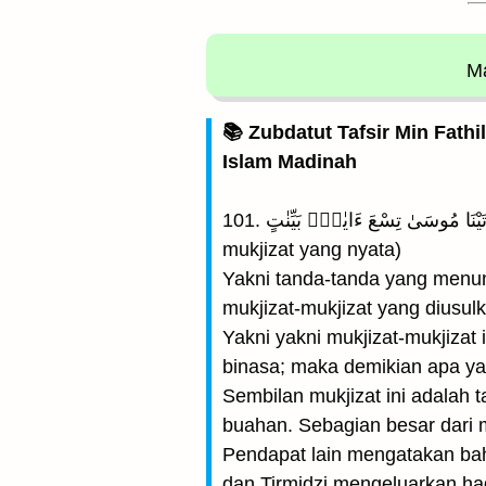
Ma
📚 Zubdatut Tafsir Min Fathi
Islam Madinah
101. وَلَقَدْ ءَاتَيْنَا مُوسَىٰ تِسْعَ ءَايٰتٍۭ بَيِّنٰتٍ ۖ (Dan sesungguhnya Kami telah memberikan kepada Musa sembilan buah
mukjizat yang nyata)
Yakni tanda-tanda yang menun
mukjizat-mukjizat yang diusulk
Yakni yakni mukjizat-mukjiza
binasa; maka demikian apa ya
Sembilan mukjizat ini adalah 
buahan. Sebagian besar dari muk
Pendapat lain mengatakan ba
dan Tirmidzi mengeluarkan ha