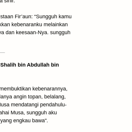
sihir.”
taan Fir’aun: “Sungguh kamu
ukkan kebenaranku melainkan
-Nya dan keesaan-Nya. sungguh
Shalih bin Abdullah bin
 membuktikan kebenarannya,
anya angin topan, belalang,
 Musa mendatangi pendahulu-
Wahai Musa, sungguh aku
h yang engkau bawa".