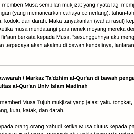
 memberi Musa sembilan mukjizat yang nyata lagi mem
tangan (yang memancarkan cahaya cemerlang), tahun-ta
tu, kodok, dan darah. Maka tanyakanlah (wahai rasul) k
ketika musa mendatangi para nenek moyang mereka d
 fir’aun berkata kepada Musa, ”sesungguhnya aku meng
 dan terpedaya akan akalmu di bawah kendalinya, lantara
awwarah / Markaz Ta'dzhim al-Qur'an di bawah peng
ultas al-Qur'an Univ Islam Madinah
memberi Musa Tujuh mukjizat yang jelas; yaitu tongkat,
ang, kutu, katak, dan darah.
kepada orang-orang Yahudi ketika Musa diutus kepada p