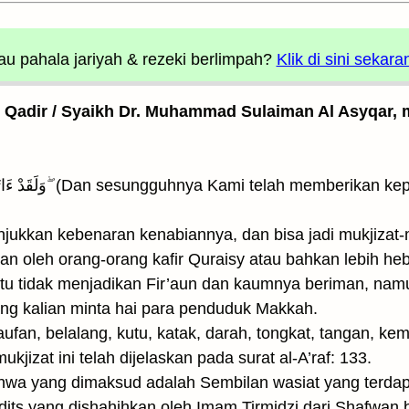
u pahala jariyah
& rezeki berlimpah?
Klik di sini sekara
l Qadir / Syaikh Dr. Muhammad Sulaiman Al Asyqar, m
jukkan kebenaran kenabiannya, dan bisa jadi mukjizat-
an oleh orang-orang kafir Quraisy atau bahkan lebih heba
t itu tidak menjadikan Fir’aun dan kaumnya beriman, n
ng kalian minta hai para penduduk Makkah.
taufan, belalang, kutu, katak, darah, tongkat, tangan, k
jizat ini telah dijelaskan pada surat al-A’raf: 133.
hwa yang dimaksud adalah Sembilan wasiat yang terda
dits yang dishahihkan oleh Imam Tirmidzi dari Shafwan 