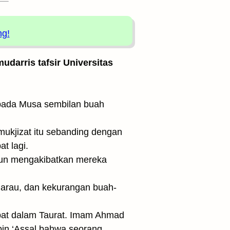
ng!
udarris tafsir Universitas
mukjizat itu sebanding dengan
t lagi.
amun mengakibatkan mereka
emarau, dan kekurangan buah-
pat dalam Taurat. Imam Ahmad
bin ‘Assal bahwa seorang