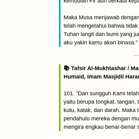
kemudian Fir’aun berkata kepa
Maka Musa menjawab dengan 
telah mengetahui bahwa tida
Tuhan langit dan bumi yang j
aku yakin kamu akan binasa.”
📚 Tafsir Al-Mukhtashar / M
Humaid, Imam Masjidil Har
101. "Dan sungguh Kami tela
yaitu berupa tongkat, tangan,
kutu, katak, dan darah. Maka
pendahulu mereka dengan mukj
mengira engkau benar-benar s