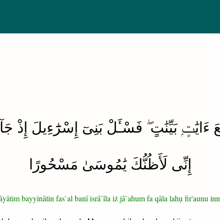
ءَايَٰتٍۭ بَيِّنَٰتٍ ۖ فَسْـَٔلْ بَنِىٓ إِسْرَٰٓءِيلَ إِذْ ج
إِنِّى لَأَظُنُّكَ يَٰمُوسَىٰ مَسْحُورًا
āyātim bayyinātin fas`al banī isrā`īla iż jā`ahum fa qāla lahụ fir'aunu 