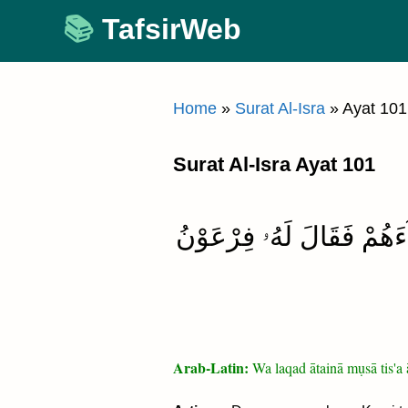
Skip
TafsirWeb
to
content
Home
»
Surat Al-Isra
»
Ayat 101
Surat Al-Isra Ayat 101
َآءَهُمْ فَقَالَ لَهُۥ فِرْعَوْنُ
Arab-Latin:
Wa laqad ātainā mụsā tis'a 