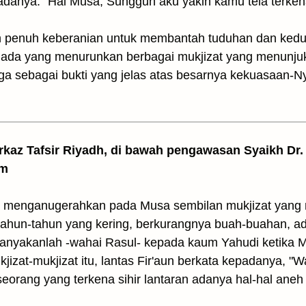
danya: “Hai Musa, Sungguh aku yakin kamu tela terkena 
penuh keberanian untuk membantah tuduhan dan kedus
k ada yang menurunkan berbagai mukjizat yang menunj
uga sebagai bukti yang jelas atas besarnya kekuasaan
arkaz Tafsir Riyadh, di bawah pengawasan Syaikh Dr. 
am
h menganugerahkan pada Musa sembilan mukjizat yang
 tahun-tahun yang kering, berkurangnya buah-buahan, ad
 tanyakanlah -wahai Rasul- kepada kaum Yahudi ketika
izat-mukjizat itu, lantas Fir'aun berkata kepadanya, "
eorang yang terkena sihir lantaran adanya hal-hal ane