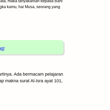
ata, maka tanyakanlah kepada Bani
ngka kamu, hai Musa, seorang yang
ng!
 artinya. Ada bermacam pelajaran
p makna surat Al-Isra ayat 101,