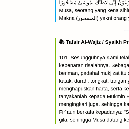
فَقَالَ لَهُۥ فِرْعَوْنُ إِنِّى لَأَظُنُّكَ يٰمُوسَىٰ مَسْحُورًا (lalu Fir’aun berkata kepadanya: “
Musa, seorang yang kena sihir
Makna (المسحور) y
📚 Tafsir Al-Wajiz / Syaikh P
101. Sesungguhnya Kami tela
kebenaran risalahnya. Sebaga
beriman, padahal mukjizat itu 
katak, darah, tongkat, tanga
menghapuskan harta, serta ke
tanyakanlah kepada Mukmin Ba
mengingkari juga, sehingga k
Fir´aun berkata kepadanya: "
gila, sehingga Musa datang k