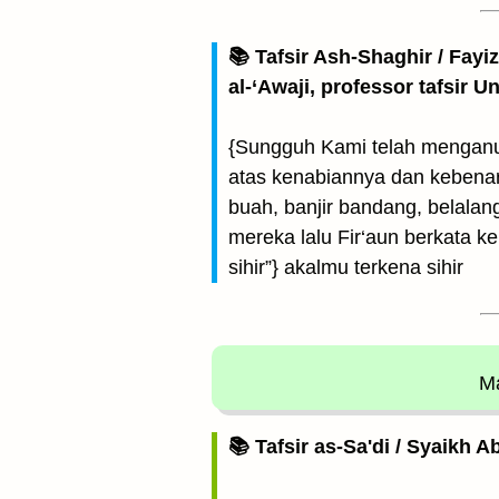
📚 Tafsir Ash-Shaghir / Fayi
al-‘Awaji, professor tafsir 
{Sungguh Kami telah menganug
atas kenabiannya dan kebenar
buah, banjir bandang, belalan
mereka lalu Fir‘aun berkata 
sihir”} akalmu terkena sihir
Ma
📚 Tafsir as-Sa'di / Syaikh 